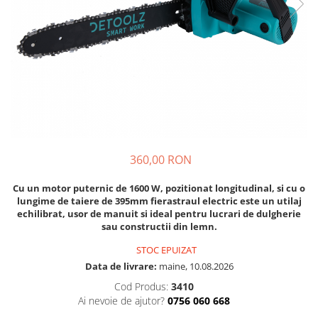
Diverse
Seminte legume
Pepene
Plante medicinale
Seminte ardei
Seminte broccoli
Seminte castraveti
Seminte ceapa
360,00 RON
Seminte conopida
Seminte de Gulii
Cu un motor puternic de 1600 W, pozitionat longitudinal, si cu o
lungime de taiere de 395mm fierastraul electric este un utilaj
Seminte de Leustean
echilibrat, usor de manuit si ideal pentru lucrari de dulgherie
Seminte de Patrunjel
sau constructii din lemn.
Seminte de praz
STOC EPUIZAT
Seminte dovleac decorativ
Data de livrare:
maine, 10.08.2026
Seminte dovlecel / dovleac
Cod Produs:
3410
Seminte fasole
Ai nevoie de ajutor?
0756 060 668
Seminte mazare