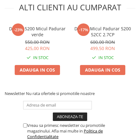
Chei fixe
ALTI CLIENTI AU CUMPARAT
Cleste
Colier / Faseta
Drujba 5200 Micul Padurar
Drujba Micul Padurar 5200
-23%
-17%
Consumabile motofierastrau
verde
52CC 2.7CP
drujba
550,00 RON
600,00 RON
Demarouri drujba
425,00 RON
499,50 RON
Discuri debitare
IN STOC
IN STOC
Discuri motocoasa
ADAUGA IN COS
ADAUGA IN COS
Diverse
Feronerie si accesorii
Newsletter
Nu rata ofertele si promotiile noastre
Fierastraie manuale
Fire motocoasa
Flexuri si Polizoare
Gresor / Decalimetru
Vreau sa primesc newsletter cu promotiile
magazinului. Afla mai multe in
Politica de
Hranitoare/ Adapatoare
Confidentialitate