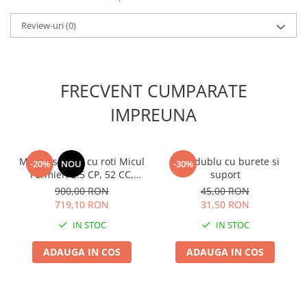
Plase plante
Review-uri
(0)
Pompa de apa curata/murdara
Pompa de stropit
Raticide
FRECVENT CUMPARATE
Saci
IMPREUNA
Spray si intretinere
Vinificatie
Motocositoare cu roti Micul
Ham dublu cu burete si
-20%
NOU
-30%
Lichidare STOC
Fermier, 2.5 CP, 52 CC,
suport
Produse Bricolaj
Motor 2 Timpi, 3 Accesorii
900,00 RON
45,00 RON
Incluse
Acumulatori si Incarcatoare
719,10 RON
31,50 RON
Baros / Ciocan / Topor
IN STOC
IN STOC
Burghie
ADAUGA IN COS
ADAUGA IN COS
Cantare
Centuri/chingi