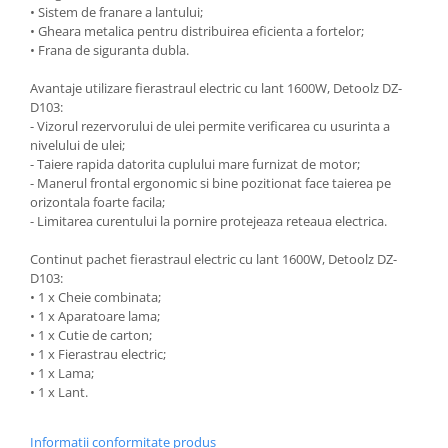
Accesorii gard electric
• Sistem de franare a lantului;
• Gheara metalica pentru distribuirea eficienta a fortelor;
Accesorii irigat
• Frana de siguranta dubla.
Araci/ Suporti plante
Avantaje utilizare fierastraul electric cu lant 1600W, Detoolz DZ-
Candele / Rezerve / Lumanari
D103:
- Vizorul rezervorului de ulei permite verificarea cu usurinta a
Carabine/ carlige
nivelului de ulei;
- Taiere rapida datorita cuplului mare furnizat de motor;
Diverse casa si gradina
- Manerul frontal ergonomic si bine pozitionat face taierea pe
Diverse depozitare
orizontala foarte facila;
- Limitarea curentului la pornire protejeaza reteaua electrica.
Echipament protectie gradina
Fir/Ata de legat
Continut pachet fierastraul electric cu lant 1600W, Detoolz DZ-
D103:
Foarfeci
• 1 x Cheie combinata;
• 1 x Aparatoare lama;
Furtun / banda / tub
• 1 x Cutie de carton;
Motofierastrau / Drujba
• 1 x Fierastrau electric;
• 1 x Lama;
Pila motofierastrau / drujba
• 1 x Lant.
Plantator
Informatii conformitate produs
Plasa de umbrire