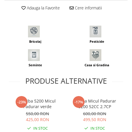
Seminte morcovi
Adauga la Favorite
Cere informatii
Seminte pastarnac
Seminte plante aromatice
Seminte ridichi
Seminte rosii
Bricolaj
Pesticide
Seminte salata
Seminte sfecla
Seminte telina
Seminte
Casa si Gradina
Seminte varza
Seminte Vinete
PRODUSE ALTERNATIVE
Seminte zucchini
Verdeturi
Seminte Legume Profesionale
Drujba 5200 Micul
Drujba Micul Padurar
F
-23%
-17%
Padurar verde
5200 52CC 2.7CP
Seminte pentru germinare
550,00 RON
600,00 RON
Seminte trifoi
425,00 RON
499,50 RON
Pesticide
IN STOC
IN STOC