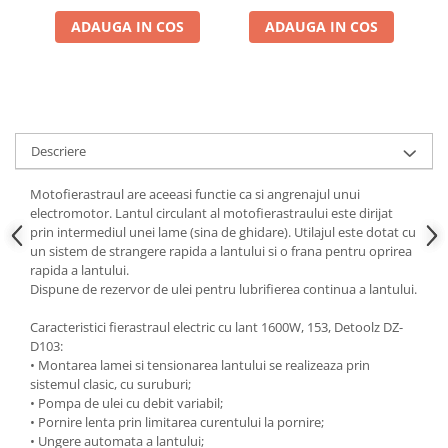
Adjuvant
ADAUGA IN COS
ADAUGA IN COS
BIO
Diverse
Erbicid
Fungicid
Descriere
Insecticid
Tratamente repaus vegetativ
Motofierastraul are aceeasi functie ca si angrenajul unui
electromotor. Lantul circulant al motofierastraului este dirijat
Ingrasaminte plante
prin intermediul unei lame (sina de ghidare). Utilajul este dotat cu
Ingrasaminte plante
un sistem de strangere rapida a lantului si o frana pentru oprirea
rapida a lantului.
Ingrasaminte plante - CUTIE / KG
Dispune de rezervor de ulei pentru lubrifierea continua a lantului.
Ingrasaminte plante - ECOLOGICE
Caracteristici fierastraul electric cu lant 1600W, 153, Detoolz DZ-
Ingrasaminte plante - FLORI
D103:
• Montarea lamei si tensionarea lantului se realizeaza prin
Ingrasaminte plante - FLORI - GEL
sistemul clasic, cu suruburi;
Casa, Gradina
• Pompa de ulei cu debit variabil;
• Pornire lenta prin limitarea curentului la pornire;
Accesorii agricole
• Ungere automata a lantului;