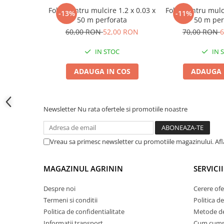
Accesorii gard electric
Folie pentru mulcire 1.2 x 0.03 x
Folie pentru mulci
-13%
-11%
50 m perforata
50 m per
Accesorii irigat
60,00 RON
52,00 RON
70,00 RON
6
Araci/ Suporti plante
Candele / Rezerve / Lumanari
IN STOC
IN 
Carabine/ carlige
ADAUGA IN COS
ADAUGA 
Diverse casa si gradina
Diverse depozitare
Newsletter
Nu rata ofertele si promotiile noastre
Echipament protectie gradina
Fir/Ata de legat
Vreau sa primesc newsletter cu promotiile magazinului. Af
Foarfeci
Furtun / banda / tub
MAGAZINUL AGRININ
SERVICII
Motofierastrau / Drujba
Despre noi
Cerere ofe
Pila motofierastrau / drujba
Termeni si conditii
Politica de
Plantator
Politica de confidentialitate
Metode de
Plasa de umbrire
Informatii transport
Cum cum