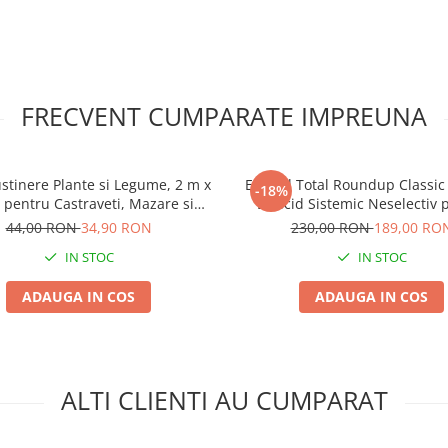
FRECVENT CUMPARATE IMPREUNA
ustinere Plante si Legume, 2 m x
Erbicid Total Roundup Classic 
-18%
 pentru Castraveti, Mazare si
Erbicid Sistemic Neselectiv 
Fasole Urcatoare
Buruieni cu Radacina
44,00 RON
34,90 RON
230,00 RON
189,00 RO
IN STOC
IN STOC
ADAUGA IN COS
ADAUGA IN COS
ALTI CLIENTI AU CUMPARAT