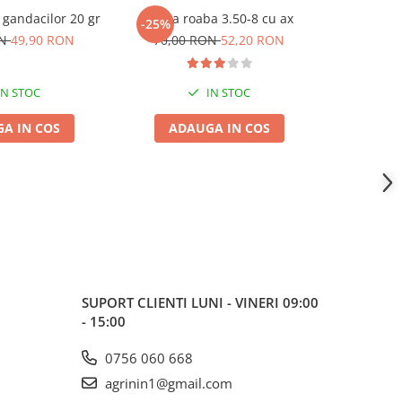
 gandacilor 20 gr
Roata roaba 3.50-8 cu ax
Folie pent
-25%
ON
49,90 RON
70,00 RON
52,20 RON
IN STOC
IN STOC
A IN COS
ADAUGA IN COS
ADA
SUPORT CLIENTI
LUNI - VINERI 09:00
- 15:00
0756 060 668
agrinin1@gmail.com