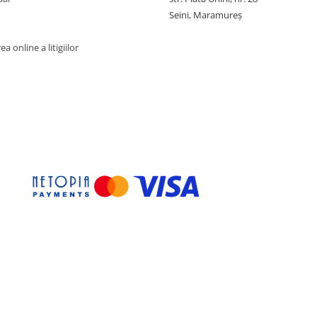
Seini, Maramureş
a online a litigiilor