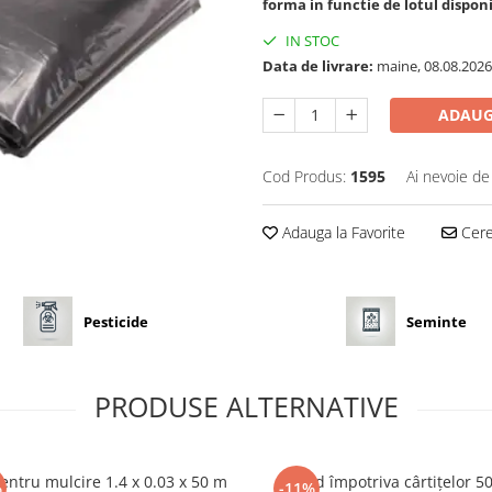
forma in functie de lotul disponi
IN STOC
Data de livrare:
maine, 08.08.2026
ADAUG
Cod Produs:
1595
Ai nevoie de
Adauga la Favorite
Cere 
Pesticide
Seminte
PRODUSE ALTERNATIVE
pentru mulcire 1.4 x 0.03 x 50 m
Lichid împotriva cârtițelor 5
%
-11%