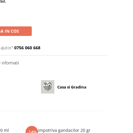
bil.
A IN COS
 ajutor?
0756 060 668
informatii
Casa si Gradina
00 ml
Gel impotriva gandacilor 20 gr
Roata 
-14%
-25%