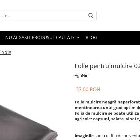
NU AI GASIT PRODUSUL CAUTAT?
BLOG
x 0.015
Folie pentru mulcire 0.
AgriNin
37,00 RON
Folie mulcire neagră neperforata
mentinearea unui grad optim de
Folia de mulcire se poate utiliza
agricole: capșuni, salata, vinete
Imaginile
sunt cu titlu de prezenta