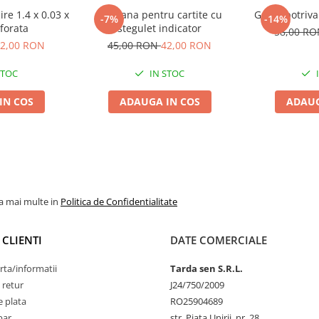
re 1.4 x 0.03 x
Capcana pentru cartite cu
Gel impotriva
-7%
-14%
forata
stegulet indicator
58,00 R
2,00 RON
45,00 RON
42,00 RON
STOC
IN STOC
IN COS
ADAUGA IN COS
ADAUG
la mai multe in
Politica de Confidentialitate
 CLIENTI
DATE COMERCIALE
rta/informatii
Tarda sen S.R.L.
 retur
J24/750/2009
 plata
RO25904689
par
str. Piata Unirii, nr. 28