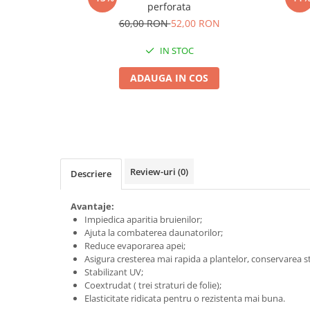
perforata
Seminte morcovi
60,00 RON
52,00 RON
Seminte pastarnac
Seminte plante aromatice
IN STOC
Seminte ridichi
ADAUGA IN COS
Seminte rosii
Seminte salata
Seminte sfecla
Seminte telina
Seminte varza
Review-uri
(0)
Descriere
Seminte Vinete
Seminte zucchini
Avantaje:
Verdeturi
Impiedica aparitia bruienilor;
Seminte Legume Profesionale
Ajuta la combaterea daunatorilor;
Reduce evaporarea apei;
Seminte pentru germinare
Asigura cresterea mai rapida a plantelor, conservarea str
Stabilizant UV;
Seminte trifoi
Coextrudat ( trei straturi de folie);
Pesticide
Elasticitate ridicata pentru o rezistenta mai buna.