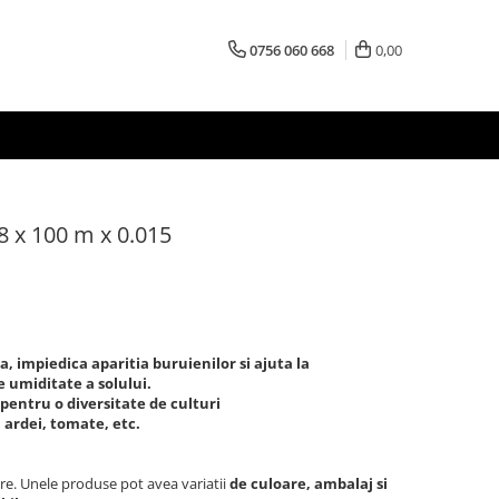
0756 060 668
0,00
8 x 100 m x 0.015
, impiedica aparitia buruienilor si ajuta la
 umiditate a solului.
 pentru o diversitate de culturi
, ardei, tomate, etc.
re. Unele produse pot avea variatii
de culoare, ambalaj si