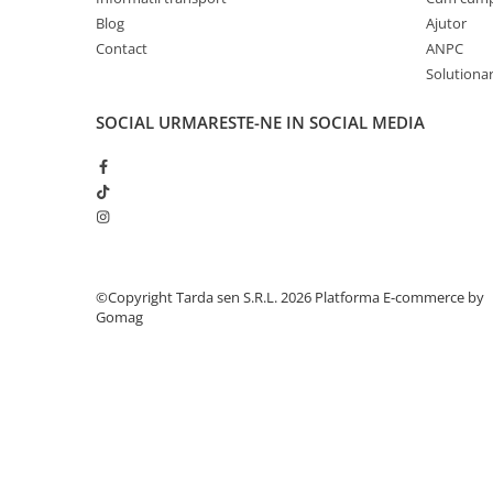
Blog
Ajutor
Plase plante
Contact
ANPC
Pompa de apa curata/murdara
Solutionare
Pompa de stropit
SOCIAL
URMARESTE-NE IN SOCIAL MEDIA
Raticide
Saci
Spray si intretinere
Vinificatie
Lichidare STOC
Produse Bricolaj
©Copyright Tarda sen S.R.L. 2026
Platforma E-commerce by
Gomag
Acumulatori si Incarcatoare
Baros / Ciocan / Topor
Burghie
Cantare
Centuri/chingi