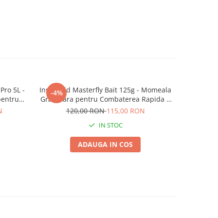
Pro 5L -
Insecticid Masterfly Bait 125g - Momeala
Zeamă B
-4%
pentru
Granulara pentru Combaterea Rapida a
Mustelor
N
120,00 RON
115,00 RON
IN STOC
ADAUGA IN COS