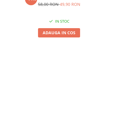
58,00 RON
49,90 RON
70,
IN STOC
ADAUGA IN COS
A