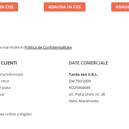
IN COS
ADAUGA IN COS
ADAUG
la mai multe in
Politica de Confidentialitate
 CLIENTI
DATE COMERCIALE
rta/informatii
Tarda sen S.R.L.
 retur
J24/750/2009
 plata
RO25904689
par
str. Piata Unirii, nr. 28
Seini, Maramureş
a online a litigiilor