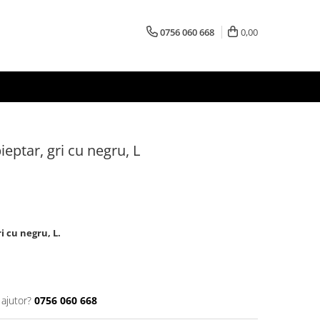
0756 060 668
0,00
ieptar, gri cu negru, L
i cu negru, L.
 ajutor?
0756 060 668