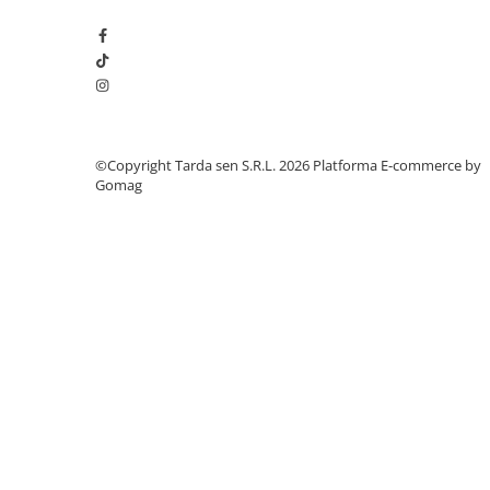
Plase plante
Pompa de apa curata/murdara
Pompa de stropit
Raticide
Saci
©Copyright Tarda sen S.R.L. 2026
Platforma E-commerce by
Gomag
Spray si intretinere
Vinificatie
Lichidare STOC
Produse Bricolaj
Acumulatori si Incarcatoare
Baros / Ciocan / Topor
Burghie
Cantare
Centuri/chingi