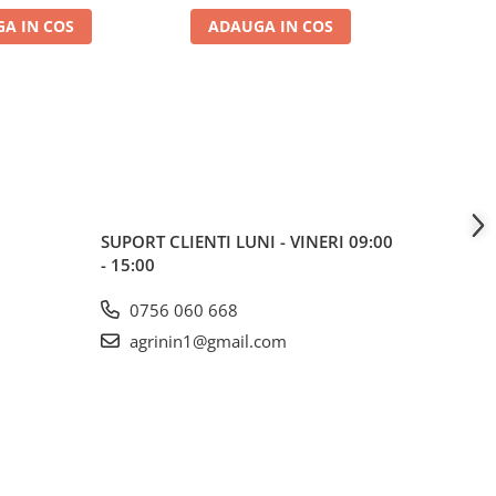
A IN COS
ADAUGA IN COS
ADA
SUPORT CLIENTI
LUNI - VINERI 09:00
- 15:00
0756 060 668
agrinin1@gmail.com