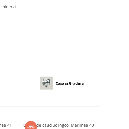
informatii
Casa si Gradina
mea 41
Cizme de cauciuc Ingco. Marimea 40
Bocanci de P
-8%
-6%