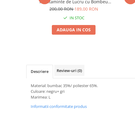
Incaltaminte de Lucru cu Bombeu
Seminte morcovi
Metalic pentru Santier si Agricultura
200,00 RON
189,00 RON
Seminte pastarnac
IN STOC
Seminte plante aromatice
Seminte ridichi
ADAUGA IN COS
Seminte rosii
Seminte salata
Seminte sfecla
Seminte telina
Seminte varza
Review-uri
(0)
Descriere
Seminte Vinete
Seminte zucchini
Material: bumbac 35%/ poliester 65%.
Culoare: negru+ gri
Verdeturi
Marimea: L
Seminte Legume Profesionale
Informatii conformitate produs
Seminte pentru germinare
Seminte trifoi
Pesticide