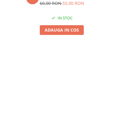
Incaltami
60,00 RON
55,00 RON
Metalic pent
200,
IN STOC
ADAUGA IN COS
A