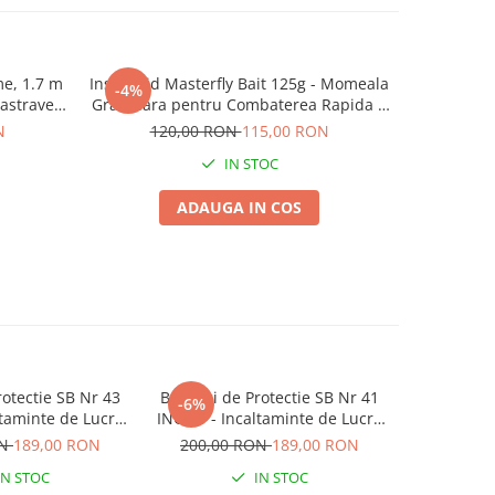
me, 1.7 m
Insecticid Masterfly Bait 125g - Momeala
Coroci
-4%
-11%
astraveti
Granulara pentru Combaterea Rapida a
9,
Mustelor
N
120,00 RON
115,00 RON
IN STOC
ADAUGA IN COS
otectie SB Nr 43
Bocanci de Protectie SB Nr 41
Bocanci de
-6%
-4%
taminte de Lucru
INGCO - Incaltaminte de Lucru
Varf 
Metalic pentru
cu Bombeu Metalic pentru
ON
189,00 RON
200,00 RON
189,00 RON
140,00
 si Gradina
Santier si Agricultura
IN STOC
IN STOC