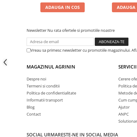
Accesorii gard electric
ADAUGA IN COS
ADAUGA 
Accesorii irigat
Araci/ Suporti plante
Newsletter
Nu rata ofertele si promotiile noastre
Candele / Rezerve / Lumanari
Carabine/ carlige
Vreau sa primesc newsletter cu promotiile magazinului. Af
Diverse casa si gradina
Diverse depozitare
MAGAZINUL AGRININ
SERVICII
Echipament protectie gradina
Fir/Ata de legat
Despre noi
Cerere ofe
Termeni si conditii
Politica de
Foarfeci
Politica de confidentialitate
Metode de
Furtun / banda / tub
Informatii transport
Cum cum
Blog
Ajutor
Motofierastrau / Drujba
Contact
ANPC
Pila motofierastrau / drujba
Solutionare
Plantator
SOCIAL
URMARESTE-NE IN SOCIAL MEDIA
Plasa de umbrire