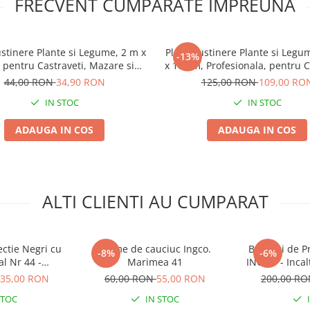
FRECVENT CUMPARATE IMPREUNA
ustinere Plante si Legume, 2 m x
Plasa Sustinere Plante si Legu
-13%
 pentru Castraveti, Mazare si
x 100 m, Profesionala, pentru C
Fasole Urcatoare
si Fasole
44,00 RON
34,90 RON
125,00 RON
109,00 RO
IN STOC
IN STOC
ADAUGA IN COS
ADAUGA IN COS
ALTI CLIENTI AU CUMPARAT
ectie Negri cu
Cizme de cauciuc Ingco.
Bocanci de Pr
-8%
-6%
l Nr 44 -
Marimea 41
INGCO - Incal
 Lucru pentru
cu Bombeu 
35,00 RON
60,00 RON
55,00 RON
200,00 R
gricultura
Santier
STOC
IN STOC