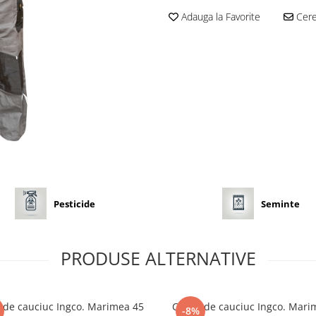
Adauga la Favorite
Cere 
Pesticide
Seminte
PRODUSE ALTERNATIVE
 de cauciuc Ingco. Marimea 45
Cizme de cauciuc Ingco. Mari
-8%