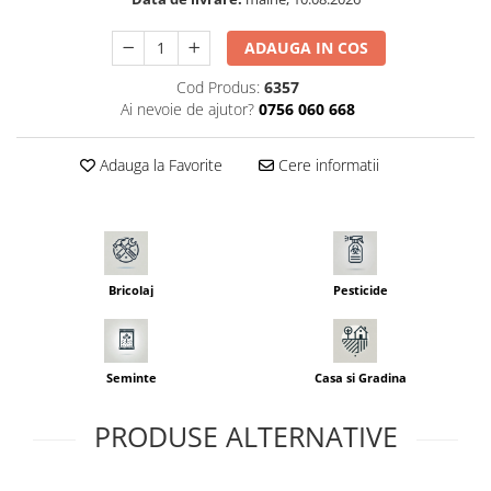
Seminte pastarnac
Patent
Seminte plante aromatice
ADAUGA IN COS
Rulete masurat
Seminte ridichi
Sape/ Cazmale/ Lopeti
Cod Produs:
6357
Seminte rosii
Ai nevoie de ajutor?
0756 060 668
Scule de mana
Seminte salata
Seminte sfecla
Scule electrice
Adauga la Favorite
Cere informatii
Seminte telina
Set chei combinate
Seminte varza
Surubelnite
Seminte Vinete
Suruburi
Seminte zucchini
Truse /set scule
Bricolaj
Pesticide
Verdeturi
Seminte Legume Profesionale
Seminte pentru germinare
Seminte
Casa si Gradina
Seminte trifoi
PRODUSE ALTERNATIVE