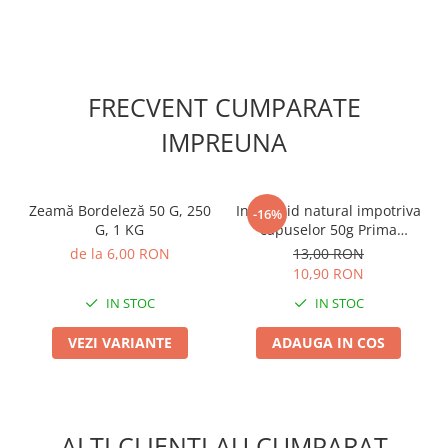
FRECVENT CUMPARATE
IMPREUNA
Zeamă Bordeleză 50 G, 250
Insecticid natural impotriva
-16%
G, 1 KG
capuselor 50g Prima
Sementi - Protectie
de la 6,00 RON
13,00 RON
Biologica
10,90 RON
IN STOC
IN STOC
VEZI VARIANTE
ADAUGA IN COS
ALTI CLIENTI AU CUMPARAT