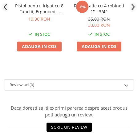
Pistol pentru Irigat cu 8
Ramificatie cu 4 robineti
F
-6%
Functii, Ergonomic,
1" - 3/4"
Bradas LE-5100
19,90 RON
35,00 RON
33,00 RON
IN STOC
IN STOC
ADAUGA IN COS
ADAUGA IN COS
Review-uri
(0)
Daca doresti sa iti exprimi parerea despre acest produs
poti adauga un review.
SCRIE UN REVIEW