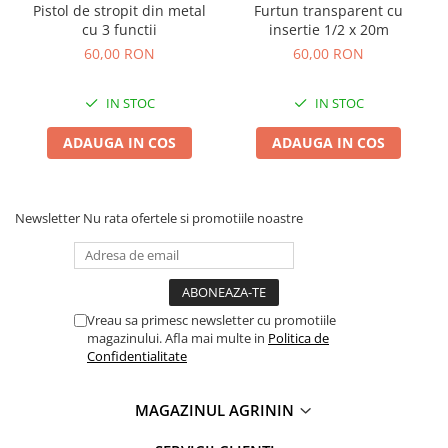
Pistol de stropit din metal
Furtun transparent cu
Plase plante
cu 3 functii
insertie 1/2 x 20m
60,00 RON
60,00 RON
Pompa de apa curata/murdara
Pompa de stropit
IN STOC
IN STOC
Raticide
ADAUGA IN COS
ADAUGA IN COS
Saci
Spray si intretinere
Vinificatie
Newsletter
Nu rata ofertele si promotiile noastre
Lichidare STOC
Produse Bricolaj
Acumulatori si Incarcatoare
Vreau sa primesc newsletter cu promotiile
Baros / Ciocan / Topor
magazinului. Afla mai multe in
Politica de
Confidentialitate
Burghie
Cantare
MAGAZINUL AGRININ
Centuri/chingi