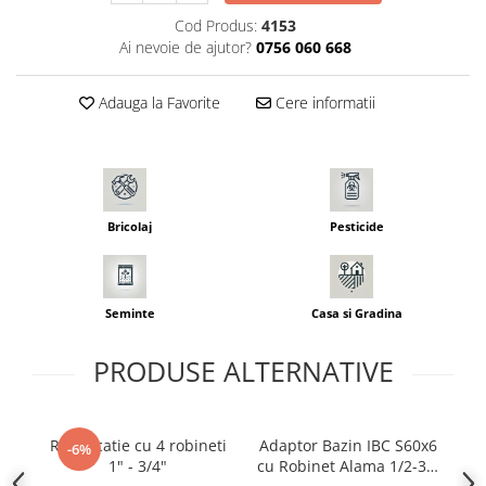
Seminte morcovi
Cod Produs:
4153
Ai nevoie de ajutor?
0756 060 668
Seminte pastarnac
Seminte plante aromatice
Adauga la Favorite
Cere informatii
Seminte ridichi
Seminte rosii
Seminte salata
Seminte sfecla
Seminte telina
Bricolaj
Pesticide
Seminte varza
Seminte Vinete
Seminte zucchini
Seminte
Casa si Gradina
Verdeturi
Seminte Legume Profesionale
PRODUSE ALTERNATIVE
Seminte pentru germinare
Seminte trifoi
Ramificatie cu 4 robineti
Adaptor Bazin IBC S60x6
F
-6%
Pesticide
1" - 3/4"
cu Robinet Alama 1/2-3/4