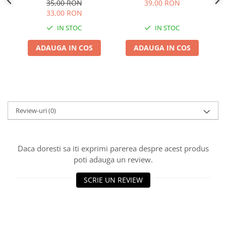
inch si Conector Rapid
Adjuvant
35,00 RON
39,00 RON
33,00 RON
BIO
IN STOC
IN STOC
Diverse
ADAUGA IN COS
ADAUGA IN COS
Erbicid
Fungicid
Insecticid
Tratamente repaus vegetativ
Review-uri
(0)
Ingrasaminte plante
Ingrasaminte plante
Ingrasaminte plante - CUTIE / KG
Daca doresti sa iti exprimi parerea despre acest produs
Ingrasaminte plante - ECOLOGICE
poti adauga un review.
Ingrasaminte plante - FLORI
SCRIE UN REVIEW
Ingrasaminte plante - FLORI - GEL
Casa, Gradina
Accesorii agricole