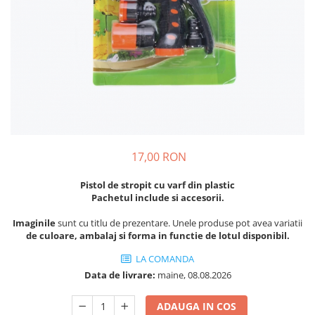
Diverse
Seminte legume
Pepene
Plante medicinale
Seminte ardei
Seminte broccoli
Seminte castraveti
Seminte ceapa
17,00 RON
Seminte conopida
Seminte de Gulii
Pistol de stropit cu varf din plastic
Pachetul include si accesorii.
Seminte de Leustean
Seminte de Patrunjel
Imaginile
sunt cu titlu de prezentare. Unele produse pot avea variatii
de culoare, ambalaj si forma in functie de lotul disponibil.
Seminte de praz
Seminte dovleac decorativ
LA COMANDA
Seminte dovlecel / dovleac
Data de livrare:
maine, 08.08.2026
Seminte fasole
ADAUGA IN COS
Seminte mazare