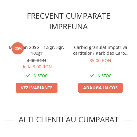
Accesorii gard electric
Accesorii irigat
FRECVENT CUMPARATE
Araci/ Suporti plante
IMPREUNA
Candele / Rezerve / Lumanari
Carabine/ carlige
Mospilan 20SG - 1,5gr, 3gr,
Carbid granulat impotriva
-25%
Diverse casa si gradina
100gr
cartitelor / Karbidex Carbit
pelete
Diverse depozitare
4,00 RON
35,00 RON
de la 3,00 RON
Echipament protectie gradina
IN STOC
IN STOC
Fir/Ata de legat
VEZI VARIANTE
ADAUGA IN COS
Foarfeci
Furtun / banda / tub
Motofierastrau / Drujba
Pila motofierastrau / drujba
ALTI CLIENTI AU CUMPARAT
Plantator
Plasa de umbrire