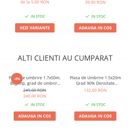
de la 5,00 RON
39,90 RON
Plase plante
IN STOC
IN STOC
Pompa de apa curata/murdara
Pompa de stropit
VEZI VARIANTE
ADAUGA IN COS
Raticide
Saci
Spray si intretinere
ALTI CLIENTI AU CUMPARAT
Vinificatie
Lichidare STOC
Plasa de umbrire 1.7x50m,
Plasa de Umbrire 1.5x20m
Produse Bricolaj
-4%
80g/mp, grad de umbrire
Grad 90% Densitate
Acumulatori si Incarcatoare
80%
120g/mp - Protectie Solara
249,00 RON
132,00 RON
Sere, Solarii si Garduri
Baros / Ciocan / Topor
240,00 RON
Burghie
IN STOC
IN STOC
Cantare
ADAUGA IN COS
ADAUGA IN COS
Centuri/chingi