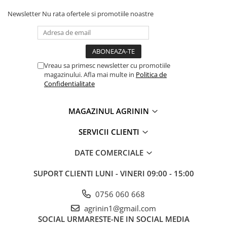
Chei fixe
Newsletter
Nu rata ofertele si promotiile noastre
Cleste
Colier / Faseta
Consumabile motofierastrau
drujba
Vreau sa primesc newsletter cu promotiile
Demarouri drujba
magazinului. Afla mai multe in
Politica de
Confidentialitate
Discuri debitare
Discuri motocoasa
MAGAZINUL AGRININ
Diverse
SERVICII CLIENTI
Feronerie si accesorii
DATE COMERCIALE
Fierastraie manuale
Fire motocoasa
SUPORT CLIENTI
LUNI - VINERI 09:00 - 15:00
Flexuri si Polizoare
0756 060 668
Gresor / Decalimetru
agrinin1@gmail.com
Hranitoare/ Adapatoare
SOCIAL
URMARESTE-NE IN SOCIAL MEDIA