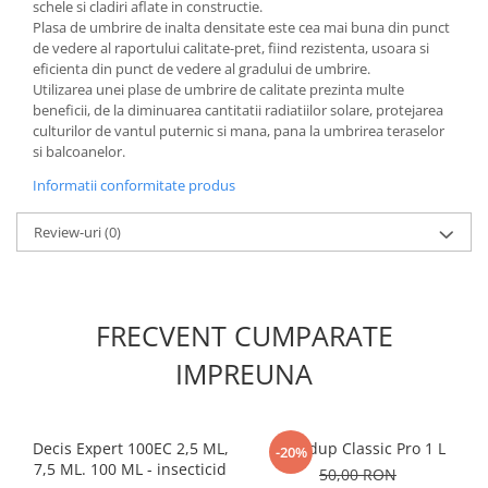
schele si cladiri aflate in constructie.
Accesorii gard electric
Plasa de umbrire de inalta densitate este cea mai buna din punct
Accesorii irigat
de vedere al raportului calitate-pret, fiind rezistenta, usoara si
eficienta din punct de vedere al gradului de umbrire.
Araci/ Suporti plante
Utilizarea unei plase de umbrire de calitate prezinta multe
beneficii, de la diminuarea cantitatii radiatiilor solare, protejarea
Candele / Rezerve / Lumanari
culturilor de vantul puternic si mana, pana la umbrirea teraselor
Carabine/ carlige
si balcoanelor.
Diverse casa si gradina
Informatii conformitate produs
Diverse depozitare
Review-uri
(0)
Echipament protectie gradina
Fir/Ata de legat
Foarfeci
FRECVENT CUMPARATE
Furtun / banda / tub
IMPREUNA
Motofierastrau / Drujba
Pila motofierastrau / drujba
Decis Expert 100EC 2,5 ML,
Roundup Classic Pro 1 L
Plantator
-20%
7,5 ML. 100 ML - insecticid
50,00 RON
Plasa de umbrire