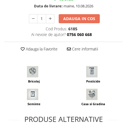
Seminte morcovi
Data de livrare:
maine, 10.08.2026
Seminte pastarnac
ADAUGA IN COS
Seminte plante aromatice
Seminte ridichi
Cod Produs:
6185
Ai nevoie de ajutor?
0756 060 668
Seminte rosii
Seminte salata
Adauga la Favorite
Cere informatii
Seminte sfecla
Seminte telina
Seminte varza
Seminte Vinete
Seminte zucchini
Bricolaj
Pesticide
Verdeturi
Seminte Legume Profesionale
Seminte pentru germinare
Seminte
Casa si Gradina
Seminte trifoi
PRODUSE ALTERNATIVE
Pesticide