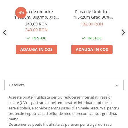
Adjuvant
BIO
Plasa de umbrire
Plasa de Umbrire
Pl
-4%
1.7x50m, 80g/mp, grad
1.5x20m Grad 90%
80
Diverse
de umbrire 80%
Densitate 120g/mp -
249,00 RON
132,00 RON
Erbicid
Protectie Solara Sere,
240,00 RON
Solarii si Garduri
Fungicid
IN STOC
IN STOC
Insecticid
ADAUGA IN COS
ADAUGA IN COS
Tratamente repaus vegetativ
Ingrasaminte plante
Ingrasaminte plante
Ingrasaminte plante - CUTIE / KG
Descriere
Ingrasaminte plante - ECOLOGICE
Ingrasaminte plante - FLORI
Aceasta poate fi utilizata pentru reducerea intensitatii razelor
solare (UV) si pastrarea unei temperaturi interioare optime in
Ingrasaminte plante - FLORI - GEL
sere si solarii, a zonelor pentru pasari si animale precum si pentru
protectie impotriva factorilor de mediu precum vantul, grindina,
Casa, Gradina
mana.
Accesorii agricole
De asemenea poate fi utilizata ca paravan pentru garduri sau