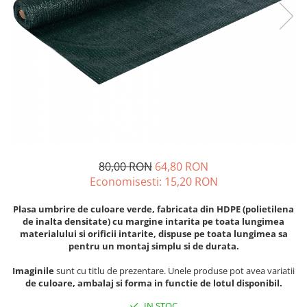
Diverse
Seminte legume
Pepene
Plante medicinale
Seminte ardei
Seminte broccoli
Seminte castraveti
Seminte ceapa
Seminte conopida
80,00 RON
64,80 RON
Seminte de Gulii
Economisesti:
15,20
RON
Seminte de Leustean
Plasa umbrire de culoare verde, fabricata din HDPE (polietilena
Seminte de Patrunjel
de inalta densitate) cu margine intarita pe toata lungimea
Seminte de praz
materialului si orificii intarite, dispuse pe toata lungimea sa
pentru un montaj simplu si de durata.
Seminte dovleac decorativ
Seminte dovlecel / dovleac
Imaginile
sunt cu titlu de prezentare. Unele produse pot avea variatii
de culoare, ambalaj si forma in functie de lotul disponibil.
Seminte fasole
Seminte mazare
IN STOC