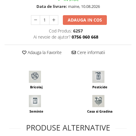
Seminte pastarnac
Patent
Data de livrare:
maine, 10.08.2026
Seminte plante aromatice
Rulete masurat
Seminte ridichi
ADAUGA IN COS
Sape/ Cazmale/ Lopeti
Seminte rosii
Cod Produs:
6257
Scule de mana
Seminte salata
Ai nevoie de ajutor?
0756 060 668
Seminte sfecla
Scule electrice
Seminte telina
Set chei combinate
Adauga la Favorite
Cere informatii
Seminte varza
Surubelnite
Seminte Vinete
Suruburi
Seminte zucchini
Truse /set scule
Verdeturi
Bricolaj
Pesticide
Seminte Legume Profesionale
Seminte pentru germinare
Seminte trifoi
Seminte
Casa si Gradina
PRODUSE ALTERNATIVE