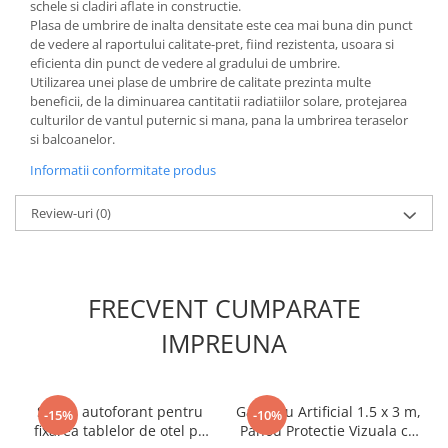
schele si cladiri aflate in constructie.
Plasa de umbrire de inalta densitate este cea mai buna din punct
de vedere al raportului calitate-pret, fiind rezistenta, usoara si
eficienta din punct de vedere al gradului de umbrire.
Utilizarea unei plase de umbrire de calitate prezinta multe
beneficii, de la diminuarea cantitatii radiatiilor solare, protejarea
culturilor de vantul puternic si mana, pana la umbrirea teraselor
si balcoanelor.
Informatii conformitate produs
Review-uri
(0)
FRECVENT CUMPARATE
IMPREUNA
Surub autoforant pentru
Gard Viu Artificial 1.5 x 3 m,
-15%
-10%
fixarea tablelor de otel pe
Panou Protectie Vizuala cu