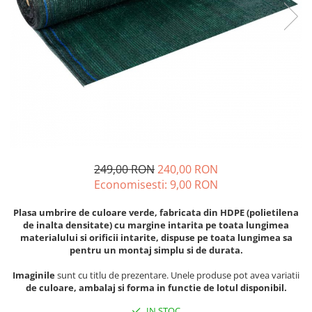
Discuri motocoasa
Seminte legume
Motofierastrau / Drujba
Diverse
Pepene
Pila motofierastrau / drujba
Plante medicinale
Feronerie si accesorii
Plantator
Seminte ardei
Fierastraie manuale
Plasa de umbrire
Seminte broccoli
Fire motocoasa
Plase plante
Seminte castraveti
Flexuri si Polizoare
Seminte ceapa
Pompa de apa curata/murdara
Gresor / Decalimetru
Seminte conopida
Pompa de stropit
Seminte de Gulii
Hranitoare/ Adapatoare
Raticide
249,00 RON
240,00 RON
Seminte de Leustean
Lama motofierastrau / drujba
Economisesti:
9,00
RON
Saci
Seminte de Patrunjel
Lant motofierastrau / drujba
Spray si intretinere
Seminte de praz
Plasa umbrire de culoare verde, fabricata din HDPE (polietilena
Lubrifianti
de inalta densitate) cu margine intarita pe toata lungimea
Seminte dovleac decorativ
Vinificatie
materialului si orificii intarite, dispuse pe toata lungimea sa
Masca de sudura & accesori
Seminte dovlecel / dovleac
pentru un montaj simplu si de durata.
Seminte fasole
Motocoasa
Imaginile
sunt cu titlu de prezentare. Unele produse pot avea variatii
Seminte mazare
Motocoasa si consumabile /
de culoare, ambalaj si forma in functie de lotul disponibil.
Seminte morcovi
accesorii
IN STOC