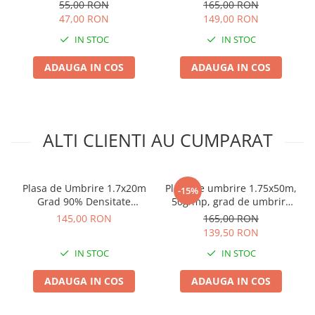
suport de lemn 4.8x35 mm
Frunze G01, Micul Fermier
55,00 RON
165,00 RON
– RAL8017 (maro ciocolatiu)
47,00 RON
149,00 RON
– 250 buc/cutie
IN STOC
IN STOC
ADAUGA IN COS
ADAUGA IN COS
ALTI CLIENTI AU CUMPARAT
Plasa de Umbrire 1.7x20m
Plasa de umbrire 1.75x50m,
-15%
Grad 90% Densitate
50g/mp, grad de umbrire
120g/mp - Protectie Sere,
50%
145,00 RON
165,00 RON
Solarii si Garduri
139,50 RON
IN STOC
IN STOC
ADAUGA IN COS
ADAUGA IN COS