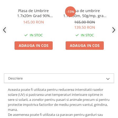
Plasa de Umbrire
Plasa de umbrire
-15%
1.7x20m Grad 90%
1.75x50m, 50g/mp, grad
2
Densitate 120g/mp -
de umbrire 50%
P
145,00 RON
165,00 RON
Protectie Sere, Solarii si
139,50 RON
Garduri
IN STOC
IN STOC
ADAUGA IN COS
ADAUGA IN COS
Descriere
Aceasta poate fi utilizata pentru reducerea intensitatii razelor
solare (UV) si pastrarea unei temperaturi interioare optime in
sere si solarii, a zonelor pentru pasari si animale precum si pentru
protectie impotriva factorilor de mediu precum vantul, grindina,
mana.
De asemenea poate fi utilizata ca paravan pentru garduri sau