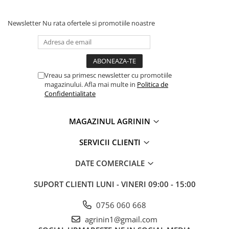
Chei fixe
Cleste
Newsletter
Nu rata ofertele si promotiile noastre
Colier / Faseta
Consumabile motofierastrau
drujba
Demarouri drujba
Vreau sa primesc newsletter cu promotiile
magazinului. Afla mai multe in
Politica de
Discuri debitare
Confidentialitate
Discuri motocoasa
MAGAZINUL AGRININ
Diverse
Feronerie si accesorii
SERVICII CLIENTI
Fierastraie manuale
DATE COMERCIALE
Fire motocoasa
SUPORT CLIENTI
LUNI - VINERI 09:00 - 15:00
Flexuri si Polizoare
Gresor / Decalimetru
0756 060 668
Hranitoare/ Adapatoare
agrinin1@gmail.com