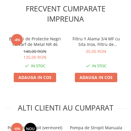
FRECVENT CUMPARATE
Plase plante
IMPREUNA
Pompa de apa curata/murdara
Pompa de stropit
Raticide
Bocanci de Protectie Negri
Filtru Y Alama 3/4 MF cu
-4%
Saci
cu Varf de Metal NR 46
Sita Inox, Filtru de
Impuritati pentru Instalatii
140,00 RON
35,00 RON
Spray si intretinere
si Irigatii Picurare
135,00 RON
Vinificatie
IN STOC
IN STOC
Lichidare STOC
ADAUGA IN COS
ADAUGA IN COS
Produse Bricolaj
Acumulatori si Incarcatoare
Baros / Ciocan / Topor
Burghie
ALTI CLIENTI AU CUMPARAT
Cantare
Centuri/chingi
Pompa de stropit (vermorel)
Pompa de Stropit Manuala
-6%
NOU