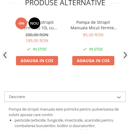
PRODUSE ALTERNATIVE
Adjuvant
BIO
Diverse
Pompa de stropit
Pompa de Stropit
-6%
NOU
(vermorel) 10L cu
Manuala Micul Fermier
Erbicid
acumulator
10L, Vermorel pentru
200,00 RON
85,00 RON
Fungicid
Legume si Pomi cu
189,00 RON
Presiune Optimizata
Insecticid
IN STOC
IN STOC
Tratamente repaus vegetativ
ADAUGA IN COS
ADAUGA IN COS
Ingrasaminte plante
Ingrasaminte plante
Ingrasaminte plante - CUTIE / KG
Ingrasaminte plante - ECOLOGICE
Descriere
Ingrasaminte plante - FLORI
Ingrasaminte plante - FLORI - GEL
Pompa de stropit manuala este potrivita pentru pulverizarea de
solutii apoase care contin:
Casa, Gradina
pesticide (erbicide, fungicide, insecticide, acaricide) pentru
Accesorii agricole
combaterea buruienilor, bolilor si daunatorilor;