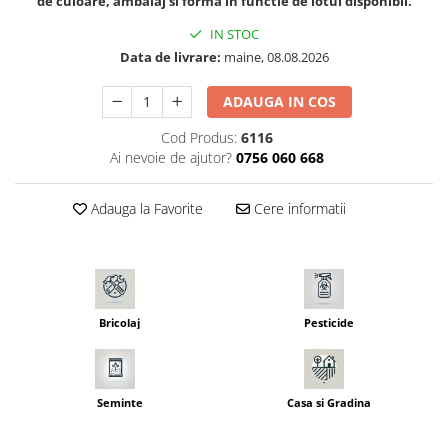
de culoare, ambalaj si forma in functie de lotul disponibil.
Seminte morcovi
IN STOC
Seminte pastarnac
Data de livrare:
maine, 08.08.2026
Seminte plante aromatice
Seminte ridichi
ADAUGA IN COS
Seminte rosii
Cod Produs:
6116
Seminte salata
Ai nevoie de ajutor?
0756 060 668
Seminte sfecla
Seminte telina
Adauga la Favorite
Cere informatii
Seminte varza
Seminte Vinete
Seminte zucchini
Verdeturi
Bricolaj
Pesticide
Seminte Legume Profesionale
Seminte pentru germinare
Seminte trifoi
Seminte
Casa si Gradina
Pesticide