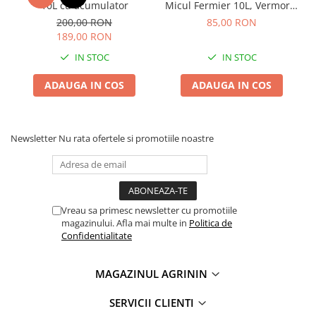
Chei fixe
10L cu acumulator
Micul Fermier 10L, Vermorel
pentru Legume si Pomi cu
200,00 RON
85,00 RON
Cleste
Presiune Optimizata
189,00 RON
Colier / Faseta
IN STOC
IN STOC
Consumabile motofierastrau
drujba
ADAUGA IN COS
ADAUGA IN COS
Demarouri drujba
Discuri debitare
Newsletter
Nu rata ofertele si promotiile noastre
Discuri motocoasa
Diverse
Feronerie si accesorii
Vreau sa primesc newsletter cu promotiile
Fierastraie manuale
magazinului. Afla mai multe in
Politica de
Fire motocoasa
Confidentialitate
Flexuri si Polizoare
MAGAZINUL AGRININ
Gresor / Decalimetru
Hranitoare/ Adapatoare
SERVICII CLIENTI