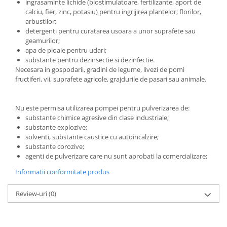
ingrasaminte lichide (biostimulatoare, fertilizante, aport de
Accesorii gard electric
calciu, fier, zinc, potasiu) pentru ingrijirea plantelor, florilor,
Accesorii irigat
arbustilor;
detergenti pentru curatarea usoara a unor suprafete sau
Araci/ Suporti plante
geamurilor;
apa de ploaie pentru udari;
Candele / Rezerve / Lumanari
substante pentru dezinsectie si dezinfectie.
Carabine/ carlige
Necesara in gospodarii, gradini de legume, livezi de pomi
fructiferi, vii, suprafete agricole, grajdurile de pasari sau animale.
Diverse casa si gradina
Diverse depozitare
Nu este permisa utilizarea pompei pentru pulverizarea de:
Echipament protectie gradina
substante chimice agresive din clase industriale;
substante explozive;
Fir/Ata de legat
solventi, substante caustice cu autoincalzire;
Foarfeci
substante corozive;
agenti de pulverizare care nu sunt aprobati la comercializare;
Furtun / banda / tub
Informatii conformitate produs
Motofierastrau / Drujba
Pila motofierastrau / drujba
Review-uri
(0)
Plantator
Plasa de umbrire