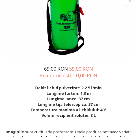
Diverse
Seminte legume
Pepene
Plante medicinale
Seminte ardei
Seminte broccoli
Seminte castraveti
Seminte ceapa
69,00 RON
59,00 RON
Seminte conopida
Economisesti:
10,00
RON
Seminte de Gulii
Seminte de Leustean
Debit lichid pulverizat: 2-2.5 l/min
Lungime furtun: 1.3 m
Seminte de Patrunjel
Lungime lance: 37 cm
Seminte de praz
Lungime tija telescopica: 37 cm
Temperatura maxima a lichidului: 40°
Seminte dovleac decorativ
Volum recipient solutie: 8 L
Seminte dovlecel / dovleac
Seminte fasole
Imaginile
sunt cu titlu de prezentare. Unele produse pot avea variatii
Seminte mazare