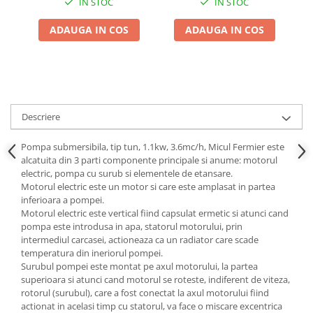
Adjuvant
IN STOC
IN STOC
BIO
ADAUGA IN COS
ADAUGA IN COS
Diverse
Erbicid
Fungicid
Insecticid
Descriere
Tratamente repaus vegetativ
Pompa submersibila, tip tun, 1.1kw, 3.6mc/h, Micul Fermier este
Ingrasaminte plante
alcatuita din 3 parti componente principale si anume: motorul
Ingrasaminte plante
electric, pompa cu surub si elementele de etansare.
Motorul electric este un motor si care este amplasat in partea
Ingrasaminte plante - CUTIE / KG
inferioara a pompei.
Motorul electric este vertical fiind capsulat ermetic si atunci cand
Ingrasaminte plante - ECOLOGICE
pompa este introdusa in apa, statorul motorului, prin
Ingrasaminte plante - FLORI
intermediul carcasei, actioneaza ca un radiator care scade
temperatura din ineriorul pompei.
Ingrasaminte plante - FLORI - GEL
Surubul pompei este montat pe axul motorului, la partea
superioara si atunci cand motorul se roteste, indiferent de viteza,
Casa, Gradina
rotorul (surubul), care a fost conectat la axul motorului fiind
Accesorii agricole
actionat in acelasi timp cu statorul, va face o miscare excentrica