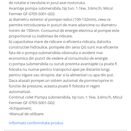
de rotatie si revolutie in jurul axei motorului.
Accesorii gard electric
Avantaje pompa submersibila, tip tun, 1.1kw, 3.6mc/h, Micul
Accesorii irigat
Fermier GF-0705-S001-G02:
a) diametru exterior al pompei redus (100-132mm), ceea ce
Araci/ Suporti plante
permite introducerea in puturi de mare adancime cu diametru
Candele / Rezerve / Lumanari
minim de 150mm. Consumul de energie electrica al pompei este
proportional cu inaltimea de ridicare.
Carabine/ carlige
b) capacitatea mare de ridicare si eficienta ridicata; datorita
constructiei hidraulice, pompele din seria QG sunt mai eficiente
Diverse casa si gradina
fata de o pompa submersibila obisnuita si evident mai
Diverse depozitare
economica din punct de vedere al consumului de energie.
c) pompa submersibila cu surub prezinta avantajele ca poate fi
Echipament protectie gradina
folosita nu numai pentru transpotul apei pe distante lungi,
pentru irigare sau stropire, dar si la alimentari cu apa din put.
Fir/Ata de legat
Daca atasati pompei un sistem automat de pornire/oprire in
Foarfeci
functie de presiune, aceasta poate fi folosita in regim
automatizat.
Furtun / banda / tub
Continut colet Pompa submersibila, tip tun, 1.1kw, 3.6mc/h, Micul
Motofierastrau / Drujba
Fermier GF-0705-S001-G02:
•Echipament;
Pila motofierastrau / drujba
•Manual de utilizare.
Plantator
Informatii conformitate produs
Plasa de umbrire