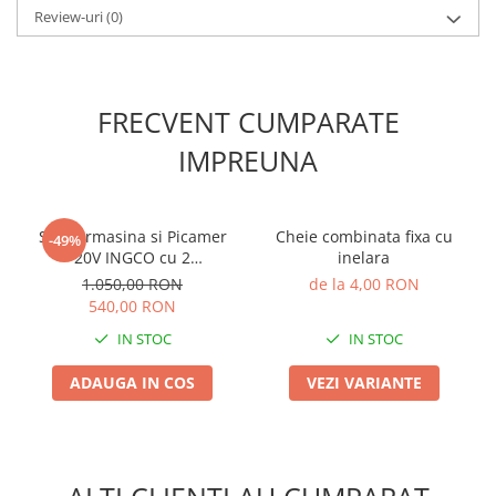
Review-uri
(0)
Plase plante
Pompa de apa curata/murdara
Pompa de stropit
FRECVENT CUMPARATE
Raticide
IMPREUNA
Saci
Spray si intretinere
Vinificatie
Set Bormasina si Picamer
Cheie combinata fixa cu
-49%
20V INGCO cu 2
inelara
Lichidare STOC
acumulatori si geanta
1.050,00 RON
de la 4,00 RON
Produse Bricolaj
540,00 RON
Acumulatori si Incarcatoare
IN STOC
IN STOC
Baros / Ciocan / Topor
ADAUGA IN COS
VEZI VARIANTE
Burghie
Cantare
Centuri/chingi