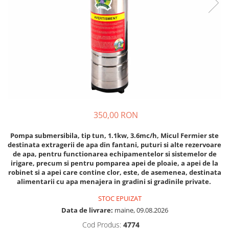
Diverse
Seminte legume
Pepene
Plante medicinale
Seminte ardei
Seminte broccoli
Seminte castraveti
Seminte ceapa
350,00 RON
Seminte conopida
Seminte de Gulii
Pompa submersibila, tip tun, 1.1kw, 3.6mc/h, Micul Fermier ste
destinata extragerii de apa din fantani, puturi si alte rezervoare
Seminte de Leustean
de apa, pentru functionarea echipamentelor si sistemelor de
Seminte de Patrunjel
irigare, precum si pentru pomparea apei de ploaie, a apei de la
robinet si a apei care contine clor, este, de asemenea, destinata
Seminte de praz
alimentarii cu apa menajera in gradini si gradinile private.
Seminte dovleac decorativ
STOC EPUIZAT
Seminte dovlecel / dovleac
Data de livrare:
maine, 09.08.2026
Seminte fasole
Cod Produs:
4774
Seminte mazare