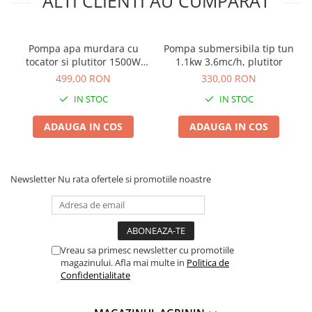
ALTI CLIENTI AU CUMPARAT
Chei fixe
Cleste
Colier / Faseta
Pompa apa murdara cu
Pompa submersibila tip tun
tocator si plutitor 1500W
1.1kw 3.6mc/h, plutitor
Consumabile motofierastrau
12000l/h 9m
499,00 RON
330,00 RON
drujba
IN STOC
IN STOC
Demarouri drujba
Discuri debitare
ADAUGA IN COS
ADAUGA IN COS
Discuri motocoasa
Diverse
Newsletter
Nu rata ofertele si promotiile noastre
Feronerie si accesorii
Fierastraie manuale
Fire motocoasa
Vreau sa primesc newsletter cu promotiile
Flexuri si Polizoare
magazinului. Afla mai multe in
Politica de
Gresor / Decalimetru
Confidentialitate
Hranitoare/ Adapatoare