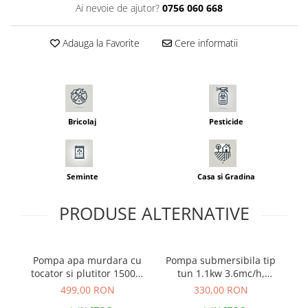
Ai nevoie de ajutor?
0756 060 668
Seminte morcovi
Seminte pastarnac
Adauga la Favorite
Cere informatii
Seminte plante aromatice
Seminte ridichi
Seminte rosii
Seminte salata
Seminte sfecla
Bricolaj
Pesticide
Seminte telina
Seminte varza
Seminte Vinete
Seminte
Casa si Gradina
Seminte zucchini
PRODUSE ALTERNATIVE
Verdeturi
Seminte Legume Profesionale
Seminte pentru germinare
Pompa apa murdara cu
Pompa submersibila tip
Po
Seminte trifoi
tocator si plutitor 1500W
tun 1.1kw 3.6mc/h,
12000l/h 9m
plutitor
499,00 RON
330,00 RON
Pesticide