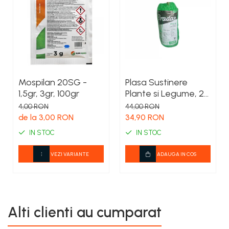
Mospilan 20SG -
Plasa Sustinere
1,5gr, 3gr, 100gr
Plante si Legume, 2
m x 20 m, pentru
4,00 RON
44,00 RON
Castraveti, Mazare
de la 3,00 RON
34,90 RON
si Fasole Urcatoare
IN STOC
IN STOC
VEZI VARIANTE
ADAUGA IN COS
Alti clienti au cumparat