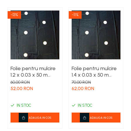
-13%
-11%
Folie pentru mulcire
Folie pentru mulcire
1.2 x 0.03 x 50 m
1.4 x 0.03 x 50 m
perforata
perforata
60,00 RON
70,00 RON
52,00 RON
62,00 RON
IN STOC
IN STOC
ADAUGA IN COS
ADAUGA IN COS