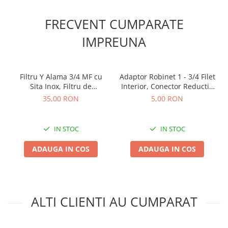
FRECVENT CUMPARATE
IMPREUNA
Filtru Y Alama 3/4 MF cu
Adaptor Robinet 1 - 3/4 Filet
Sita Inox, Filtru de
Interior, Conector Reductie
Impuritati pentru Instalatii
Universal cu Sistem Click
35,00 RON
5,00 RON
si Irigatii Picurare
Bradas
IN STOC
IN STOC
ADAUGA IN COS
ADAUGA IN COS
ALTI CLIENTI AU CUMPARAT