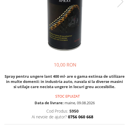
Discuri motocoasa
Seminte legume
Motofierastrau / Drujba
Diverse
Pepene
Pila motofierastrau / drujba
Plante medicinale
Feronerie si accesorii
Plantator
Seminte ardei
Fierastraie manuale
Plasa de umbrire
Seminte broccoli
Fire motocoasa
Plase plante
Seminte castraveti
Flexuri si Polizoare
Seminte ceapa
Pompa de apa curata/murdara
Gresor / Decalimetru
Seminte conopida
Pompa de stropit
10,00 RON
Seminte de Gulii
Hranitoare/ Adapatoare
Raticide
Seminte de Leustean
Lama motofierastrau / drujba
Spray pentru ungere lant 400 ml- are o gama extinsa de utilizare
Saci
Seminte de Patrunjel
in multe domenii: in industria auto, navala si la diverse masini
Lant motofierastrau / drujba
Spray si intretinere
si utilaje care necista ungere in locuri greu accesibilie.
Seminte de praz
Lubrifianti
Seminte dovleac decorativ
Vinificatie
STOC EPUIZAT
Masca de sudura & accesori
Seminte dovlecel / dovleac
Data de livrare:
maine, 09.08.2026
Seminte fasole
Motocoasa
Cod Produs:
5950
Ai nevoie de ajutor?
0756 060 668
Seminte mazare
Motocoasa si consumabile /
Seminte morcovi
accesorii