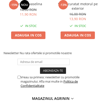
Spray cu vaselina
Spray curatat motorul pe
-15%
NOU
-13%
exterior
14,00 RON
16,00 RON
11,90 RON
13,90 RON
IN STOC
IN STOC
ADAUGA IN COS
ADAUGA IN COS
Newsletter
Nu rata ofertele si promotiile noastre
Vreau sa primesc newsletter cu promotiile
magazinului. Afla mai multe in
Politica de
Confidentialitate
MAGAZINUL AGRININ