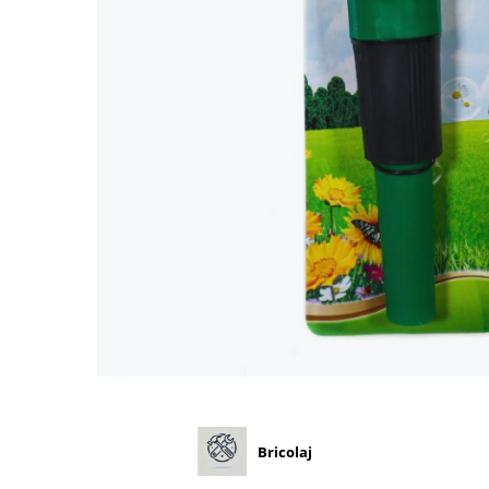
Diverse
Seminte legume
Pepene
Plante medicinale
Seminte ardei
Seminte broccoli
Seminte castraveti
Seminte ceapa
Seminte conopida
Seminte de Gulii
Seminte de Leustean
Seminte de Patrunjel
Seminte de praz
Seminte dovleac decorativ
Seminte dovlecel / dovleac
Bricolaj
Seminte fasole
Seminte mazare