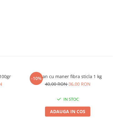
 100gr
Ciocan cu maner fibra sticla 1 kg
Carbid gr
-10%
Ka
N
40,00 RON
36,00 RON
IN STOC
ADAUGA IN COS