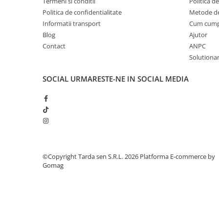
Termeni si conditii
Politica de
Politica de confidentialitate
Metode de
Plase plante
Informatii transport
Cum cum
Pompa de apa curata/murdara
Blog
Ajutor
Pompa de stropit
Contact
ANPC
Solutionare
Raticide
Saci
SOCIAL
URMARESTE-NE IN SOCIAL MEDIA
Spray si intretinere
Vinificatie
Lichidare STOC
Produse Bricolaj
Acumulatori si Incarcatoare
©Copyright Tarda sen S.R.L. 2026
Platforma E-commerce by
Baros / Ciocan / Topor
Gomag
Burghie
Cantare
Centuri/chingi