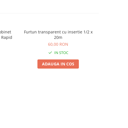
obinet
Furtun transparent cu insertie 1/2 x
Timer Mecani
r Rapid
20m
Temporizator 
60,00 RON
IN STOC
ADAUGA IN COS
A