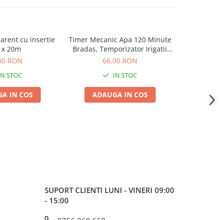
arent cu insertie
Timer Mecanic Apa 120 Minute
Robinet IB
 x 20m
Bradas, Temporizator Irigatii
Nylon cu 2
Direct Robinet 3/4 fara Baterii
1000L, Ada
00 RON
66,00 RON
la 
IN STOC
IN STOC
A IN COS
ADAUGA IN COS
ADA
SUPORT CLIENTI
LUNI - VINERI 09:00
- 15:00