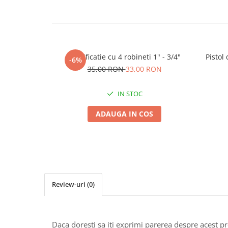
Seminte morcovi
Seminte pastarnac
Seminte plante aromatice
Seminte ridichi
Ramificatie cu 4 robineti 1" - 3/4"
Pistol 
-6%
Seminte rosii
35,00 RON
33,00 RON
Seminte salata
Seminte sfecla
IN STOC
Seminte telina
ADAUGA IN COS
Seminte varza
Seminte Vinete
Seminte zucchini
Verdeturi
Seminte Legume Profesionale
Review-uri
(0)
Seminte pentru germinare
Seminte trifoi
Pesticide
Daca doresti sa iti exprimi parerea despre acest 