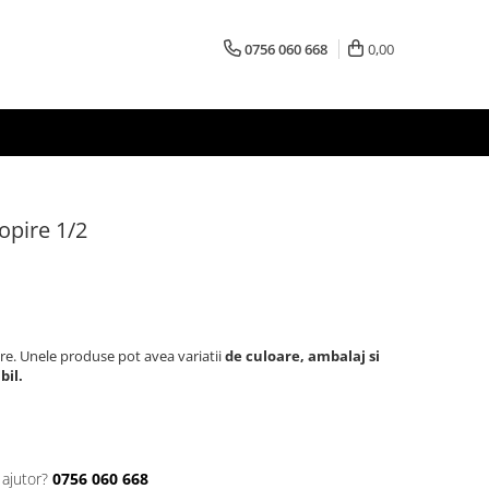
0756 060 668
0,00
ropire 1/2
re. Unele produse pot avea variatii
de culoare, ambalaj si
bil.
 ajutor?
0756 060 668