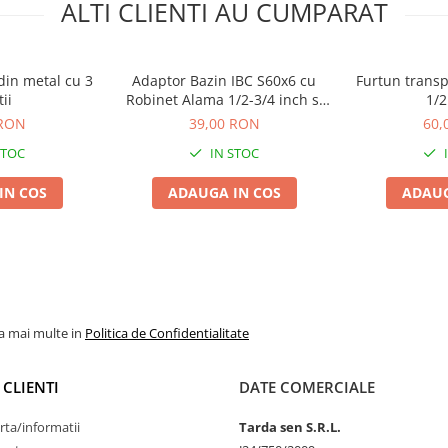
ALTI CLIENTI AU CUMPARAT
 din metal cu 3
Adaptor Bazin IBC S60x6 cu
Furtun transp
ii
Robinet Alama 1/2-3/4 inch si
1/2
Conector Rapid
 RON
39,00 RON
60,
STOC
IN STOC
IN COS
ADAUGA IN COS
ADAUG
la mai multe in
Politica de Confidentialitate
 CLIENTI
DATE COMERCIALE
rta/informatii
Tarda sen S.R.L.