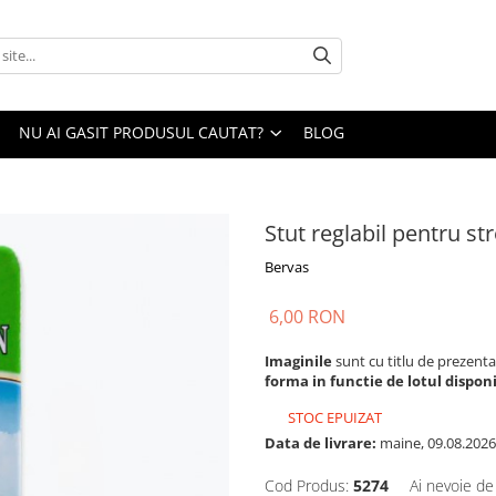
NU AI GASIT PRODUSUL CAUTAT?
BLOG
Stut reglabil pentru st
Bervas
6,00 RON
Imaginile
sunt cu titlu de prezenta
forma in functie de lotul disponi
STOC EPUIZAT
Data de livrare:
maine, 09.08.2026
Cod Produs:
5274
Ai nevoie de