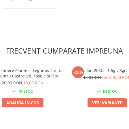
FRECVENT CUMPARATE IMPREUNA
ustinere Plante si Legume, 2 m x
Mospilan 20SG - 1,5gr, 3gr,
-25%
entru Castraveti, Fasole si Flori
4,00 RON
de la 3,00 RO
Urcatoare
20,00 RON
18,00 RON
IN STOC
IN STOC
ADAUGA IN COS
VEZI VARIANTE