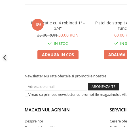
Accesorii gard electric
Accesorii irigat
Araci/ Suporti plante
Ramificatie cu 4 robineti 1" -
Pistol de stropit
-6%
3/4"
funct
Candele / Rezerve / Lumanari
35,00 RON
33,00 RON
60,00
Carabine/ carlige
IN STOC
IN 
Diverse casa si gradina
ADAUGA IN COS
ADAUGA 
Diverse depozitare
Echipament protectie gradina
Fir/Ata de legat
Newsletter
Nu rata ofertele si promotiile noastre
Foarfeci
Furtun / banda / tub
Vreau sa primesc newsletter cu promotiile magazinului. Af
Motofierastrau / Drujba
Pila motofierastrau / drujba
MAGAZINUL AGRININ
SERVICII
Plantator
Despre noi
Cerere ofe
Plasa de umbrire