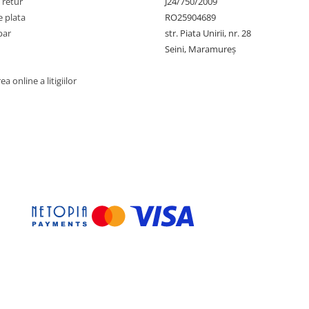
 retur
J24/750/2009
 plata
RO25904689
par
str. Piata Unirii, nr. 28
Seini, Maramureş
a online a litigiilor