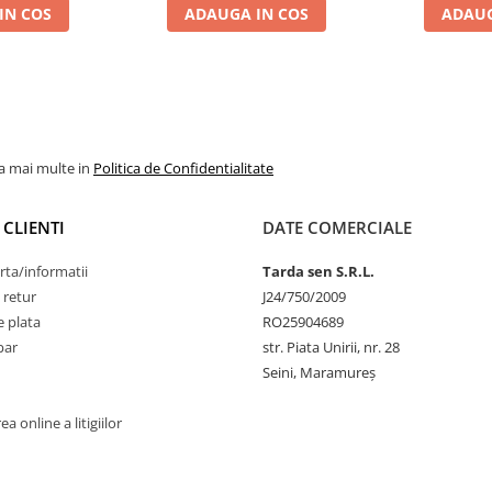
IN COS
ADAUGA IN COS
ADAUG
la mai multe in
Politica de Confidentialitate
 CLIENTI
DATE COMERCIALE
rta/informatii
Tarda sen S.R.L.
 retur
J24/750/2009
 plata
RO25904689
par
str. Piata Unirii, nr. 28
Seini, Maramureş
a online a litigiilor