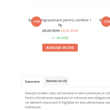
Seminte morcovi
Seminte pastarnac
Seminte plante aromatice
Biopon Ingrasamant pentru conifere 1
Biopon
-14%
-13
Seminte ridichi
kg
Seminte rosii
28,00 RON
24,00 RON
Seminte salata
IN STOC
Seminte sfecla
ADAUGA IN COS
Seminte telina
Seminte varza
Seminte Vinete
Seminte zucchini
Verdeturi
Review-uri
(0)
Seminte Legume Profesionale
Descriere
Seminte pentru germinare
Arbuștii coniferi cresc cel mai bine în semi-umbră pe un sol
Seminte trifoi
Pentru întreținerea aspectului lor minunat este obligatorie
Un element important în îngrijirea lor este alimentarea sol
Pesticide
hrănitoare.