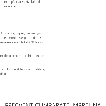
pentru păstrarea nivelului de
nirea acelor.
15, cu bor, cupru, fier mangan,
tat de amoniu, 5% pentoxid de
magneziu, min. total 27% trioxid
t de protecție al ochilor. În caz
r-un loc uscat ferit de umiditate,
iilor.
FRECVENT CUMPARATE IMPREUNA