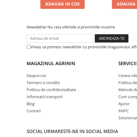
ADAUGA IN COS
ADAUGA 
Plase plante
Pompa de apa curata/murdara
Newsletter
Nu rata ofertele si promotiile noastre
Pompa de stropit
Raticide
Saci
Vreau sa primesc newsletter cu promotiile magazinului. Af
Spray si intretinere
MAGAZINUL AGRININ
SERVICII
Vinificatie
Lichidare STOC
Despre noi
Cerere ofe
Produse Bricolaj
Termeni si conditii
Politica de
Politica de confidentialitate
Metode de
Acumulatori si Incarcatoare
Informatii transport
Cum cum
Baros / Ciocan / Topor
Blog
Ajutor
Burghie
Contact
ANPC
Solutionare
Cantare
Centuri/chingi
SOCIAL
URMARESTE-NE IN SOCIAL MEDIA