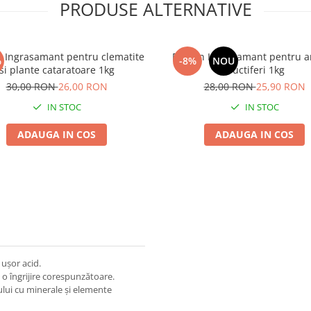
PRODUSE ALTERNATIVE
 Ingrasamant pentru clematite
Biopon Ingrasamant pentru a
%
-8%
NOU
si plante cataratoare 1kg
fructiferi 1kg
30,00 RON
26,00 RON
28,00 RON
25,90 RON
IN STOC
IN STOC
ADAUGA IN COS
ADAUGA IN COS
 ușor acid.
 o îngrijire corespunzătoare.
ului cu minerale și elemente