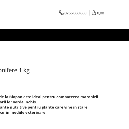
0756 060 668
0,00
nifere 1 kg
de la Biopon este ideal pentru combaterea maronirii
rii lor verde inchis.
nte nutritive pentru plante care vine in stare
oar in mediile exterioare.