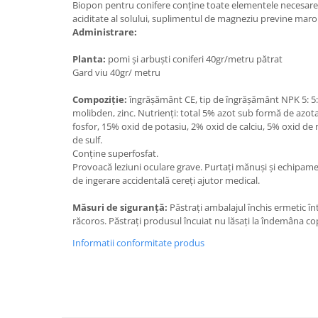
Adjuvant
Biopon pentru conifere conține toate elementele necesare 
aciditate al solului, suplimentul de magneziu previne maro
BIO
Administrare:
Diverse
Planta:
pomi și arbuști coniferi 40gr/metru pătrat
Erbicid
Gard viu 40gr/ metru
Fungicid
Compoziție:
îngrășământ CE, tip de îngrășământ NPK 5: 5: 
Insecticid
molibden, zinc. Nutrienți: total 5% azot sub formă de azo
fosfor, 15% oxid de potasiu, 2% oxid de calciu, 5% oxid de 
Tratamente repaus vegetativ
de sulf.
Conține superfosfat.
Ingrasaminte plante
Provoacă leziuni oculare grave. Purtați mănuși și echipamen
Ingrasaminte plante
de ingerare accidentală cereți ajutor medical.
Ingrasaminte plante - CUTIE / KG
Măsuri de siguranță:
Păstrați ambalajul închis ermetic înt
Ingrasaminte plante - ECOLOGICE
răcoros. Păstrați produsul încuiat nu lăsați la îndemâna cop
Ingrasaminte plante - FLORI
Informatii conformitate produs
Ingrasaminte plante - FLORI - GEL
Casa, Gradina
Accesorii agricole