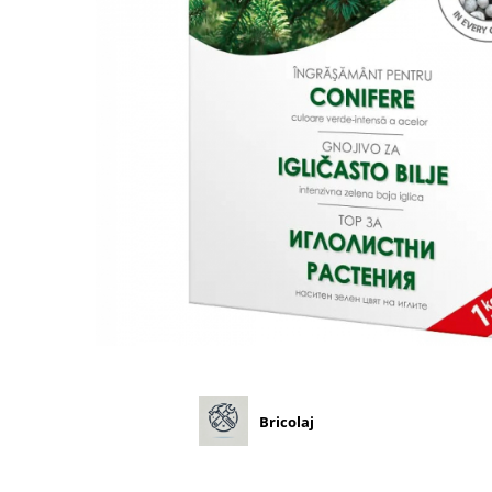
Diverse
Seminte legume
Pepene
Plante medicinale
Seminte ardei
Seminte broccoli
Seminte castraveti
Seminte ceapa
Seminte conopida
Seminte de Gulii
Seminte de Leustean
Seminte de Patrunjel
Seminte de praz
Seminte dovleac decorativ
Bricolaj
Seminte dovlecel / dovleac
Seminte fasole
Seminte mazare