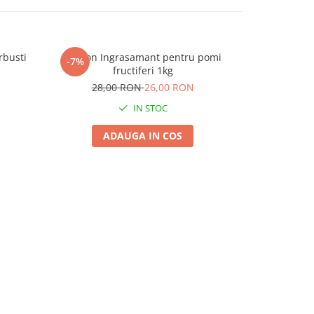
rbusti
Biopon Ingrasamant pentru pomi
Biopon Ing
-7%
-14%
fructiferi 1kg
impotr
28,00 RON
26,00 RON
28,
IN STOC
ADAUGA IN COS
A