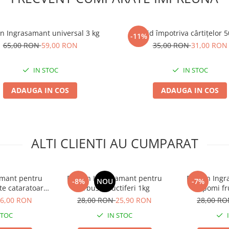
n Ingrasamant universal 3 kg
Lichid împotriva cârtițelor 
-11%
65,00 RON
59,00 RON
35,00 RON
31,00 RON
IN STOC
IN STOC
ADAUGA IN COS
ADAUGA IN COS
ALTI CLIENTI AU CUMPARAT
amant pentru
Biopon Ingrasamant pentru
Biopon Ingr
-8%
NOU
-7%
te cataratoare
arbusti fructiferi 1kg
pomi fr
g
6,00 RON
28,00 RON
25,90 RON
28,00 R
STOC
IN STOC