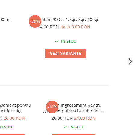
500 ml
Mospilan 20SG - 1,5gr, 3gr, 100gr
Ingrasaman
-25%
-17%
16 (10-6)
4,00 RON
de la 3,00 RON
A
4
IN STOC
VEZI VARIANTE
asamant pentru
Biopon Ingrasamant pentru
Biopon Ing
-14%
-7%
uctiferi 1kg
gazon impotriva buruienilor 1
kg
ON
26,00 RON
28,00 RON
24,00 RON
28,00
IN STOC
IN STOC