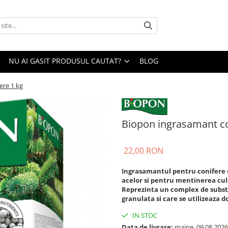
NU AI GASIT PRODUSUL CAUTAT?
BLOG
ere 1 kg
Biopon ingrasamant co
22,00 RON
Ingrasamantul pentru conifere 
acelor si pentru mentinerea culo
Reprezinta un complex de substa
granulata si care se utilizeaza d
IN STOC
Data de livrare:
maine, 09.08.2026