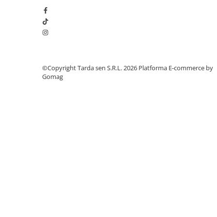
Chei fixe
Cleste
Colier / Faseta
Consumabile motofierastrau
drujba
©Copyright Tarda sen S.R.L. 2026
Platforma E-commerce by
Demarouri drujba
Gomag
Discuri debitare
Discuri motocoasa
Diverse
Feronerie si accesorii
Fierastraie manuale
Fire motocoasa
Flexuri si Polizoare
Gresor / Decalimetru
Hranitoare/ Adapatoare