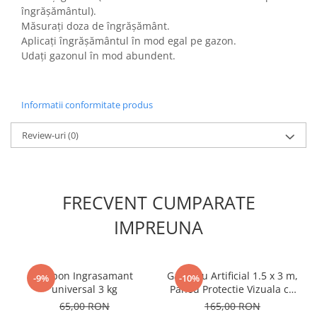
îngrășământul).
Plase plante
Măsurați doza de îngrășământ.
Aplicați îngrășământul în mod egal pe gazon.
Pompa de apa curata/murdara
Udați gazonul în mod abundent.
Pompa de stropit
Raticide
Informatii conformitate produs
Saci
Spray si intretinere
Review-uri
(0)
Vinificatie
Lichidare STOC
Produse Bricolaj
FRECVENT CUMPARATE
Acumulatori si Incarcatoare
IMPREUNA
Baros / Ciocan / Topor
Burghie
Biopon Ingrasamant
Gard Viu Artificial 1.5 x 3 m,
Cantare
-9%
-10%
universal 3 kg
Panou Protectie Vizuala cu
Centuri/chingi
Frunze G01, Micul Fermier
65,00 RON
165,00 RON