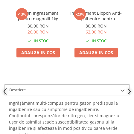
Adjuvant
BIO
Biopon Ingrasamant
Ingrasamant Biopon Anti-
-13%
-23%
pentru magnolii 1kg
Ingalbenire pentru
Diverse
Conifere, 3kg, acopera
30,00 RON
80,00 RON
Erbicid
120 mp
26,00 RON
62,00 RON
Fungicid
IN STOC
IN STOC
Insecticid
ADAUGA IN COS
ADAUGA IN COS
Tratamente repaus vegetativ
Ingrasaminte plante
Ingrasaminte plante
Ingrasaminte plante - CUTIE / KG
Descriere
Ingrasaminte plante - ECOLOGICE
Ingrasaminte plante - FLORI
Îngrășământ multi-compus pentru gazon predispus la
îngălbenire sau cu simptome de îngălbenire.
Ingrasaminte plante - FLORI - GEL
Conținutul corespunzător de nitrogen, fier și magneziu
Casa, Gradina
ușor de asimilat scade susceptibilitatea gazonului la
Accesorii agricole
îngălbenire și afectează în mod pozitiv culoarea verde