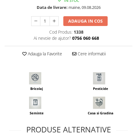
IN STOC
Seminte morcovi
Data de livrare:
maine, 09.08.2026
Seminte pastarnac
ADAUGA IN COS
Seminte plante aromatice
Seminte ridichi
Cod Produs:
1338
Ai nevoie de ajutor?
0756 060 668
Seminte rosii
Seminte salata
Adauga la Favorite
Cere informatii
Seminte sfecla
Seminte telina
Seminte varza
Seminte Vinete
Seminte zucchini
Bricolaj
Pesticide
Verdeturi
Seminte Legume Profesionale
Seminte pentru germinare
Seminte
Casa si Gradina
Seminte trifoi
PRODUSE ALTERNATIVE
Pesticide