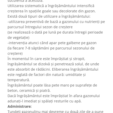
suculentă a acestuia.
Accesorii gard electric
Utilizarea sistematică a îngrășământului intensifică
Accesorii irigat
creșterea în spațiile goale sau decolorate din gazon.
Există două tipuri de utilizare a îngrășământului:
Araci/ Suporti plante
-utilizarea preventivă de bază a gazonului cu nutrienți pe
Candele / Rezerve / Lumanari
parcursul întregului sezon de creștere
(se realizează o dată pe lună pe durata întregii perioade
Carabine/ carlige
de vegetație)
Diverse casa si gradina
-intervenția atunci când apar pete galbene pe gazon
(la fiecare 7-8 săptămâni pe parcursul sezonului de
Diverse depozitare
creștere)
Echipament protectie gradina
În momentul în care este împrăștiat și stropit,
îngrășământul se dizolvă și penetrează solul, de unde
Fir/Ata de legat
este absorbit de rădăcini. Eliberarea îngrășământului
Foarfeci
este reglată de factori din natură: umiditate și
temperatură.
Furtun / banda / tub
Îngrășământul poate lăsa pete maro pe suprafețe de
Motofierastrau / Drujba
beton, ceramică și piatră.
Dacă îngrășământul este împrăștiat în afara gazonului
Pila motofierastrau / drujba
adunați-l imediat și spălați resturile cu apă.
Plantator
Administrare:
Tundeți gazonul(nu mai devreme cu două zile de a pune
Plasa de umbrire