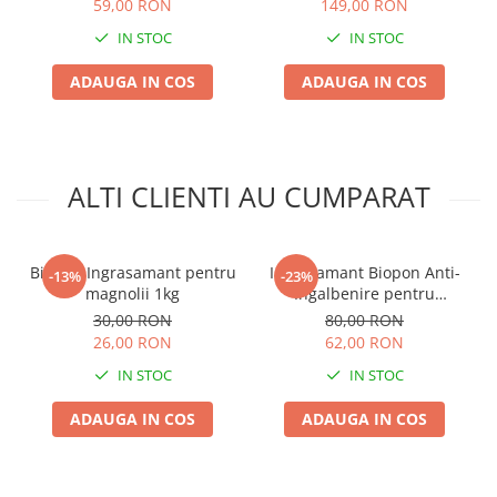
Chei fixe
59,00 RON
149,00 RON
IN STOC
IN STOC
Cleste
Colier / Faseta
ADAUGA IN COS
ADAUGA IN COS
Consumabile motofierastrau
drujba
Demarouri drujba
ALTI CLIENTI AU CUMPARAT
Discuri debitare
Discuri motocoasa
Diverse
Biopon Ingrasamant pentru
Ingrasamant Biopon Anti-
-13%
-23%
magnolii 1kg
Ingalbenire pentru
Feronerie si accesorii
Conifere, 3kg, acopera 120
30,00 RON
80,00 RON
mp
Fierastraie manuale
26,00 RON
62,00 RON
Fire motocoasa
IN STOC
IN STOC
Flexuri si Polizoare
ADAUGA IN COS
ADAUGA IN COS
Gresor / Decalimetru
Hranitoare/ Adapatoare