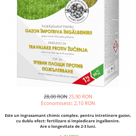
Diverse
Seminte legume
Pepene
Plante medicinale
Seminte ardei
Seminte broccoli
Seminte castraveti
Seminte ceapa
Seminte conopida
Seminte de Gulii
Seminte de Leustean
Seminte de Patrunjel
28,00 RON
25,90 RON
Economisesti:
2,10
RON
Seminte de praz
Seminte dovleac decorativ
Este un ingrasamant chimic complex, pentru intretinere gazon,
Seminte dovlecel / dovleac
cu dublu efect: fertilizare si impiedicare ingalbenire.
Are o longevitate de 2-3 luni.
Seminte fasole
Seminte mazare