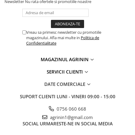
Newsletter
Nu rata ofertele si promotiile noastre
Lama motofierastrau / drujba
Lant motofierastrau / drujba
Lubrifianti
Masca de sudura & accesori
Vreau sa primesc newsletter cu promotiile
magazinului. Afla mai multe in
Politica de
Motocoasa
Confidentialitate
Motocoasa si consumabile /
accesorii
MAGAZINUL AGRININ
Patent
SERVICII CLIENTI
Rulete masurat
Sape/ Cazmale/ Lopeti
DATE COMERCIALE
Scule de mana
SUPORT CLIENTI
LUNI - VINERI 09:00 - 15:00
Scule electrice
0756 060 668
Set chei combinate
agrinin1@gmail.com
Surubelnite
SOCIAL
URMARESTE-NE IN SOCIAL MEDIA
Suruburi