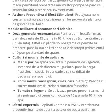
Cantitatea perfecta pentru gospodarii cu livezi de dimensiuni
medii, permitand prepararea mai multor pompe pe parcursul
Plase plante
sezonului, fara pierderi sau investitii mari.
Pompa de apa curata/murdara
Actiune Preventiva si Efect Stimulent:
Protejeaza noile
cresteri si stimuleaza cicatrizarea ranilor provocate plantelor
Pompa de stropit
de grindina sau taieri.
Mod de utilizare si recomandari tehnice:
Raticide
Doza generala recomandata:
Pentru pomi fructiferi (mar,
Saci
par), doza este de 15 grame in 10 litri de apa (concentratie de
0.15 la suta). Astfel, un plic de 150 de grame va permite sa
Spray si intretinere
preparati pana la 100 de litri de solutie de stropit (echivalentul
a 10 pompe standard de spate).
Vinificatie
Culturi si momente de aplicare:
Lichidare STOC
Mar si par:
Se aplica preventiv in perioada de vegetatie,
incepand de la desfacerea mugurilor si pana la parga
Produse Bricolaj
fructelor, in special in perioadele cu risc ridicat de
Acumulatori si Incarcatoare
declansare a rapanului.
Pomi samburoase (prun, cires, cais, piersic):
Previne cu
Baros / Ciocan / Topor
succes monilioza fructelor si ciuruirea frunzelor.
Burghie
Tomate si legume:
Se utilizeaza pentru prevenirea manei
si a putregaiului cenusiu, in doza de 15 grame la 10 litri de
Cantare
apa.
Sfatul expertului:
Aplicati Captadin 80 WDG intotdeauna
Centuri/chingi
preventiv, inainte de aparitia petelor de boala pe frunze.