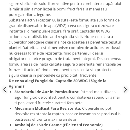
Accesorii gard electric
sigure si eficiente solutii preventive pentru combaterea rapănului
la măr și păr, a moniliozei la pomii fructiferi și a manei sau
Accesorii irigat
putregaiurilor la legume.
Substanta activa (captan 80 la suta) este formulata sub forma de
Araci/ Suporti plante
granule dispersabile in apa (WDG), ceea ce asigura o dizolvare
Candele / Rezerve / Lumanari
instanta si o manipulare sigura, fara praf. Captadin 80 WDG
actioneaza multisit, blocand respiratia si diviziunea celulara a
Carabine/ carlige
ciupercilor patogene chiar inainte ca acestea sa penetreze tesutul
plantei. Datorita acestui mecanism complex de actiune, produsul
Diverse casa si gradina
nu creeaza forme de rezistenta, fiind partenerul ideal si
Diverse depozitare
obligatoriu in orice program de tratament integrat. De asemenea,
formularea sa de inalta calitate asigura o aderenta remarcabila pe
Echipament protectie gradina
frunze si fructe, oferind o remanenta excelenta si o protectie
Fir/Ata de legat
sigura chiar si in perioadele cu precipitatii frecvente.
De ce sa alegi Fungicidul Captadin 80 WDG 150g de la
Foarfeci
Agrinin?
Standardul de Aur in Pomicultura:
Este cel mai utilizat si
Furtun / banda / tub
sigur fungicid de contact pentru combaterea rapănului la mar
Motofierastrau / Drujba
si par, lasand fructele curate si fara pete.
Mecanism Multisit Fara Rezistenta:
Ciupercile nu pot
Pila motofierastrau / drujba
dezvolta rezistenta la captan, ceea ce inseamna ca produsul isi
pastreaza eficienta maxima an de an.
Plantator
Ambalaj de 150 de Grame (Eficient si Economic):
Plasa de umbrire