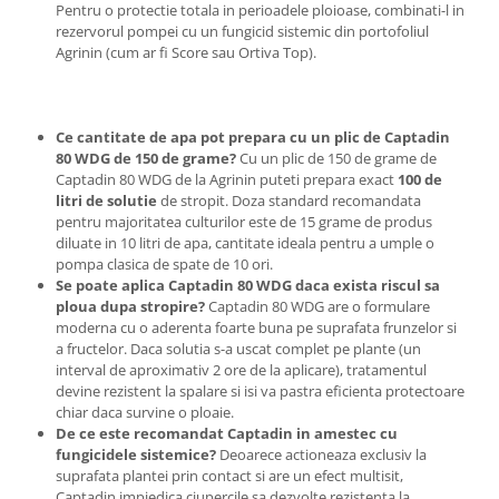
Chei fixe
Pentru o protectie totala in perioadele ploioase, combinati-l in
rezervorul pompei cu un fungicid sistemic din portofoliul
Cleste
Agrinin (cum ar fi Score sau Ortiva Top).
Colier / Faseta
Consumabile motofierastrau
drujba
Ce cantitate de apa pot prepara cu un plic de Captadin
80 WDG de 150 de grame?
Cu un plic de 150 de grame de
Demarouri drujba
Captadin 80 WDG de la Agrinin puteti prepara exact
100 de
Discuri debitare
litri de solutie
de stropit. Doza standard recomandata
pentru majoritatea culturilor este de 15 grame de produs
Discuri motocoasa
diluate in 10 litri de apa, cantitate ideala pentru a umple o
pompa clasica de spate de 10 ori.
Diverse
Se poate aplica Captadin 80 WDG daca exista riscul sa
Feronerie si accesorii
ploua dupa stropire?
Captadin 80 WDG are o formulare
moderna cu o aderenta foarte buna pe suprafata frunzelor si
Fierastraie manuale
a fructelor. Daca solutia s-a uscat complet pe plante (un
interval de aproximativ 2 ore de la aplicare), tratamentul
Fire motocoasa
devine rezistent la spalare si isi va pastra eficienta protectoare
Flexuri si Polizoare
chiar daca survine o ploaie.
De ce este recomandat Captadin in amestec cu
Gresor / Decalimetru
fungicidele sistemice?
Deoarece actioneaza exclusiv la
Hranitoare/ Adapatoare
suprafata plantei prin contact si are un efect multisit,
Captadin impiedica ciupercile sa dezvolte rezistenta la