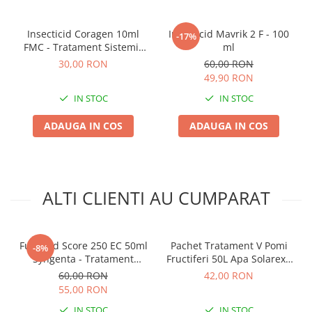
Truse /set scule
Produse Zootehnie
Insecticid Coragen 10ml
Insecticid Mavrik 2 F - 100
-17%
FMC - Tratament Sistemic
ml
Profesional pentru Legume
30,00 RON
60,00 RON
si Pomi Fructiferi
49,90 RON
IN STOC
IN STOC
ADAUGA IN COS
ADAUGA IN COS
ALTI CLIENTI AU CUMPARAT
Fungicid Score 250 EC 50ml
Pachet Tratament V Pomi
-8%
Syngenta - Tratament
Fructiferi 50L Apa Solarex -
Sistemic Curativ si Preventiv
Kit Complet pentru
60,00 RON
42,00 RON
contra Rapanului
Protectie si Dezvoltare
55,00 RON
Fructe
IN STOC
IN STOC