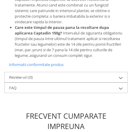
Lama motofierastrau / drujba
tratamente. Atunci cand este combinat cu un fungicid
sistemic care patrunde in interiorul plantei, se obtine o
Lant motofierastrau / drujba
protectie completa: o bariera imbatabila la exterior si o
Lubrifianti
vindecare rapida la interior.
Care este timpul de pauza pana la recoltare dupa
Masca de sudura & accesori
aplicarea Captadin 150g?
Intervalul de siguranta obligatoriu
(timpul de pauza intre ultimul tratament aplicat si recoltarea
Motocoasa
fructelor sau legumelor) este de 14 zile pentru pomii fructiferi
Motocoasa si consumabile /
(mar, par, prun) si de 7 pana la 14 zile pentru culturile de
accesorii
legume, asigurand un consum complet sigur.
Patent
Informatii conformitate produs
Rulete masurat
Review-uri
(0)
Sape/ Cazmale/ Lopeti
FAQ
Scule de mana
Scule electrice
Set chei combinate
FRECVENT CUMPARATE
Surubelnite
IMPREUNA
Suruburi