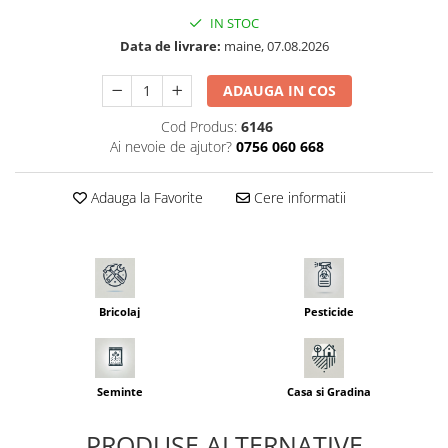
Seminte morcovi
IN STOC
Seminte pastarnac
Data de livrare:
maine, 07.08.2026
Seminte plante aromatice
ADAUGA IN COS
Seminte ridichi
Seminte rosii
Cod Produs:
6146
Ai nevoie de ajutor?
0756 060 668
Seminte salata
Seminte sfecla
Adauga la Favorite
Cere informatii
Seminte telina
Seminte varza
Seminte Vinete
Seminte zucchini
Verdeturi
Bricolaj
Pesticide
Seminte Legume Profesionale
Seminte pentru germinare
Seminte
Casa si Gradina
Seminte trifoi
Pesticide
PRODUSE ALTERNATIVE