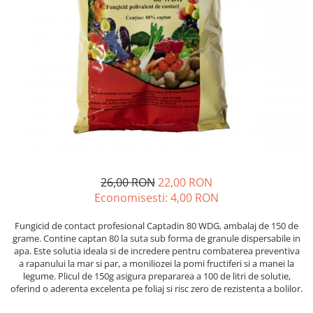
Diverse
Seminte legume
Pepene
Plante medicinale
Seminte ardei
Seminte broccoli
Seminte castraveti
Seminte ceapa
Seminte conopida
26,00 RON
22,00 RON
Seminte de Gulii
Economisesti:
4,00
RON
Seminte de Leustean
Seminte de Patrunjel
Fungicid de contact profesional Captadin 80 WDG, ambalaj de 150 de
Seminte de praz
grame. Contine captan 80 la suta sub forma de granule dispersabile in
apa. Este solutia ideala si de incredere pentru combaterea preventiva
Seminte dovleac decorativ
a rapanului la mar si par, a moniliozei la pomi fructiferi si a manei la
Seminte dovlecel / dovleac
legume. Plicul de 150g asigura prepararea a 100 de litri de solutie,
oferind o aderenta excelenta pe foliaj si risc zero de rezistenta a bolilor.
Seminte fasole
Seminte mazare