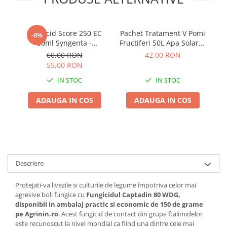
Adjuvant
BIO
Diverse
Fungicid Score 250 EC
Pachet Tratament V Pomi
-8%
50ml Syngenta -
Fructiferi 50L Apa Solarex
Erbicid
Tratament Sistemic
- Kit Complet pentru
60,00 RON
42,00 RON
Curativ si Preventiv
Protectie si Dezvoltare
Fungicid
55,00 RON
contra Rapanului
Fructe
Insecticid
IN STOC
IN STOC
Tratamente repaus vegetativ
ADAUGA IN COS
ADAUGA IN COS
Ingrasaminte plante
Ingrasaminte plante
Ingrasaminte plante - CUTIE / KG
Ingrasaminte plante - ECOLOGICE
Descriere
Ingrasaminte plante - FLORI
Protejati-va livezile si culturile de legume împotriva celor mai
Ingrasaminte plante - FLORI - GEL
agresive boli fungice cu
Fungicidul Captadin 80 WDG,
Casa, Gradina
disponibil in ambalaj practic si economic de 150 de grame
pe Agrinin.ro
. Acest fungicid de contact din grupa ftalimidelor
Accesorii agricole
este recunoscut la nivel mondial ca fiind una dintre cele mai