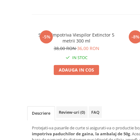
Seminte morcovi
Seminte pastarnac
Seminte plante aromatice
Seminte ridichi
Spray Impotriva Viespilor Extinctor 5
Vit
-5%
-8%
Seminte rosii
metrii 300 ml
ef
Seminte salata
38,00 RON
36,00 RON
Seminte sfecla
IN STOC
Seminte telina
ADAUGA IN COS
Seminte varza
Seminte Vinete
Seminte zucchini
Verdeturi
Seminte Legume Profesionale
Review-uri
(0)
FAQ
Descriere
Seminte pentru germinare
Seminte trifoi
Protejati-va pasarile de curte si asigurati-va o productie 
Pesticide
impotriva paduchilor de gaina, la ambalaj de 50g
. Ace
baza de pamant de diatomee pur (dioxid de siliciu amorf), 