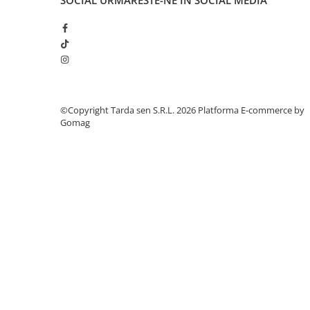
SOCIAL
URMARESTE-NE IN SOCIAL MEDIA
Lama motofierastrau / drujba
Lant motofierastrau / drujba
Lubrifianti
Masca de sudura & accesori
Motocoasa
©Copyright Tarda sen S.R.L. 2026
Platforma E-commerce by
Motocoasa si consumabile /
Gomag
accesorii
Patent
Rulete masurat
Sape/ Cazmale/ Lopeti
Scule de mana
Scule electrice
Set chei combinate
Surubelnite
Suruburi