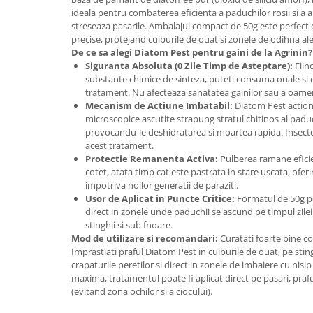
Adjuvant
ideala pentru combaterea eficienta a paduchilor rosii si a al
BIO
streseaza pasarile. Ambalajul compact de 50g este perfect c
precise, protejand cuiburile de ouat si zonele de odihna ale
Diverse
De ce sa alegi Diatom Pest pentru gaini de la Agrinin?
Siguranta Absoluta (0 Zile Timp de Asteptare):
Fiind
Erbicid
substante chimice de sinteza, puteti consuma ouale si 
Fungicid
tratament. Nu afecteaza sanatatea gainilor sau a oamen
Mecanism de Actiune Imbatabil:
Diatom Pest actione
Insecticid
microscopice ascutite strapung stratul chitinos al paduc
Tratamente repaus vegetativ
provocandu-le deshidratarea si moartea rapida. Insecte
acest tratament.
Ingrasaminte plante
Protectie Remanenta Activa:
Pulberea ramane eficie
Ingrasaminte plante
cotet, atata timp cat este pastrata in stare uscata, ofe
impotriva noilor generatii de paraziti.
Ingrasaminte plante - CUTIE / KG
Usor de Aplicat in Puncte Critice:
Formatul de 50g per
direct in zonele unde paduchii se ascund pe timpul zilei:
Ingrasaminte plante - ECOLOGICE
stinghii si sub fnoare.
Ingrasaminte plante - FLORI
Mod de utilizare si recomandari:
Curatati foarte bine co
Imprastiati praful Diatom Pest in cuiburile de ouat, pe stin
Ingrasaminte plante - FLORI - GEL
crapaturile peretilor si direct in zonele de imbaiere cu nisip
maxima, tratamentul poate fi aplicat direct pe pasari, pra
Casa, Gradina
(evitand zona ochilor si a ciocului).
Accesorii agricole