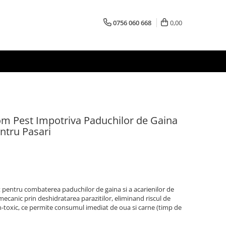
0756 060 668
0,00
om Pest Impotriva Paduchilor de Gaina
ntru Pasari
pentru combaterea paduchilor de gaina si a acarienilor de
mecanic prin deshidratarea parazitilor, eliminand riscul de
n-toxic, ce permite consumul imediat de oua si carne (timp de