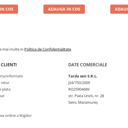
IN COS
ADAUGA IN COS
ADAUG
la mai multe in
Politica de Confidentialitate
 CLIENTI
DATE COMERCIALE
rta/informatii
Tarda sen S.R.L.
 retur
J24/750/2009
 plata
RO25904689
par
str. Piata Unirii, nr. 28
Seini, Maramureş
a online a litigiilor