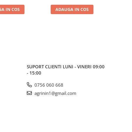
A IN COS
ADAUGA IN COS
VE
SUPORT CLIENTI
LUNI - VINERI 09:00
- 15:00
0756 060 668
agrinin1@gmail.com