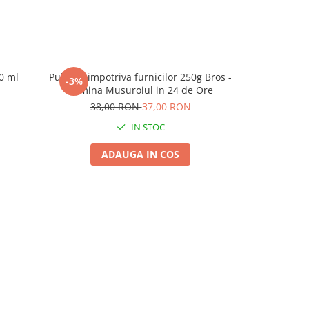
00 ml
Pulbere impotriva furnicilor 250g Bros -
Insectici
-3%
-4%
Elimina Musuroiul in 24 de Ore
Momeal
Combater
38,00 RON
37,00 RON
120,
IN STOC
ADAUGA IN COS
A