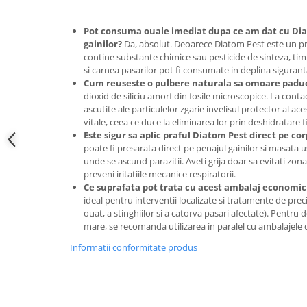
Accesorii gard electric
Accesorii irigat
Pot consuma ouale imediat dupa ce am dat cu Diat
gainilor?
Da, absolut. Deoarece Diatom Pest este un pr
Araci/ Suporti plante
contine substante chimice sau pesticide de sinteza, tim
si carnea pasarilor pot fi consumate in deplina sigurant
Candele / Rezerve / Lumanari
Cum reuseste o pulbere naturala sa omoare paduc
Carabine/ carlige
dioxid de siliciu amorf din fosile microscopice. La contac
ascutite ale particulelor zgarie invelisul protector al ac
Diverse casa si gradina
vitale, ceea ce duce la eliminarea lor prin deshidratare fi
Diverse depozitare
Este sigur sa aplic praful Diatom Pest direct pe cor
poate fi presarata direct pe penajul gainilor si masata u
Echipament protectie gradina
unde se ascund parazitii. Aveti grija doar sa evitati zona 
preveni iritatiile mecanice respiratorii.
Fir/Ata de legat
Ce suprafata pot trata cu acest ambalaj economic
Foarfeci
ideal pentru interventii localizate si tratamente de preci
ouat, a stinghiilor si a catorva pasari afectate). Pentru 
Furtun / banda / tub
mare, se recomanda utilizarea in paralel cu ambalajele 
Motofierastrau / Drujba
Informatii conformitate produs
Pila motofierastrau / drujba
Plantator
Plasa de umbrire