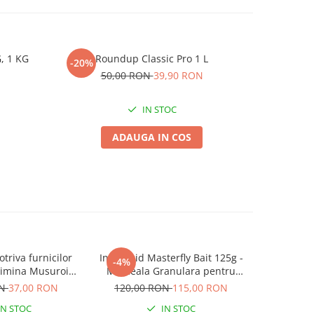
, 1 KG
Roundup Classic Pro 1 L
Pompa
-20%
-11%
50,00 RON
39,90 RON
5
IN STOC
ADAUGA IN COS
triva furnicilor
Insecticid Masterfly Bait 125g -
Agrosan B
-4%
limina Musuroiul
Momeala Granulara pentru
4 de Ore
Combaterea Rapida a Mustelor
ON
37,00 RON
120,00 RON
115,00 RON
de
IN STOC
IN STOC