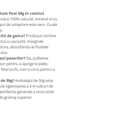
om Pest 50g in cotetul
odus 100% natural, mineral si nu
pul de asteptare este zero. Ouale
a.
hii de gaina?
Produsul contine
tul cu parazitii, marginile
estora, absorbindu-le fluidele
zica.
pul pasarilor?
Da, pulberea
sor pentru a ajunge la piele,
fetei (ochi, nari si cioc) pentru a
 de 50g?
Ambalajul de 50g este
zie (igienizarea a 2-4 cuiburi de
dezinfectia generala a unui cotet
de gramaj superior.