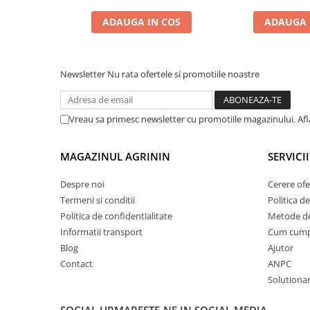
Chei fixe
ADAUGA IN COS
ADAUGA 
Cleste
Colier / Faseta
Consumabile motofierastrau
Newsletter
Nu rata ofertele si promotiile noastre
drujba
Demarouri drujba
Vreau sa primesc newsletter cu promotiile magazinului. Af
Discuri debitare
Discuri motocoasa
MAGAZINUL AGRININ
SERVICII
Diverse
Despre noi
Cerere ofe
Feronerie si accesorii
Termeni si conditii
Politica de
Fierastraie manuale
Politica de confidentialitate
Metode de
Fire motocoasa
Informatii transport
Cum cum
Blog
Ajutor
Flexuri si Polizoare
Contact
ANPC
Gresor / Decalimetru
Solutionare
Hranitoare/ Adapatoare