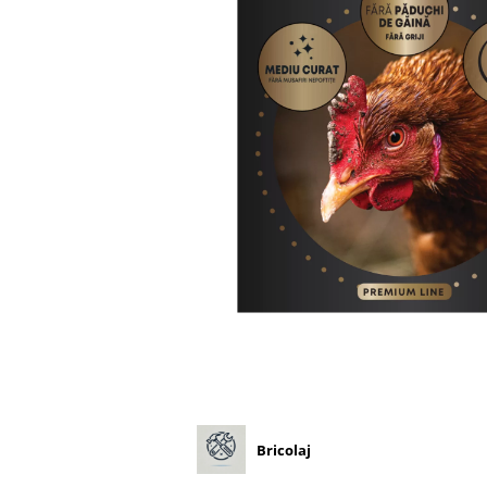
Diverse
Seminte legume
Pepene
Plante medicinale
Seminte ardei
Seminte broccoli
Seminte castraveti
Seminte ceapa
Seminte conopida
Seminte de Gulii
Seminte de Leustean
Seminte de Patrunjel
Seminte de praz
Seminte dovleac decorativ
Seminte dovlecel / dovleac
Bricolaj
Seminte fasole
Seminte mazare