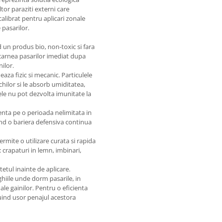
tor paraziti externi care
alibrat pentru aplicari zonale
 pasarilor.
 un produs bio, non-toxic si fara
carnea pasarilor imediat dupa
ilor.
aza fizic si mecanic. Particulele
hilor si le absorb umiditatea,
le nu pot dezvolta imunitate la
nta pe o perioada nelimitata in
rind o bariera defensiva continua
mite o utilizare curata si rapida
 crapaturi in lemn, imbinari,
tetul inainte de aplicare.
ghiile unde dorm pasarile, in
 ale gainilor. Pentru o eficienta
fuind usor penajul acestora