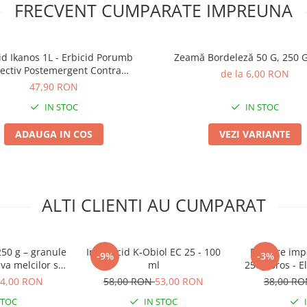
FRECVENT CUMPARATE IMPREUNA
id Ikanos 1L - Erbicid Porumb
Zeamă Bordeleză 50 G, 250 G
lectiv Postemergent Contra
de la 6,00 RON
Costreiului din Rizomi
47,90 RON
IN STOC
IN STOC
ADAUGA IN COS
VEZI VARIANTE
ALTI CLIENTI AU CUMPARAT
250 g – granule
Insecticid K-Obiol EC 25 - 100
Pulbere impo
-9%
-3%
va melcilor si
ml
250g Bros - E
ilor
in 2
4,00 RON
58,00 RON
53,00 RON
38,00 R
STOC
IN STOC