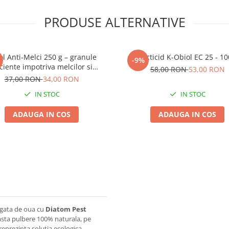
PRODUSE ALTERNATIVE
rol Anti-Melci 250 g – granule
Insecticid K-Obiol EC 25 - 1
-9%
iciente impotriva melcilor si
58,00 RON
53,00 RON
limacsilor
37,00 RON
34,00 RON
IN STOC
IN STOC
ADAUGA IN COS
ADAUGA IN COS
bogata de oua cu
Diatom Pest
asta pulbere 100% naturala, pe
reprezinta solutia ecologica