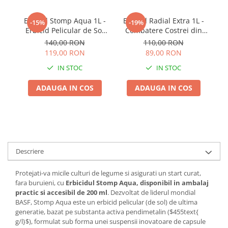
Erbicid Stomp Aqua 1L -
Erbicid Radial Extra 1L -
E
-15%
-19%
Erbicid Pelicular de Sol
Combatere Costrei din
C
pentru Legume, Cartof si
Rizomi in Cultura de
140,00 RON
110,00 RON
Livezi
Porumb
119,00 RON
89,00 RON
IN STOC
IN STOC
ADAUGA IN COS
ADAUGA IN COS
Descriere
Protejati-va micile culturi de legume si asigurati un start curat,
fara buruieni, cu
Erbicidul Stomp Aqua, disponibil in ambalaj
practic si accesibil de 200 ml
. Dezvoltat de liderul mondial
BASF, Stomp Aqua este un erbicid pelicular (de sol) de ultima
generatie, bazat pe substanta activa pendimetalin ($455text{
g/l}$), formulat sub forma unei suspensii inovatoare de capsule