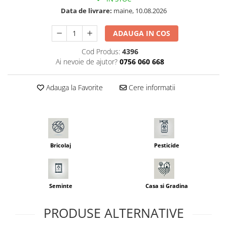
Seminte pastarnac
Patent
Data de livrare:
maine, 10.08.2026
Seminte plante aromatice
Rulete masurat
Seminte ridichi
ADAUGA IN COS
Sape/ Cazmale/ Lopeti
Seminte rosii
Cod Produs:
4396
Scule de mana
Seminte salata
Ai nevoie de ajutor?
0756 060 668
Seminte sfecla
Scule electrice
Seminte telina
Set chei combinate
Adauga la Favorite
Cere informatii
Seminte varza
Surubelnite
Seminte Vinete
Suruburi
Seminte zucchini
Truse /set scule
Verdeturi
Bricolaj
Pesticide
Seminte Legume Profesionale
Seminte pentru germinare
Seminte trifoi
Seminte
Casa si Gradina
PRODUSE ALTERNATIVE