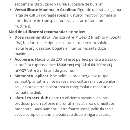
saptamani, distrugand valurile succesive de buruieni.
Versatilitate Maxima in Gradina:
Sigur de utilizat la o gama
larga de culturi indragite (ceapa, usturoi, morcov, tomate si
ardei inainte de transplantare, varza, cartof sau pomi
fructiferi).
Mod de utilizare si recomandari tehnice:
Doza recomandata:
Variaza intre $1.5text{ l/ha}$ si $4.0text{
l/ha}$ in functie de tipul de cultura si de textura solului
(solurile argiloase sau bogate in humus necesita doza
maxima).
Acoperire:
Flaconul de 200 ml este perfect pentru a trata o
suprafata cuprinsa intre
$500text{ m}^2$ si $1.300text{
m}^2$
(intre 5 si 13 ari) de gradina.
Momentul aplicarii:
Se aplica in preemergenta (dupa
semnat/plantat, inainte de rasarirea culturii si a buruienilor)
sau inainte de transplantarea in camp/solar a rasadurilor
(tomate, ardei).
Sfatul expertului:
Pentru o eficienta maxima, aplicati
produsul pe un sol bine maruntit, nivelat si cu o umiditate
moderata. Daca pamantul este foarte uscat, pelicula se va
activa complet la prima ploaie sau dupa o irigare usoara.