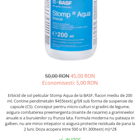
Discuri motocoasa
Seminte legume
Motofierastrau / Drujba
Diverse
Pepene
Pila motofierastrau / drujba
Plante medicinale
Feronerie si accesorii
Plantator
Seminte ardei
Fierastraie manuale
Plasa de umbrire
Seminte broccoli
Fire motocoasa
Plase plante
Seminte castraveti
Flexuri si Polizoare
Seminte ceapa
Pompa de apa curata/murdara
Gresor / Decalimetru
Seminte conopida
Pompa de stropit
Seminte de Gulii
Hranitoare/ Adapatoare
Raticide
50,00 RON
45,00 RON
Seminte de Leustean
Lama motofierastrau / drujba
Economisesti:
5,00
RON
Saci
Seminte de Patrunjel
Lant motofierastrau / drujba
Spray si intretinere
Seminte de praz
Erbicid de sol pelicular Stomp Aqua de la BASF, flacon mediu de 200
Lubrifianti
ml. Contine pendimetalin $455text{ g/l}$ sub forma de suspensie de
Seminte dovleac decorativ
Vinificatie
capsule (CS). Conceput pentru micro-culturi si gradini de legume,
Masca de sudura & accesori
Seminte dovlecel / dovleac
asigura combaterea preemergenta (inainte de rasarire) a gramineelor
anuale si a buruienilor cu frunza lata. Formula moderna nu pateaza in
Seminte fasole
Motocoasa
galben, nu are miros intepator si asigura protectie reziduala de pana la
Seminte mazare
Motocoasa si consumabile /
2 luni. Doza acopera intre 500 si $1.300text{ m}^2$
Seminte morcovi
accesorii
IN STOC