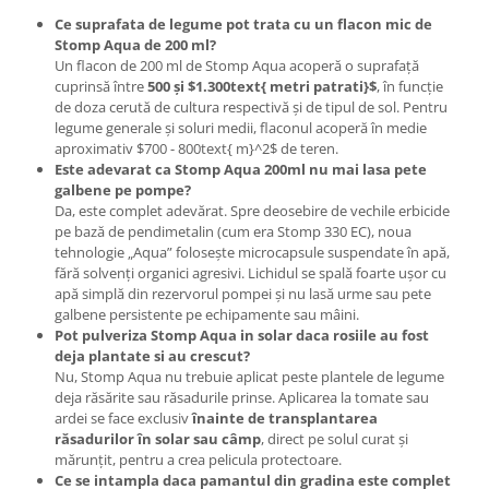
Ce suprafata de legume pot trata cu un flacon mic de
Stomp Aqua de 200 ml?
Un flacon de 200 ml de Stomp Aqua acoperă o suprafață
cuprinsă între
500 și $1.300text{ metri patrati}$
, în funcție
de doza cerută de cultura respectivă și de tipul de sol. Pentru
legume generale și soluri medii, flaconul acoperă în medie
aproximativ $700 - 800text{ m}^2$ de teren.
Este adevarat ca Stomp Aqua 200ml nu mai lasa pete
galbene pe pompe?
Da, este complet adevărat. Spre deosebire de vechile erbicide
pe bază de pendimetalin (cum era Stomp 330 EC), noua
tehnologie „Aqua” folosește microcapsule suspendate în apă,
fără solvenți organici agresivi. Lichidul se spală foarte ușor cu
apă simplă din rezervorul pompei și nu lasă urme sau pete
galbene persistente pe echipamente sau mâini.
Pot pulveriza Stomp Aqua in solar daca rosiile au fost
deja plantate si au crescut?
Nu, Stomp Aqua nu trebuie aplicat peste plantele de legume
deja răsărite sau răsadurile prinse. Aplicarea la tomate sau
ardei se face exclusiv
înainte de transplantarea
răsadurilor în solar sau câmp
, direct pe solul curat și
mărunțit, pentru a crea pelicula protectoare.
Ce se intampla daca pamantul din gradina este complet