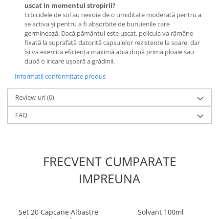
uscat in momentul stropirii?
Erbicidele de sol au nevoie de o umiditate moderată pentru a
se activa și pentru a fi absorbite de buruienile care
germinează. Dacă pământul este uscat, pelicula va rămâne
fixată la suprafață datorită capsulelor rezistente la soare, dar
își va exercita eficiența maximă abia după prima ploaie sau
după o iricare ușoară a grădinii.
Informatii conformitate produs
Review-uri
(0)
FAQ
FRECVENT CUMPARATE
IMPREUNA
Set 20 Capcane Albastre
Solvant 100ml