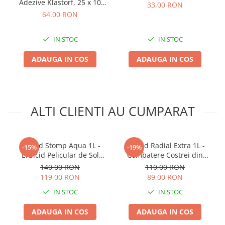
Adezive Klastorf, 25 x 10
33,00 RON
cm, cu Feromoni, Special
64,00 RON
pentru Tripsi
IN STOC
IN STOC
ADAUGA IN COS
ADAUGA IN COS
ALTI CLIENTI AU CUMPARAT
Erbicid Stomp Aqua 1L -
Erbicid Radial Extra 1L -
-15%
-19%
Erbicid Pelicular de Sol
Combatere Costrei din
pentru Legume, Cartof si
Rizomi in Cultura de
140,00 RON
110,00 RON
Livezi
Porumb
119,00 RON
89,00 RON
IN STOC
IN STOC
ADAUGA IN COS
ADAUGA IN COS