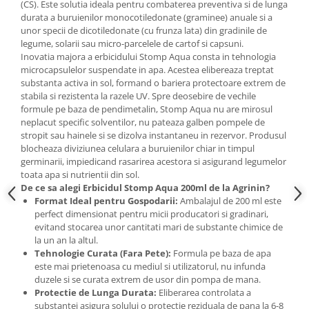
(CS). Este solutia ideala pentru combaterea preventiva si de lunga
durata a buruienilor monocotiledonate (graminee) anuale si a
unor specii de dicotiledonate (cu frunza lata) din gradinile de
legume, solarii sau micro-parcelele de cartof si capsuni.
Inovatia majora a erbicidului Stomp Aqua consta in tehnologia
microcapsulelor suspendate in apa. Acestea elibereaza treptat
substanta activa in sol, formand o bariera protectoare extrem de
stabila si rezistenta la razele UV. Spre deosebire de vechile
formule pe baza de pendimetalin, Stomp Aqua nu are mirosul
neplacut specific solventilor, nu pateaza galben pompele de
stropit sau hainele si se dizolva instantaneu in rezervor. Produsul
blocheaza diviziunea celulara a buruienilor chiar in timpul
germinarii, impiedicand rasarirea acestora si asigurand legumelor
toata apa si nutrientii din sol.
De ce sa alegi Erbicidul Stomp Aqua 200ml de la Agrinin?
Format Ideal pentru Gospodarii:
Ambalajul de 200 ml este
perfect dimensionat pentru micii producatori si gradinari,
evitand stocarea unor cantitati mari de substante chimice de
la un an la altul.
Tehnologie Curata (Fara Pete):
Formula pe baza de apa
este mai prietenoasa cu mediul si utilizatorul, nu infunda
duzele si se curata extrem de usor din pompa de mana.
Protectie de Lunga Durata:
Eliberarea controlata a
substantei asigura solului o protectie reziduala de pana la 6-8