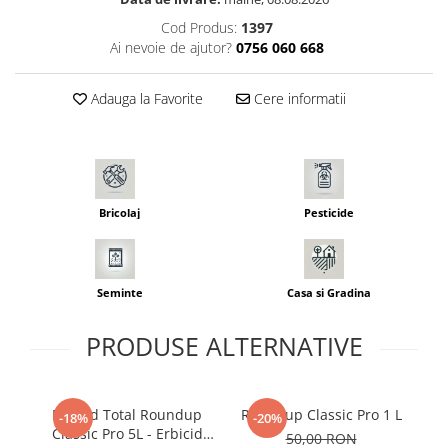
Seminte pastarnac
Patent
Cod Produs:
1397
Seminte plante aromatice
Rulete masurat
Ai nevoie de ajutor?
0756 060 668
Seminte ridichi
Sape/ Cazmale/ Lopeti
Seminte rosii
Adauga la Favorite
Cere informatii
Scule de mana
Seminte salata
Seminte sfecla
Scule electrice
Seminte telina
Set chei combinate
Seminte varza
Surubelnite
Bricolaj
Pesticide
Seminte Vinete
Suruburi
Seminte zucchini
Truse /set scule
Verdeturi
Seminte
Casa si Gradina
Seminte Legume Profesionale
Seminte pentru germinare
PRODUSE ALTERNATIVE
Seminte trifoi
Erbicid Total Roundup
Roundup Classic Pro 1 L
Pa
-18%
-20%
Classic Pro 5L - Erbicid
50,00 RON