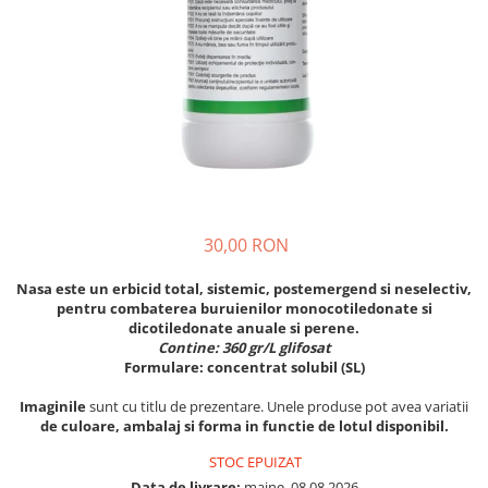
Discuri motocoasa
Seminte legume
Motofierastrau / Drujba
Diverse
Pepene
Pila motofierastrau / drujba
Plante medicinale
Feronerie si accesorii
Plantator
Seminte ardei
Fierastraie manuale
Plasa de umbrire
Seminte broccoli
Fire motocoasa
Plase plante
Seminte castraveti
Flexuri si Polizoare
Seminte ceapa
Pompa de apa curata/murdara
Gresor / Decalimetru
Seminte conopida
Pompa de stropit
30,00 RON
Seminte de Gulii
Hranitoare/ Adapatoare
Raticide
Seminte de Leustean
Lama motofierastrau / drujba
Nasa este un erbicid total, sistemic, postemergend si neselectiv,
Saci
Seminte de Patrunjel
pentru combaterea buruienilor monocotiledonate si
Lant motofierastrau / drujba
Spray si intretinere
dicotiledonate anuale si perene.
Seminte de praz
Contine: 360 gr/L glifosat
Lubrifianti
Seminte dovleac decorativ
Vinificatie
Formulare: concentrat solubil (SL)
Masca de sudura & accesori
Seminte dovlecel / dovleac
Imaginile
sunt cu titlu de prezentare. Unele produse pot avea variatii
Seminte fasole
Motocoasa
de culoare, ambalaj si forma in functie de lotul disponibil.
Seminte mazare
Motocoasa si consumabile /
STOC EPUIZAT
Seminte morcovi
accesorii
Data de livrare:
maine, 08.08.2026