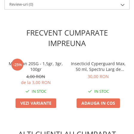
Review-uri
(0)
FRECVENT CUMPARATE
IMPREUNA
Mospilan 20SG - 1,5gr, 3gr,
Insecticid Cyperguard Max,
-25%
100gr
50 ml, Spectru Larg de
Combatere, Contact si
4,00 RON
30,00 RON
Ingestie
de la 3,00 RON
IN STOC
IN STOC
VEZI VARIANTE
ADAUGA IN COS