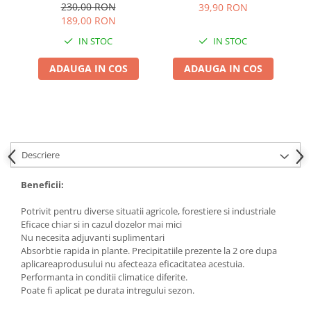
Sistemic Neselectiv
230,00 RON
39,90 RON
pentru Buruieni cu
189,00 RON
Radacina
IN STOC
IN STOC
ADAUGA IN COS
ADAUGA IN COS
Descriere
Beneficii:
Potrivit pentru diverse situatii agricole, forestiere si industriale
Eficace chiar si in cazul dozelor mai mici
Nu necesita adjuvanti suplimentari
Absorbtie rapida in plante. Precipitatiile prezente la 2 ore dupa
aplicareaprodusului nu afecteaza eficacitatea acestuia.
Performanta in conditii climatice diferite.
Poate fi aplicat pe durata intregului sezon.