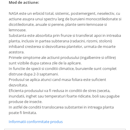
Mod de actiune:
NASA este un erbicid total, sistemic, postemergent, neselectiv, cu
actiune asupra unui spectru larg de buruieni monocotiledonate si
dicotiledonate, anuale si perene, plante semi-lemnoase si
lemnoase.
Substanta este absorbita prin frunze si transferat apoi in intreaba
planta, inclusiv in partea subterana (radacini, rizomi, stoloni)
inhiband cresterea si dezvoltarea plantelor, urmata de moarte
acestora.
Primele simptome ale actiunii produsului (ingalbenire si ofilire)
sunt vizibile dupa cateva zile de la aplicare.
In functie de specii si conditii climatice, buruienile sunt complet
distruse dupa 2-3 saptamani.
Produsul se aplica atunci cand masa foliara este suficient
dezvoltata.
Eficienta produsului va fi redusa in conditii de stres (seceta,
inundatii, inghet sau temperaturi foarte ridicate, boli sau pagube
produse de insecte.
In astfel de conditii translocarea substantei in intreaga planta
poate fi limitata.
Informatii conformitate produs