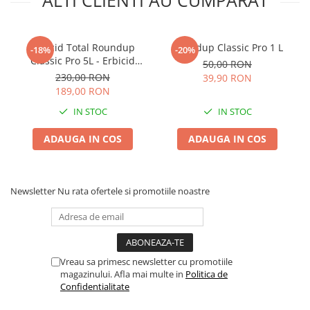
ALTI CLIENTI AU CUMPARAT
Erbicid Total Roundup
Roundup Classic Pro 1 L
-18%
-20%
Classic Pro 5L - Erbicid
50,00 RON
Sistemic Neselectiv pentru
230,00 RON
39,90 RON
Buruieni cu Radacina
189,00 RON
IN STOC
IN STOC
ADAUGA IN COS
ADAUGA IN COS
Newsletter
Nu rata ofertele si promotiile noastre
Vreau sa primesc newsletter cu promotiile
magazinului. Afla mai multe in
Politica de
Confidentialitate