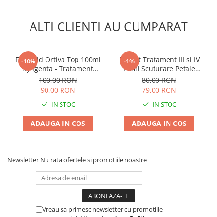
Truse /set scule
Produse Zootehnie
ALTI CLIENTI AU CUMPARAT
Fungicid Ortiva Top 100ml
Pachet Tratament III si IV
-10%
-1%
Syngenta - Tratament
Pomi Scuturare Petale
Sistemic contra Manei,
Solarex - Kit Profesional
100,00 RON
80,00 RON
Fainarii si Alternariozei
Complet pentru 100L Apa
90,00 RON
79,00 RON
IN STOC
IN STOC
ADAUGA IN COS
ADAUGA IN COS
Newsletter
Nu rata ofertele si promotiile noastre
Vreau sa primesc newsletter cu promotiile