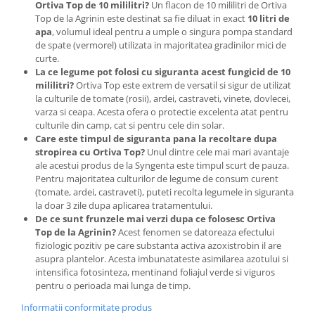
Chei fixe
Ortiva Top de 10 mililitri?
Un flacon de 10 mililitri de Ortiva
Top de la Agrinin este destinat sa fie diluat in exact
10 litri de
Cleste
apa
, volumul ideal pentru a umple o singura pompa standard
de spate (vermorel) utilizata in majoritatea gradinilor mici de
Colier / Faseta
curte.
Consumabile motofierastrau
La ce legume pot folosi cu siguranta acest fungicid de 10
drujba
mililitri?
Ortiva Top este extrem de versatil si sigur de utilizat
la culturile de tomate (rosii), ardei, castraveti, vinete, dovlecei,
Demarouri drujba
varza si ceapa. Acesta ofera o protectie excelenta atat pentru
Discuri debitare
culturile din camp, cat si pentru cele din solar.
Care este timpul de siguranta pana la recoltare dupa
Discuri motocoasa
stropirea cu Ortiva Top?
Unul dintre cele mai mari avantaje
ale acestui produs de la Syngenta este timpul scurt de pauza.
Diverse
Pentru majoritatea culturilor de legume de consum curent
Feronerie si accesorii
(tomate, ardei, castraveti), puteti recolta legumele in siguranta
la doar 3 zile dupa aplicarea tratamentului.
Fierastraie manuale
De ce sunt frunzele mai verzi dupa ce folosesc Ortiva
Top de la Agrinin?
Acest fenomen se datoreaza efectului
Fire motocoasa
fiziologic pozitiv pe care substanta activa azoxistrobin il are
Flexuri si Polizoare
asupra plantelor. Acesta imbunatateste asimilarea azotului si
intensifica fotosinteza, mentinand foliajul verde si viguros
Gresor / Decalimetru
pentru o perioada mai lunga de timp.
Hranitoare/ Adapatoare
Informatii conformitate produs