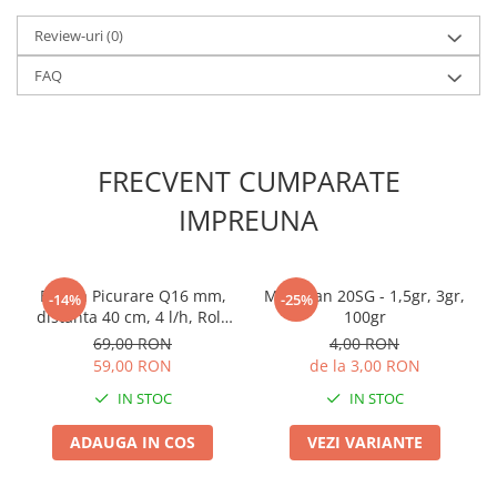
Lama motofierastrau / drujba
Review-uri
(0)
Lant motofierastrau / drujba
FAQ
Lubrifianti
Masca de sudura & accesori
Motocoasa
FRECVENT CUMPARATE
Motocoasa si consumabile /
accesorii
IMPREUNA
Patent
Rulete masurat
Banda Picurare Q16 mm,
Mospilan 20SG - 1,5gr, 3gr,
-14%
-25%
Sape/ Cazmale/ Lopeti
distanta 40 cm, 4 l/h, Rola
100gr
100 m, Picurare Dubla,
Scule de mana
69,00 RON
4,00 RON
Micul Fermier
59,00 RON
de la 3,00 RON
Scule electrice
IN STOC
IN STOC
Set chei combinate
ADAUGA IN COS
VEZI VARIANTE
Surubelnite
Suruburi