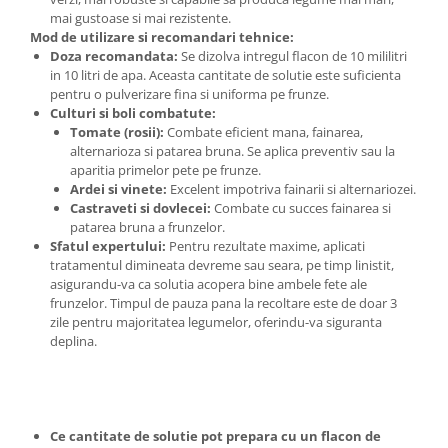
mai gustoase si mai rezistente.
Plase plante
Mod de utilizare si recomandari tehnice:
Doza recomandata:
Se dizolva intregul flacon de 10 mililitri
Pompa de apa curata/murdara
in 10 litri de apa. Aceasta cantitate de solutie este suficienta
Pompa de stropit
pentru o pulverizare fina si uniforma pe frunze.
Culturi si boli combatute:
Raticide
Tomate (rosii):
Combate eficient mana, fainarea,
Saci
alternarioza si patarea bruna. Se aplica preventiv sau la
aparitia primelor pete pe frunze.
Spray si intretinere
Ardei si vinete:
Excelent impotriva fainarii si alternariozei.
Castraveti si dovlecei:
Combate cu succes fainarea si
Vinificatie
patarea bruna a frunzelor.
Lichidare STOC
Sfatul expertului:
Pentru rezultate maxime, aplicati
tratamentul dimineata devreme sau seara, pe timp linistit,
Produse Bricolaj
asigurandu-va ca solutia acopera bine ambele fete ale
Acumulatori si Incarcatoare
frunzelor. Timpul de pauza pana la recoltare este de doar 3
zile pentru majoritatea legumelor, oferindu-va siguranta
Baros / Ciocan / Topor
deplina.
Burghie
Cantare
Centuri/chingi
Ce cantitate de solutie pot prepara cu un flacon de