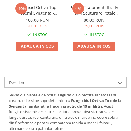
Adjuvant
Fungicid Ortiva Top
Pachet Tratament III si IV
Pa
-10%
-1%
BIO
100ml Syngenta -
Pomi Scuturare Petale
Tratament Sistemic
Solarex - Kit Profesional
Diverse
100,00 RON
80,00 RON
contra Manei, Fainarii si
Complet pentru 100L Apa
90,00 RON
79,00 RON
Erbicid
Alternariozei
IN STOC
IN STOC
Fungicid
ADAUGA IN COS
ADAUGA IN COS
Insecticid
Tratamente repaus vegetativ
Ingrasaminte plante
Ingrasaminte plante
Ingrasaminte plante - CUTIE / KG
Descriere
Ingrasaminte plante - ECOLOGICE
Salvati-va plantele de boli si asigurati-va o recolta sanatoasa si
Ingrasaminte plante - FLORI
curata, chiar si pe suprafete mici, cu
Fungicidul Ortiva Top de la
Syngenta, ambalat la flacon practic de 10 mililitri
. Acest
Ingrasaminte plante - FLORI - GEL
fungicid sistemic de elita, cu actiune preventiva si curativa de
Casa, Gradina
lunga durata, reprezinta una dintre cele mai de incredere solutii
din fitofarmacie pentru combaterea rapida a manei, fainarii,
Accesorii agricole
alternariozei si a patarilor foliare.