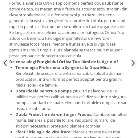
Accesorii gard electric
Formula avansata Ortiva Top combina perfect doua substante
active de top, cu mecanisme diferite de actiune: azoxistrobin (din
Accesorii irigat
clasa strobilurinelor) si difenoconazol (un triazol de ultima
generatie). Aceasta sinergie ofera o protectie totala, patrunzand
Araci/ Suporti plante
rapid in planta si distribuindu-se uniform in toate organele sale.
Candele / Rezerve / Lumanari
Pe langa eliminarea eficienta a ciupercilor patogene, Ortiva Top
aduce un beneficiu fiziologic major (efectul de inverzire):
Carabine/ carlige
stimuleaza fotosinteza, mentine frunzele verzi si viguroase
pentru mai mult timp si ajuta plantele sa treaca mult mai usor
Diverse casa si gradina
peste perioadele de seceta sau canicula.
Diverse depozitare
De ce sa alegi Fungicidul Ortiva Top 10ml de la Agrinin?
Tehnologia Profesionala Syngenta la Doza Mica:
Echipament protectie gradina
Beneficiati de aceeasi eficienta remarcabila folosita de marii
producatori, intr-un format perfect adaptat pentru gradini
Fir/Ata de legat
mici si solarii de familie.
Foarfeci
Doza Ideala pentru o Pompa (10 Litri):
Flaconul de 10
mililitri este perfect calibrat pentru a fi dizolvat intr-o singura
Furtun / banda / tub
pompa standard de spate, eliminand calculele complicate sau
Motofierastrau / Drujba
risipa de substanta.
Dubla Protectie intr-un Singur Produs:
Combate simultan
Pila motofierastrau / drujba
mana, fainarea si patarile foliare, reducand numarul de
stropiri necesare si protejand plantele complet.
Plantator
Efect Fiziologic de Vitalitate:
Plantele tratate devin mai
Plasa de umbrire
verzi, mai robuste si capabile sa produca legume mai mari,