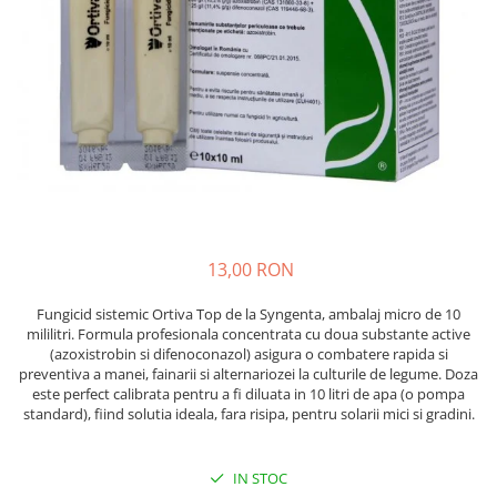
Diverse
Seminte legume
Pepene
Plante medicinale
Seminte ardei
Seminte broccoli
Seminte castraveti
Seminte ceapa
Seminte conopida
13,00 RON
Seminte de Gulii
Fungicid sistemic Ortiva Top de la Syngenta, ambalaj micro de 10
Seminte de Leustean
mililitri. Formula profesionala concentrata cu doua substante active
Seminte de Patrunjel
(azoxistrobin si difenoconazol) asigura o combatere rapida si
preventiva a manei, fainarii si alternariozei la culturile de legume. Doza
Seminte de praz
este perfect calibrata pentru a fi diluata in 10 litri de apa (o pompa
Seminte dovleac decorativ
standard), fiind solutia ideala, fara risipa, pentru solarii mici si gradini.
Seminte dovlecel / dovleac
Seminte fasole
IN STOC
Seminte mazare