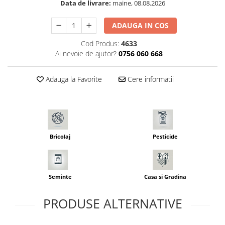
Data de livrare:
maine, 08.08.2026
Seminte morcovi
Seminte pastarnac
ADAUGA IN COS
Seminte plante aromatice
Cod Produs:
4633
Seminte ridichi
Ai nevoie de ajutor?
0756 060 668
Seminte rosii
Seminte salata
Adauga la Favorite
Cere informatii
Seminte sfecla
Seminte telina
Seminte varza
Seminte Vinete
Bricolaj
Pesticide
Seminte zucchini
Verdeturi
Seminte Legume Profesionale
Seminte
Casa si Gradina
Seminte pentru germinare
Seminte trifoi
PRODUSE ALTERNATIVE
Pesticide