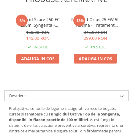
Adjuvant
BIO
Diverse
Fungicid Score 250 EC
Fungicid Orius 25 EW 5L
-3%
-13%
250ml Syngenta -
Adama - Tratament
Erbicid
Tratament Sistemic
Sistemic Profesional
co
150,00 RON
345,00 RON
Curativ Profesional contra
pentru Cereale, Rapita si
s
Fungicid
145,00 RON
299,00 RON
Rapanului si Moniliozei
Pomi
Insecticid
IN STOC
IN STOC
Tratamente repaus vegetativ
ADAUGA IN COS
ADAUGA IN COS
Ingrasaminte plante
Ingrasaminte plante
Ingrasaminte plante - CUTIE / KG
Ingrasaminte plante - ECOLOGICE
Descriere
Ingrasaminte plante - FLORI
Protejati-va culturile de legume si asigurati-va recolte bogate,
Ingrasaminte plante - FLORI - GEL
curate si sanatoase cu
Fungicidul Ortiva Top de la Syngenta,
Casa, Gradina
disponibil in flacon practic de 100 mililitri
. Acest fungicid
sistemic de elita, cu actiune preventiva si curativa, reprezinta una
Accesorii agricole
dintre cele mai puternice si sigure solutii din fitofarmacie pentru