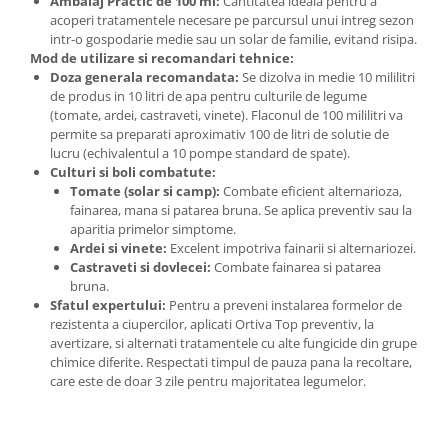
Ambalaj Practic de 100 ml:
Cantitatea ideala pentru a
acoperi tratamentele necesare pe parcursul unui intreg sezon
Plase plante
intr-o gospodarie medie sau un solar de familie, evitand risipa.
Pompa de apa curata/murdara
Mod de utilizare si recomandari tehnice:
Doza generala recomandata:
Se dizolva in medie 10 mililitri
Pompa de stropit
de produs in 10 litri de apa pentru culturile de legume
(tomate, ardei, castraveti, vinete). Flaconul de 100 mililitri va
Raticide
permite sa preparati aproximativ 100 de litri de solutie de
Saci
lucru (echivalentul a 10 pompe standard de spate).
Culturi si boli combatute:
Spray si intretinere
Tomate (solar si camp):
Combate eficient alternarioza,
fainarea, mana si patarea bruna. Se aplica preventiv sau la
Vinificatie
aparitia primelor simptome.
Lichidare STOC
Ardei si vinete:
Excelent impotriva fainarii si alternariozei.
Castraveti si dovlecei:
Combate fainarea si patarea
Produse Bricolaj
bruna.
Acumulatori si Incarcatoare
Sfatul expertului:
Pentru a preveni instalarea formelor de
rezistenta a ciupercilor, aplicati Ortiva Top preventiv, la
Baros / Ciocan / Topor
avertizare, si alternati tratamentele cu alte fungicide din grupe
Burghie
chimice diferite. Respectati timpul de pauza pana la recoltare,
care este de doar 3 zile pentru majoritatea legumelor.
Cantare
Centuri/chingi