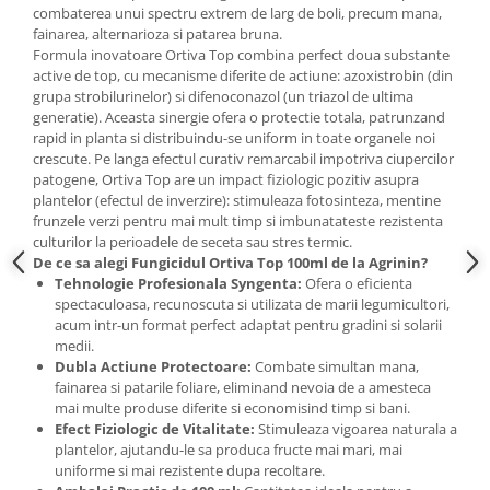
Accesorii gard electric
combaterea unui spectru extrem de larg de boli, precum mana,
fainarea, alternarioza si patarea bruna.
Accesorii irigat
Formula inovatoare Ortiva Top combina perfect doua substante
active de top, cu mecanisme diferite de actiune: azoxistrobin (din
Araci/ Suporti plante
grupa strobilurinelor) si difenoconazol (un triazol de ultima
Candele / Rezerve / Lumanari
generatie). Aceasta sinergie ofera o protectie totala, patrunzand
rapid in planta si distribuindu-se uniform in toate organele noi
Carabine/ carlige
crescute. Pe langa efectul curativ remarcabil impotriva ciupercilor
patogene, Ortiva Top are un impact fiziologic pozitiv asupra
Diverse casa si gradina
plantelor (efectul de inverzire): stimuleaza fotosinteza, mentine
Diverse depozitare
frunzele verzi pentru mai mult timp si imbunatateste rezistenta
culturilor la perioadele de seceta sau stres termic.
Echipament protectie gradina
De ce sa alegi Fungicidul Ortiva Top 100ml de la Agrinin?
Fir/Ata de legat
Tehnologie Profesionala Syngenta:
Ofera o eficienta
spectaculoasa, recunoscuta si utilizata de marii legumicultori,
Foarfeci
acum intr-un format perfect adaptat pentru gradini si solarii
medii.
Furtun / banda / tub
Dubla Actiune Protectoare:
Combate simultan mana,
Motofierastrau / Drujba
fainarea si patarile foliare, eliminand nevoia de a amesteca
mai multe produse diferite si economisind timp si bani.
Pila motofierastrau / drujba
Efect Fiziologic de Vitalitate:
Stimuleaza vigoarea naturala a
plantelor, ajutandu-le sa produca fructe mai mari, mai
Plantator
uniforme si mai rezistente dupa recoltare.
Plasa de umbrire