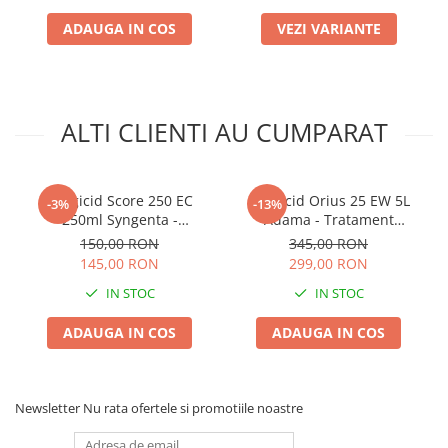
Truse /set scule
ADAUGA IN COS
VEZI VARIANTE
Produse Zootehnie
ALTI CLIENTI AU CUMPARAT
Fungicid Score 250 EC
Fungicid Orius 25 EW 5L
-3%
-13%
250ml Syngenta -
Adama - Tratament
Tratament Sistemic Curativ
Sistemic Profesional pentru
150,00 RON
345,00 RON
Profesional contra
Cereale, Rapita si Pomi
145,00 RON
299,00 RON
Rapanului si Moniliozei
IN STOC
IN STOC
ADAUGA IN COS
ADAUGA IN COS
Newsletter
Nu rata ofertele si promotiile noastre