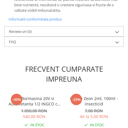
Lama motofierastrau / drujba
bine nutrientii, rezultand o crestere viguroasa si fructe de o
calitate vizibil imbunatatita.
Lant motofierastrau / drujba
Informatii conformitate produs
Lubrifianti
Masca de sudura & accesori
Review-uri
(0)
Motocoasa
FAQ
Motocoasa si consumabile /
accesorii
Patent
FRECVENT CUMPARATE
Rulete masurat
IMPREUNA
Sape/ Cazmale/ Lopeti
Scule de mana
Scule electrice
Set Bormasina 20V si
Karate Zeon 2ml, 100ml -
-49%
-29%
Autofiletanta 1/2 INGCO cu
insecticid
Set chei combinate
2 baterii si incarcator
1.050,00 RON
7,00 RON
Surubelnite
540,00 RON
de la 5,00 RON
Suruburi
IN STOC
IN STOC