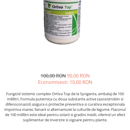
Diverse
Seminte legume
Pepene
Plante medicinale
Seminte ardei
Seminte broccoli
Seminte castraveti
Seminte ceapa
Seminte conopida
100,00 RON
90,00 RON
Seminte de Gulii
Economisesti:
10,00
RON
Seminte de Leustean
Seminte de Patrunjel
Fungicid sistemic complex Ortiva Top de la Syngenta, ambalaj de 100
Seminte de praz
mililitri. Formula puternica cu doua substante active (azoxistrobin si
difenoconazol) asigura o protectie preventiva si curativa exceptionala
Seminte dovleac decorativ
impotriva manei, fainarii si alternariozei la culturile de legume. Flaconul
Seminte dovlecel / dovleac
de 100 mililitri este ideal pentru solarii si gradini medii, oferind un efect
suplimentar de inverzire si vigoare pentru plante.
Seminte fasole
Seminte mazare