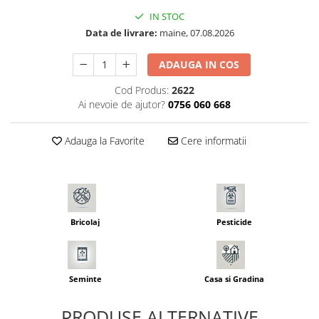
Seminte morcovi
IN STOC
Seminte pastarnac
Data de livrare:
maine, 07.08.2026
Seminte plante aromatice
ADAUGA IN COS
Seminte ridichi
Seminte rosii
Cod Produs:
2622
Ai nevoie de ajutor?
0756 060 668
Seminte salata
Seminte sfecla
Adauga la Favorite
Cere informatii
Seminte telina
Seminte varza
Seminte Vinete
Seminte zucchini
Verdeturi
Bricolaj
Pesticide
Seminte Legume Profesionale
Seminte pentru germinare
Seminte
Casa si Gradina
Seminte trifoi
Pesticide
PRODUSE ALTERNATIVE