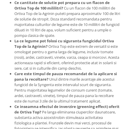
Chei fixe
Ce cantitate de solutie pot prepara cu un flacon de
Ortiva Top de 100 mililitri?
Cu un flacon de 100 mililitri de
Cleste
Ortiva Top de la Agrinin puteti prepara aproximativ 100 de litri
Colier / Faseta
de solutie de stropit. Doza standard recomandata pentru
majoritatea culturilor de legume este de 10 mililitri de fungicid
Consumabile motofierastrau
diluati in 10 litri de apa, volum suficient pentru a umple o
drujba
pompa clasica de spate.
La ce legume pot folosi cu siguranta fungicidul Ortiva
Demarouri drujba
Top de la Agrinin?
Ortiva Top este extrem de versatil si este
Discuri debitare
omologat pentru o gama larga de legume, inclusiv tomate
(rosii), ardei, castraveti, vinete, varza, ceapa si morcovi. Acesta
Discuri motocoasa
actioneaza rapid si eficient, oferind protectie atat in solarii si
sere, cat si in culturile din camp deschis.
Diverse
Care este timpul de pauza recomandat de la aplicare si
Feronerie si accesorii
pana la recoltare?
Unul dintre marile avantaje ale acestui
fungicid de la Syngenta este intervalul scurt de siguranta.
Fierastraie manuale
Pentru majoritatea legumelor de consum curent (tomate,
ardei, castraveti, vinete), timpul de pauza pana la recoltare
Fire motocoasa
este de numai 3 zile de la ultimul tratament aplicat.
Flexuri si Polizoare
Ce inseamna efectul de inverzire (greening effect) oferit
de Ortiva Top?
Pe langa eliminarea ciupercilor daunatoare,
Gresor / Decalimetru
substanta activa azoxistrobin stimuleaza activitatea
Hranitoare/ Adapatoare
fiziologica a plantei. Frunzele devin mai verzi, procesul de
fotosinteza se intensifica, iar planta reuseste sa asimileze mai