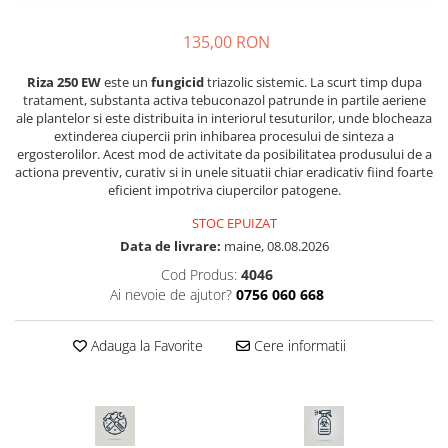
Diverse
135,00 RON
Seminte legume
Pepene
Riza 250 EW
este un
fungicid
triazolic sistemic. La scurt timp dupa
tratament, substanta activa tebuconazol patrunde in partile aeriene
Plante medicinale
ale plantelor si este distribuita in interiorul tesuturilor, unde blocheaza
Seminte ardei
extinderea ciupercii prin inhibarea procesului de sinteza a
ergosterolilor. Acest mod de activitate da posibilitatea produsului de a
Seminte broccoli
actiona preventiv, curativ si in unele situatii chiar eradicativ fiind foarte
Seminte castraveti
eficient impotriva ciupercilor patogene.
Seminte ceapa
STOC EPUIZAT
Seminte conopida
Data de livrare:
maine, 08.08.2026
Seminte de Gulii
Cod Produs:
4046
Seminte de Leustean
Ai nevoie de ajutor?
0756 060 668
Seminte de Patrunjel
Seminte de praz
Adauga la Favorite
Cere informatii
Seminte dovleac decorativ
Seminte dovlecel / dovleac
Seminte fasole
Seminte mazare