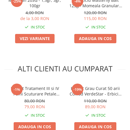
Mospilan 20SG - 1,5gr, 3gr,
Insecticid Masterfly Bait
Chei fixe
-25%
-4%
100gr
125g - Momeala Granulara
Cleste
pentru Combaterea Rapida
4,00 RON
120,00 RON
a Mustelor
de la 3,00 RON
115,00 RON
Colier / Faseta
IN STOC
IN STOC
Consumabile motofierastrau
drujba
VEZI VARIANTE
ADAUGA IN COS
Demarouri drujba
Discuri debitare
Discuri motocoasa
ALTI CLIENTI AU CUMPARAT
Diverse
Feronerie si accesorii
Fierastraie manuale
Pachet Tratament III si IV
Pachet Grau Curat 50 arii
-1%
-19%
Pomi Scuturare Petale
Comod VerdeStar - Erbicid
Fire motocoasa
Solarex - Kit Profesional
Fungicid si Ingrasamant
80,00 RON
110,00 RON
Complet pentru 100L Apa
Foliar pentru Suprafete Mici
Flexuri si Polizoare
79,00 RON
89,00 RON
Gresor / Decalimetru
IN STOC
IN STOC
Hranitoare/ Adapatoare
ADAUGA IN COS
ADAUGA IN COS