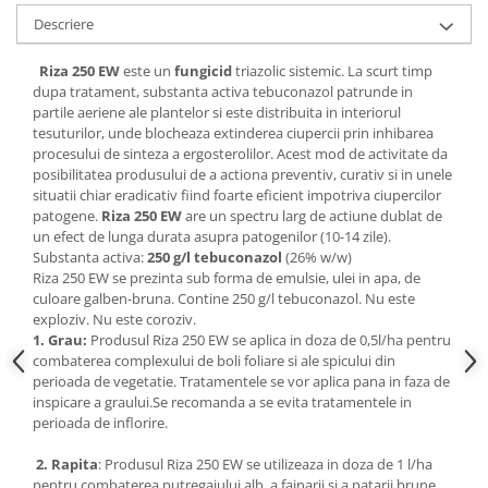
Adjuvant
Descriere
BIO
Riza 250 EW
este un
fungicid
triazolic sistemic. La scurt timp
Diverse
dupa tratament, substanta activa tebuconazol patrunde in
Erbicid
partile aeriene ale plantelor si este distribuita in interiorul
tesuturilor, unde blocheaza extinderea ciupercii prin inhibarea
Fungicid
procesului de sinteza a ergosterolilor. Acest mod de activitate da
Insecticid
posibilitatea produsului de a actiona preventiv, curativ si in unele
situatii chiar eradicativ fiind foarte eficient impotriva ciupercilor
Tratamente repaus vegetativ
patogene.
Riza 250 EW
are un spectru larg de actiune dublat de
un efect de lunga durata asupra patogenilor (10-14 zile).
Ingrasaminte plante
Substanta activa:
250 g/l tebuconazol
(26% w/w)
Ingrasaminte plante
Riza 250 EW se prezinta sub forma de emulsie, ulei in apa, de
culoare galben-bruna. Contine 250 g/l tebuconazol. Nu este
Ingrasaminte plante - CUTIE / KG
exploziv. Nu este coroziv.
Ingrasaminte plante - ECOLOGICE
1. Grau:
Produsul Riza 250 EW se aplica in doza de 0,5l/ha pentru
combaterea complexului de boli foliare si ale spicului din
Ingrasaminte plante - FLORI
perioada de vegetatie. Tratamentele se vor aplica pana in faza de
inspicare a graului.Se recomanda a se evita tratamentele in
Ingrasaminte plante - FLORI - GEL
perioada de inflorire.
Casa, Gradina
2. Rapita
: Produsul Riza 250 EW se utilizeaza in doza de 1 l/ha
Accesorii agricole
pentru combaterea putregaiului alb, a fainarii si a patarii brune.