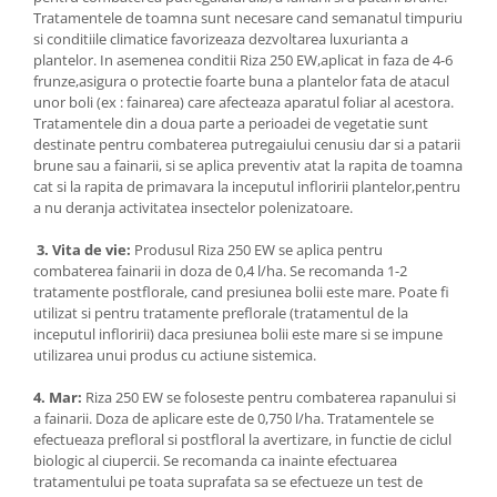
Accesorii gard electric
Tratamentele de toamna sunt necesare cand semanatul timpuriu
si conditiile climatice favorizeaza dezvoltarea luxurianta a
Accesorii irigat
plantelor. In asemenea conditii Riza 250 EW,aplicat in faza de 4-6
Araci/ Suporti plante
frunze,asigura o protectie foarte buna a plantelor fata de atacul
unor boli (ex : fainarea) care afecteaza aparatul foliar al acestora.
Candele / Rezerve / Lumanari
Tratamentele din a doua parte a perioadei de vegetatie sunt
destinate pentru combaterea putregaiului cenusiu dar si a patarii
Carabine/ carlige
brune sau a fainarii, si se aplica preventiv atat la rapita de toamna
Diverse casa si gradina
cat si la rapita de primavara la inceputul infloririi plantelor,pentru
a nu deranja activitatea insectelor polenizatoare.
Diverse depozitare
3. Vita de vie:
Produsul Riza 250 EW se aplica pentru
Echipament protectie gradina
combaterea fainarii in doza de 0,4 l/ha. Se recomanda 1-2
Fir/Ata de legat
tratamente postflorale, cand presiunea bolii este mare. Poate fi
utilizat si pentru tratamente preflorale (tratamentul de la
Foarfeci
inceputul infloririi) daca presiunea bolii este mare si se impune
utilizarea unui produs cu actiune sistemica.
Furtun / banda / tub
Motofierastrau / Drujba
4. Mar:
Riza 250 EW se foloseste pentru combaterea rapanului si
a fainarii. Doza de aplicare este de 0,750 l/ha. Tratamentele se
Pila motofierastrau / drujba
efectueaza prefloral si postfloral la avertizare, in functie de ciclul
Plantator
biologic al ciupercii. Se recomanda ca inainte efectuarea
tratamentului pe toata suprafata sa se efectueze un test de
Plasa de umbrire