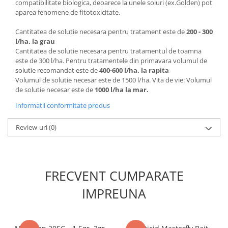
compatibilitate biologica, deoarece la unele soiuri (ex.Golden) pot
aparea fenomene de fitotoxicitate.
Plase plante
Pompa de apa curata/murdara
Cantitatea de solutie necesara pentru tratament este de
200 - 300
l/ha. la grau
Pompa de stropit
Cantitatea de solutie necesara pentru tratamentul de toamna
este de 300 l/ha. Pentru tratamentele din primavara volumul de
Raticide
solutie recomandat este de
400-600 l/ha. la rapita
Saci
Volumul de solutie necesar este de 1500 l/ha. Vita de vie: Volumul
de solutie necesar este de
1000 l/ha la mar.
Spray si intretinere
Informatii conformitate produs
Vinificatie
Lichidare STOC
Review-uri
(0)
Produse Bricolaj
Acumulatori si Incarcatoare
Baros / Ciocan / Topor
FRECVENT CUMPARATE
Burghie
IMPREUNA
Cantare
Centuri/chingi