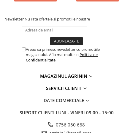
Lama motofierastrau / drujba
Lant motofierastrau / drujba
Newsletter
Nu rata ofertele si promotiile noastre
Lubrifianti
Masca de sudura & accesori
Motocoasa
Motocoasa si consumabile /
Vreau sa primesc newsletter cu promotiile
magazinului. Afla mai multe in
Politica de
accesorii
Confidentialitate
Patent
Rulete masurat
MAGAZINUL AGRININ
Sape/ Cazmale/ Lopeti
SERVICII CLIENTI
Scule de mana
DATE COMERCIALE
Scule electrice
Set chei combinate
SUPORT CLIENTI
LUNI - VINERI 09:00 - 15:00
Surubelnite
0756 060 668
Suruburi
agrinin1@gmail.com