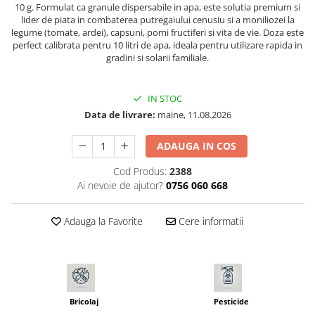
10 g. Formulat ca granule dispersabile in apa, este solutia premium si
Seminte morcovi
lider de piata in combaterea putregaiului cenusiu si a moniliozei la
Seminte pastarnac
legume (tomate, ardei), capsuni, pomi fructiferi si vita de vie. Doza este
perfect calibrata pentru 10 litri de apa, ideala pentru utilizare rapida in
Seminte plante aromatice
gradini si solarii familiale.
Seminte ridichi
Seminte rosii
IN STOC
Seminte salata
Data de livrare:
maine, 11.08.2026
Seminte sfecla
Seminte telina
ADAUGA IN COS
Seminte varza
Cod Produs:
2388
Seminte Vinete
Ai nevoie de ajutor?
0756 060 668
Seminte zucchini
Verdeturi
Adauga la Favorite
Cere informatii
Seminte Legume Profesionale
Seminte pentru germinare
Seminte trifoi
Pesticide
Bricolaj
Pesticide