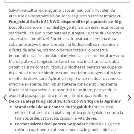
Accesorii gard electric
Salvati-va culturile de legume, capsuni sau pomi fructiferi de
Accesorii irigat
atacurile devastatoare ale bolilor si asigurati o recolta intacta cu
Araci/ Suporti plante
Fungicidul Switch 62,5 WG, disponibil in plic practic de 10 g
.
Dezvoltat de liderul mondial Syngenta, Switch este recunoscut ca
Candele / Rezerve / Lumanari
standardul de aur in combaterea putregaiului cenusiu (
Botrytis
cinerea
) si a moniliozei. Formula sa inovatoare combina doua
Carabine/ carlige
substante active unice (ciprodinil si fludioxonil) cu mecanisme
Diverse casa si gradina
diferite de actiune, oferind o bariera totala si o protectie
imbatabila, atat la suprafata plantelor, cat si in interiorul acestora.
Diverse depozitare
Marea putere a fungicidului Switch consta in actiunea sa dubla:
sistemica si de contact. Produsul blocheaza penetrarea ciupercii
Echipament protectie gradina
in planta si opreste biosinteza aminoacizilor patogenului in faze
Fir/Ata de legat
diferite de dezvoltare. Aplicat la timp, Switch nu doar ca vindeca
infectiile existente, dar imbunatateste considerabil rezistenta
Foarfeci
fructelor si legumelor la transport si depozitare, pastrandu-le
aspectul proaspat pentru mai mult timp dupa recoltare.
Furtun / banda / tub
De ce sa alegi Fungicidul Switch 62,5 WG 10g de la Agrinin?
Motofierastrau / Drujba
Standardul de Aur contra Putregaiului:
Este cel mai
eficient tratament din piata impotriva putregaiului cenusiu la
Pila motofierastrau / drujba
tomate, ardei, castraveti, capsuni si vita de vie.
Plantator
Format Micro ideal pentru Gospodari:
Plicul de 10 g este
calibrat exact pentru utilizare imediata in gradini mici sau
Plasa de umbrire