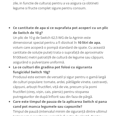
Chei fixe
zile, in functie de cultura) pentru a va asigura ca obtineti
legume si fructe complet sigure pentru consum.
Cleste
Colier / Faseta
Consumabile motofierastrau
Ce cantitate de apa si ce suprafata pot acoperi cu un plic
drujba
de Switch de 10 g?
Un plic de 10 g de Switch 62,5 WG de la Agrinin este
Demarouri drujba
dimensionat special pentru a fi dizolvat în
10 litri de apa
,
Discuri debitare
volum care acoperă o pompă standard de spate. Cu această
cantitate de soluție puteți trata o suprafață de aproximativ
Discuri motocoasa
$100text{ metri patrati}$ de cultură de legume sau căpșuni,
Diverse
asigurând o pulverizare uniformă.
La ce culturi din gradina pot folosi cu siguranta
Feronerie si accesorii
fungicidul Switch 10g?
Produsul este extrem de versatil și sigur pentru o gamă largă
Fierastraie manuale
de culturi populare: tomate, ardei, pătlăgele vinete, castraveți,
Fire motocoasa
căpșuni, arbuști fructiferi, viță de vie, precum și la pomi
fructiferi (cireș, vișin, cais, piersic) pentru stoparea
Flexuri si Polizoare
putregaiurilor de după înflorit sau din faza de pârgă.
Care este timpul de pauza de la aplicarea Switch si pana
Gresor / Decalimetru
cand pot manca legumele sau capsunile?
Hranitoare/ Adapatoare
Timpul de pauză (intervalul minim de siguranță dintre ultimul