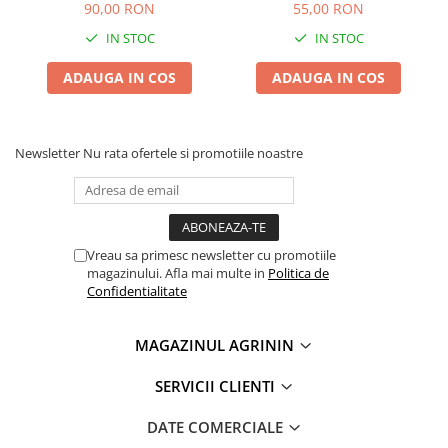
Fainarii si Alternariozei
contra Rapanului
90,00 RON
55,00 RON
IN STOC
IN STOC
ADAUGA IN COS
ADAUGA IN COS
Newsletter
Nu rata ofertele si promotiile noastre
Vreau sa primesc newsletter cu promotiile
magazinului. Afla mai multe in
Politica de
Confidentialitate
MAGAZINUL AGRININ
SERVICII CLIENTI
DATE COMERCIALE