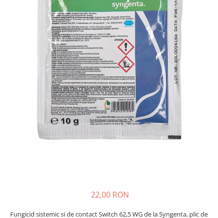
Diverse
Seminte legume
Pepene
Plante medicinale
Seminte ardei
Seminte broccoli
Seminte castraveti
Seminte ceapa
Seminte conopida
Seminte de Gulii
Seminte de Leustean
Seminte de Patrunjel
Seminte de praz
Seminte dovleac decorativ
Seminte dovlecel / dovleac
22,00 RON
Seminte fasole
Fungicid sistemic si de contact Switch 62,5 WG de la Syngenta, plic de
Seminte mazare