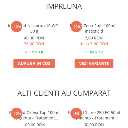
IMPREUNA
Truse /set scule
Produse Zootehnie
Insecticid Nissorun 10 WP -
Karate Zeon 2ml, 100ml -
-10%
-29%
50 g
insecticid
40,00 RON
7,00 RON
36,00 RON
de la 5,00 RON
IN STOC
IN STOC
ADAUGA IN COS
VEZI VARIANTE
ALTI CLIENTI AU CUMPARAT
Fungicid Ortiva Top 100ml
Fungicid Score 250 EC 50ml
-10%
-8%
Syngenta - Tratament
Syngenta - Tratament
Sistemic contra Manei,
Sistemic Curativ si Preventiv
100,00 RON
60,00 RON