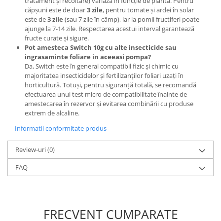
tratament și recoltare) variază în funcție de plantă. Pentru
Lama motofierastrau / drujba
căpșuni este de doar
3 zile
, pentru tomate și ardei în solar
este de
3 zile
(sau 7 zile în câmp), iar la pomii fructiferi poate
Lant motofierastrau / drujba
ajunge la 7-14 zile. Respectarea acestui interval garantează
Lubrifianti
fructe curate și sigure.
Pot amesteca Switch 10g cu alte insecticide sau
Masca de sudura & accesori
ingrasaminte foliare in aceeasi pompa?
Motocoasa
Da, Switch este în general compatibil fizic și chimic cu
majoritatea insecticidelor și fertilizanților foliari uzați în
Motocoasa si consumabile /
horticultură. Totuși, pentru siguranță totală, se recomandă
accesorii
efectuarea unui test micro de compatibilitate înainte de
amestecarea în rezervor și evitarea combinării cu produse
Patent
extrem de alcaline.
Rulete masurat
Informatii conformitate produs
Sape/ Cazmale/ Lopeti
Review-uri
(0)
Scule de mana
Scule electrice
FAQ
Set chei combinate
Surubelnite
FRECVENT CUMPARATE
Suruburi