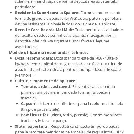
solarii, eliminand risipa de bani si depozitarea substantelor
periculoase.
Plase plante
Rezistenta Superioara la Spalare:
Formula moderna sub
Pompa de apa curata/murdara
forma de granule dispersabile (WG) adera puternic pe foliaj si
devine rezistenta la ploaie la doar doua ore de la aplicare.
Pompa de stropit
Recolte Care Rezista Mai Mult:
Tratamentul aplicat inainte
de recoltare reduce semnificativ aparitia mucegaiurilor in
Raticide
depozite, oferindu-va siguranta unor fructe si legume
Saci
aspectuoase.
Mod de utilizare si recomandari tehnice:
Spray si intretinere
Doza recomandata:
Doza standard este de $0.6 - 1.0text{
Vinificatie
kg/ha}$. Pentru plicul de 10 g, dizolvarea se face in
10 litri de
apa
, fiind cantitatea ideala pentru o pompa clasica de spate
Lichidare STOC
(vermorel).
Produse Bricolaj
Culturi si momente de aplicare:
Tomate, ardei, castraveti:
Preventiv sau la aparitia
Acumulatori si Incarcatoare
primelor simptome, in perioada formarii si coacerii
Baros / Ciocan / Topor
fructelor.
Capsuni:
In fazele de inflorire si pana la colorarea fructelor
Burghie
(timp de pauza: 3 zile).
Pomi fructiferi (cires, visin, piersic):
Contra moniliozei
Cantare
fructelor, in faza de parga.
Centuri/chingi
Sfatul expertului:
Respectati cu strictete timpul de pauza
pana la recoltare mentionat pe ambalaj (de regula intre 3 si 14