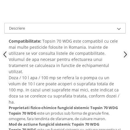
Adjuvant
BIO
Diverse
Erbicid
Descriere
Fungicid
Compatibilitate:
Topsin 70 WDG este compatibil cu cele
Insecticid
mai multe pesticide folosite in Romania. Inainte de
utilizare se vor consulta listele de compatibilitate.
Tratamente repaus vegetativ
Volumul de apa necesar pentru efectuarea unui
Ingrasaminte plante
tratament se calculeaza in functie de echipamentul
Ingrasaminte plante
utilizat.
Doza / 10 l apa / 100 mp se refera la o pompa cu un
Ingrasaminte plante - CUTIE / KG
volum de 10 l care poate acoperi o suprafata totala de
Ingrasaminte plante - ECOLOGICE
100 mp. In cazul unei suprafete mai mici, este indicat ca
doza sa se coreleze cu suprafata tratata, conform dozei /
Ingrasaminte plante - FLORI
ha.
Ingrasaminte plante - FLORI - GEL
Proprietati fizico-chimice
fungicid sistemic Topsin 70 WDG
Topsin 70 WDG
este un produs sub forma de granule fine,
Casa, Gradina
omogene, fara tendinta de sfaramare, de culoare maron.
Accesorii agricole
Mod de actiune
fungicid sistemic Topsin 70 WDG
Topsin 70 WDG
este un fungicid sistemic cu actiune preventiva si