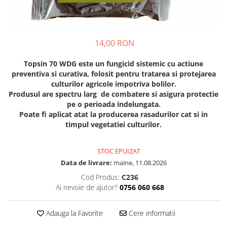
Diverse
Seminte legume
Pepene
14,00 RON
Plante medicinale
Topsin 70 WDG este un fungicid sistemic cu actiune
Seminte ardei
preventiva si curativa, folosit pentru tratarea si protejarea
Seminte broccoli
culturilor agricole impotriva bolilor.
Seminte castraveti
Produsul are spectru larg de combatere si asigura protectie
pe o perioada indelungata.
Seminte ceapa
Poate fi aplicat atat la producerea rasadurilor cat si in
Seminte conopida
timpul vegetatiei culturilor.
Seminte de Gulii
Seminte de Leustean
STOC EPUIZAT
Seminte de Patrunjel
Data de livrare:
maine, 11.08.2026
Seminte de praz
Cod Produs:
C236
Seminte dovleac decorativ
Ai nevoie de ajutor?
0756 060 668
Seminte dovlecel / dovleac
Seminte fasole
Adauga la Favorite
Cere informatii
Seminte mazare