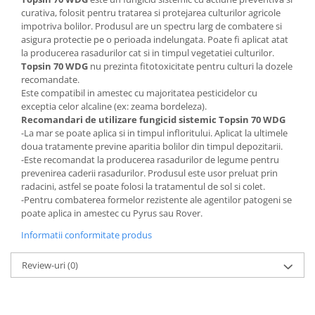
Accesorii gard electric
curativa, folosit pentru tratarea si protejarea culturilor agricole
impotriva bolilor. Produsul are un spectru larg de combatere si
Accesorii irigat
asigura protectie pe o perioada indelungata. Poate fi aplicat atat
Araci/ Suporti plante
la producerea rasadurilor cat si in timpul vegetatiei culturilor.
Topsin 70 WDG
nu prezinta fitotoxicitate pentru culturi la dozele
Candele / Rezerve / Lumanari
recomandate.
Este compatibil in amestec cu majoritatea pesticidelor cu
Carabine/ carlige
exceptia celor alcaline (ex: zeama bordeleza).
Diverse casa si gradina
Recomandari de utilizare
fungicid sistemic Topsin 70 WDG
-La mar se poate aplica si in timpul infloritului. Aplicat la ultimele
Diverse depozitare
doua tratamente previne aparitia bolilor din timpul depozitarii.
Echipament protectie gradina
-Este recomandat la producerea rasadurilor de legume pentru
prevenirea caderii rasadurilor. Produsul este usor preluat prin
Fir/Ata de legat
radacini, astfel se poate folosi la tratamentul de sol si colet.
-Pentru combaterea formelor rezistente ale agentilor patogeni se
Foarfeci
poate aplica in amestec cu Pyrus sau Rover.
Furtun / banda / tub
Informatii conformitate produs
Motofierastrau / Drujba
Review-uri
(0)
Pila motofierastrau / drujba
Plantator
Plasa de umbrire