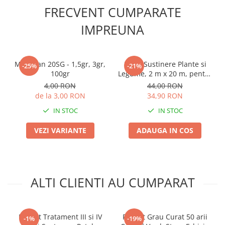
FRECVENT CUMPARATE
Plase plante
IMPREUNA
Pompa de apa curata/murdara
Pompa de stropit
Raticide
Mospilan 20SG - 1,5gr, 3gr,
Plasa Sustinere Plante si
-25%
-21%
100gr
Legume, 2 m x 20 m, pentru
Saci
Castraveti, Mazare si Fasole
4,00 RON
44,00 RON
Spray si intretinere
Urcatoare
de la 3,00 RON
34,90 RON
Vinificatie
IN STOC
IN STOC
Lichidare STOC
VEZI VARIANTE
ADAUGA IN COS
Produse Bricolaj
Acumulatori si Incarcatoare
Baros / Ciocan / Topor
ALTI CLIENTI AU CUMPARAT
Burghie
Cantare
Centuri/chingi
Pachet Tratament III si IV
Pachet Grau Curat 50 arii
-1%
-19%