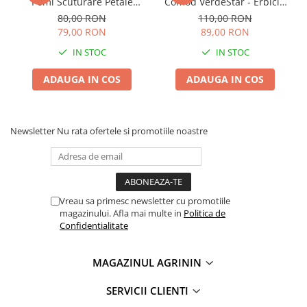
Pomi Scuturare Petale
Comod VerdeStar - Erbicid
Chei fixe
Solarex - Kit Profesional
Fungicid si Ingrasamant
80,00 RON
110,00 RON
Cleste
Complet pentru 100L Apa
Foliar pentru Suprafete Mici
79,00 RON
89,00 RON
Colier / Faseta
IN STOC
IN STOC
Consumabile motofierastrau
ADAUGA IN COS
ADAUGA IN COS
drujba
Demarouri drujba
Discuri debitare
Newsletter
Nu rata ofertele si promotiile noastre
Discuri motocoasa
Diverse
Feronerie si accesorii
Vreau sa primesc newsletter cu promotiile
Fierastraie manuale
magazinului. Afla mai multe in
Politica de
Confidentialitate
Fire motocoasa
Flexuri si Polizoare
MAGAZINUL AGRININ
Gresor / Decalimetru
SERVICII CLIENTI
Hranitoare/ Adapatoare