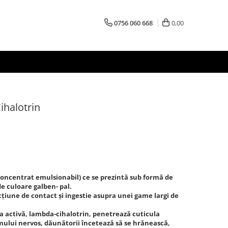
0756 060 668
0,00
ihalotrin
(concentrat emulsionabil) ce se prezintă sub formă de
e culoare galben- pal.
cţiune de contact şi ingestie asupra unei game largi de
a activă, lambda-cihalotrin, penetrează cuticula
mului nervos, dăunătorii încetează să se hrănească,