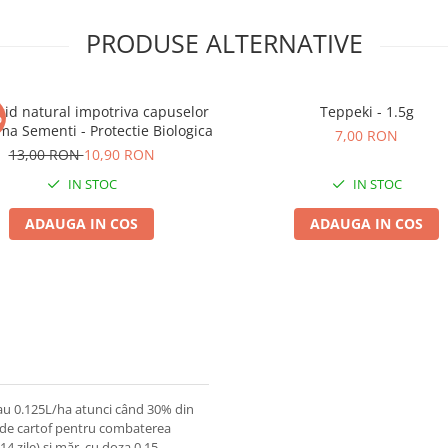
PRODUSE ALTERNATIVE
icid natural impotriva capuselor
Teppeki - 1.5g
%
ma Sementi - Protectie Biologica
7,00 RON
13,00 RON
10,90 RON
IN STOC
IN STOC
ADAUGA IN COS
ADAUGA IN COS
sau 0.125L/ha atunci când 30% din
ra de cartof pentru combaterea
4 zile) si măr, cu doza 0.15