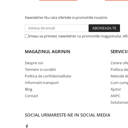
Plase plante
Pompa de apa curata/murdara
Newsletter
Nu rata ofertele si promotiile noastre
Pompa de stropit
Raticide
Vreau sa primesc newsletter cu promotiile magazinului. Af
Saci
MAGAZINUL AGRININ
SERVICII
Spray si intretinere
Vinificatie
Despre noi
Cerere ofe
Termeni si conditii
Politica de
Lichidare STOC
Politica de confidentialitate
Metode de
Produse Bricolaj
Informatii transport
Cum cum
Acumulatori si Incarcatoare
Blog
Ajutor
Baros / Ciocan / Topor
Contact
ANPC
Burghie
Solutionare
Cantare
SOCIAL
URMARESTE-NE IN SOCIAL MEDIA
Centuri/chingi