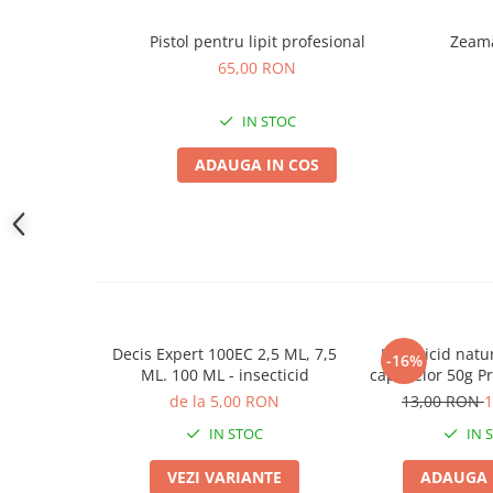
Accesorii gard electric
Pistol pentru lipit profesional
Zeamă
Accesorii irigat
65,00 RON
Araci/ Suporti plante
Candele / Rezerve / Lumanari
IN STOC
Carabine/ carlige
ADAUGA IN COS
Diverse casa si gradina
Diverse depozitare
Echipament protectie gradina
Fir/Ata de legat
Foarfeci
Furtun / banda / tub
Decis Expert 100EC 2,5 ML, 7,5
Insecticid natu
-16%
ML. 100 ML - insecticid
capuselor 50g P
Motofierastrau / Drujba
Protectie B
de la 5,00 RON
13,00 RON
1
Pila motofierastrau / drujba
IN STOC
IN 
Plantator
VEZI VARIANTE
ADAUGA 
Plasa de umbrire