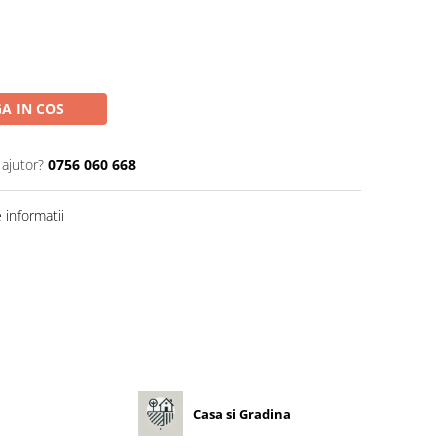
A IN COS
 ajutor?
0756 060 668
informatii
Casa si Gradina