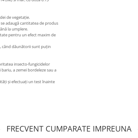
adei de vegetaţie.
, se adaugă cantitatea de produs
ână la umplere.
atate pentru un efect maxim de
ei, când dăunătorii sunt puţin
itatea insecto-fungicidelor
şi bariu, a zemei bordeleze sau a
ăţi şi efectuaţi un test înainte
FRECVENT CUMPARATE IMPREUNA