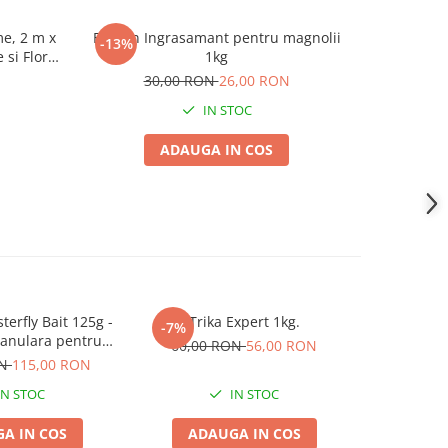
me, 2 m x
Biopon Ingrasamant pentru magnolii
De
-13%
-11%
 si Flori
1kg
2
30,00 RON
26,00 RON
IN STOC
ADAUGA IN COS
terfly Bait 125g -
Trika Expert 1kg.
Corocid 
-7%
-11%
anulara pentru
60,00 RON
56,00 RON
apida a Mustelor
ON
115,00 RON
9,00 R
IN STOC
IN STOC
A IN COS
ADAUGA IN COS
VE