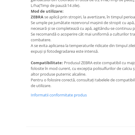
Adjuvant
L/ha(Timp de pauză:14 zile).
BIO
Mod de utilizare:
ZEBRA
se aplică prin stropiri, la avertizare, în timpul perio
Diverse
Se umple pe jumătate rezervorul maşinii de stropit cu apă
necesară şi se completează cu apă, agitându-se continuu p
Erbicid
Se recomandă o acoperire cât mai uniformă a culturilor tr
Fungicid
combatere.
A se evita aplicarea la temperaturile ridicate din timpul zil
Insecticid
expuşi şi fotodegradarea este intensă.
Tratamente repaus vegetativ
Compatibilitate:
Produsul ZEBRA este compatibil cu major
Ingrasaminte plante
folosite în mod curent, cu excepţia polisulfurilor de calciu 
Ingrasaminte plante
altor produse puternic alcaline.
Pentru o folosire corectă, consultaţi tabelele de compatibilit
Ingrasaminte plante - CUTIE / KG
de utilizare.
Ingrasaminte plante - ECOLOGICE
Informatii conformitate produs
Ingrasaminte plante - FLORI
Ingrasaminte plante - FLORI - GEL
Casa, Gradina
Accesorii agricole