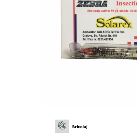
Diverse
Seminte legume
Pepene
Plante medicinale
Seminte ardei
Seminte broccoli
Seminte castraveti
Seminte ceapa
Seminte conopida
Seminte de Gulii
Seminte de Leustean
Seminte de Patrunjel
Seminte de praz
Seminte dovleac decorativ
Seminte dovlecel / dovleac
Bricolaj
Seminte fasole
Seminte mazare