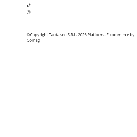
Chei fixe
Cleste
Colier / Faseta
Consumabile motofierastrau
©Copyright Tarda sen S.R.L. 2026
Platforma E-commerce by
drujba
Gomag
Demarouri drujba
Discuri debitare
Discuri motocoasa
Diverse
Feronerie si accesorii
Fierastraie manuale
Fire motocoasa
Flexuri si Polizoare
Gresor / Decalimetru
Hranitoare/ Adapatoare