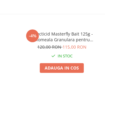
Insecticid Masterfly Bait 125g -
Tr
-4%
-7%
Momeala Granulara pentru
60,
Combaterea Rapida a Mustelor
120,00 RON
115,00 RON
IN STOC
ADAUGA IN COS
A