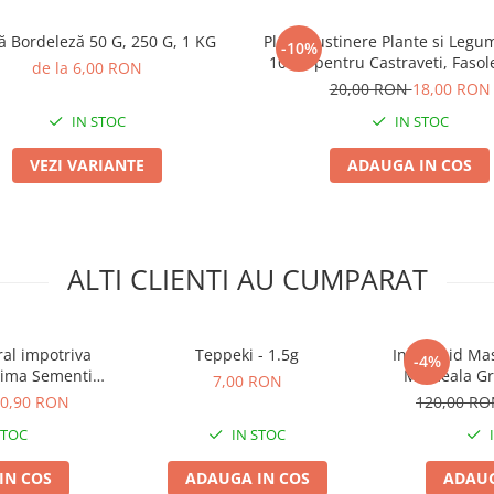
 Bordeleză 50 G, 250 G, 1 KG
Plasa Sustinere Plante si Legu
-10%
10 m, pentru Castraveti, Fasole
de la 6,00 RON
Urcatoare
20,00 RON
18,00 RON
IN STOC
IN STOC
VEZI VARIANTE
ADAUGA IN COS
ALTI CLIENTI AU CUMPARAT
ral impotriva
Teppeki - 1.5g
Insecticid Mas
-4%
rima Sementi -
Momeala Gr
7,00 RON
iologica
Combaterea R
0,90 RON
120,00 R
STOC
IN STOC
IN COS
ADAUGA IN COS
ADAUG