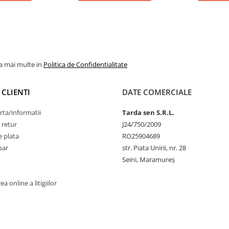
la mai multe in
Politica de Confidentialitate
 CLIENTI
DATE COMERCIALE
rta/informatii
Tarda sen S.R.L.
 retur
J24/750/2009
 plata
RO25904689
par
str. Piata Unirii, nr. 28
Seini, Maramureş
a online a litigiilor