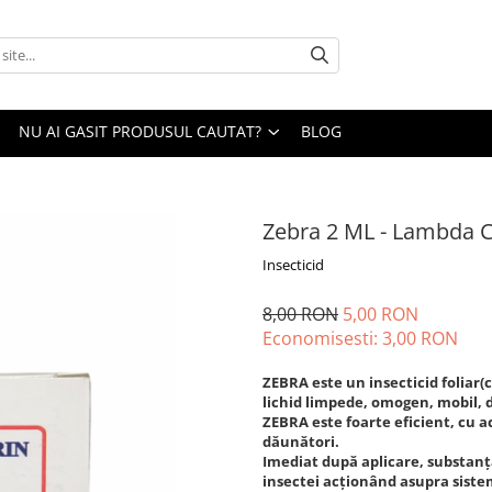
NU AI GASIT PRODUSUL CAUTAT?
BLOG
Zebra 2 ML - Lambda C
Insecticid
8,00 RON
5,00 RON
Economisesti:
3,00
RON
ZEBRA este un insecticid foliar
lichid limpede, omogen, mobil, d
ZEBRA este foarte eficient, cu a
dăunători.
Imediat după aplicare, substanţ
insectei acţionând asupra siste