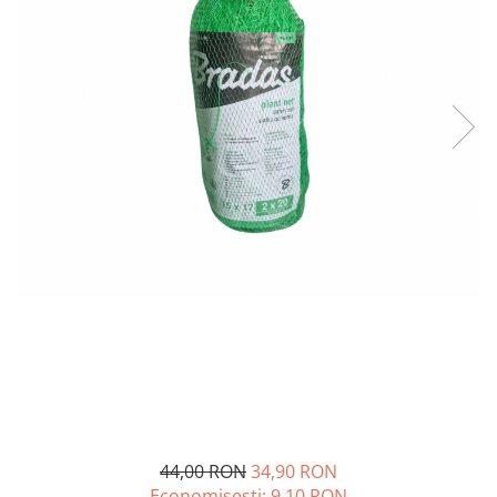
Diverse
Seminte legume
Pepene
Plante medicinale
Seminte ardei
Seminte broccoli
Seminte castraveti
Seminte ceapa
Seminte conopida
Seminte de Gulii
Seminte de Leustean
Seminte de Patrunjel
Seminte de praz
Seminte dovleac decorativ
Seminte dovlecel / dovleac
Seminte fasole
44,00 RON
34,90 RON
Seminte mazare
Economisesti:
9,10
RON