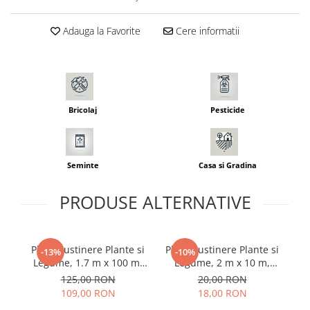
Adjuvant
BIO
Adauga la Favorite
Cere informatii
Diverse
Erbicid
Fungicid
Insecticid
Bricolaj
Pesticide
Tratamente repaus vegetativ
Ingrasaminte plante
Seminte
Casa si Gradina
Ingrasaminte plante
Ingrasaminte plante - CUTIE / KG
PRODUSE ALTERNATIVE
Ingrasaminte plante - ECOLOGICE
Ingrasaminte plante - FLORI
Plasa Sustinere Plante si
Plasa Sustinere Plante si
Pl
-13%
-10%
Ingrasaminte plante - FLORI - GEL
Legume, 1.7 m x 100 m,
Legume, 2 m x 10 m,
Profesionala, pentru
pentru Castraveti, Fasole
Casa, Gradina
125,00 RON
20,00 RON
Castraveti si Fasole
si Flori Urcatoare
Pl
109,00 RON
18,00 RON
Accesorii agricole