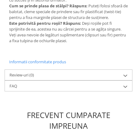
cu succes și în sezonul următor.
Chei fixe
Cum se prinde plasa de stâlpi?
Răspuns:
Puteți folosi sfoară de
Cleste
balotat, cleme speciale de prindere sau fir plastificat (twist-tie)
pentru a fixa marginile plasei de structura de susținere.
Colier / Faseta
Este potrivită pentru roșii?
Răspuns:
Deși roșiile pot fi
sprijinite de ea, acestea nu au cârcei pentru a se agăța singure.
Consumabile motofierastrau
Veți avea nevoie de legături suplimentare (clipsuri sau fir) pentru
drujba
a fixa tulpina de ochiurile plasei.
Demarouri drujba
Discuri debitare
Informatii conformitate produs
Discuri motocoasa
Diverse
Review-uri
(0)
Feronerie si accesorii
FAQ
Fierastraie manuale
Fire motocoasa
Flexuri si Polizoare
FRECVENT CUMPARATE
Gresor / Decalimetru
IMPREUNA
Hranitoare/ Adapatoare