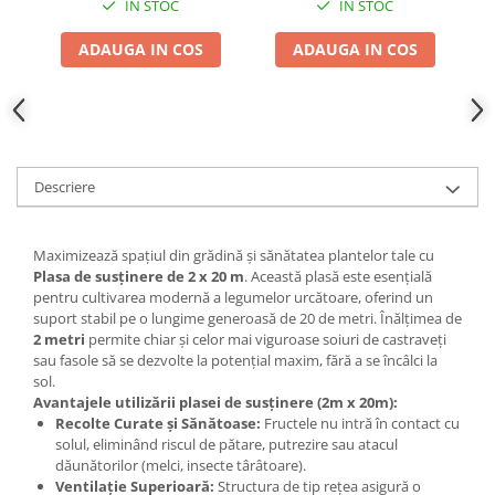
IN STOC
IN STOC
Accesorii gard electric
Accesorii irigat
ADAUGA IN COS
ADAUGA IN COS
Araci/ Suporti plante
Candele / Rezerve / Lumanari
Carabine/ carlige
Diverse casa si gradina
Descriere
Diverse depozitare
Echipament protectie gradina
Maximizează spațiul din grădină și sănătatea plantelor tale cu
Plasa de susținere de 2 x 20 m
. Această plasă este esențială
Fir/Ata de legat
pentru cultivarea modernă a legumelor urcătoare, oferind un
suport stabil pe o lungime generoasă de 20 de metri. Înălțimea de
Foarfeci
2 metri
permite chiar și celor mai viguroase soiuri de castraveți
Furtun / banda / tub
sau fasole să se dezvolte la potențial maxim, fără a se încâlci la
sol.
Motofierastrau / Drujba
Avantajele utilizării plasei de susținere (2m x 20m):
Pila motofierastrau / drujba
Recolte Curate și Sănătoase:
Fructele nu intră în contact cu
solul, eliminând riscul de pătare, putrezire sau atacul
Plantator
dăunătorilor (melci, insecte târâtoare).
Ventilație Superioară:
Structura de tip rețea asigură o
Plasa de umbrire