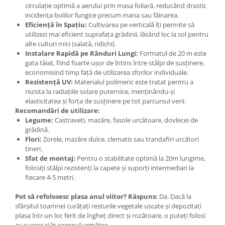
circulație optimă a aerului prin masa foliară, reducând drastic
Plase plante
incidența bolilor fungice precum mana sau făinarea.
Eficiență în Spațiu:
Cultivarea pe verticală îți permite să
Pompa de apa curata/murdara
utilizezi mai eficient suprafața grădinii, lăsând loc la sol pentru
alte culturi mici (salată, ridichi).
Pompa de stropit
Instalare Rapidă pe Rânduri Lungi:
Formatul de 20 m este
Raticide
gata tăiat, fiind foarte ușor de întins între stâlpi de susținere,
economisind timp față de utilizarea sforilor individuale.
Saci
Rezistență UV:
Materialul polimeric este tratat pentru a
Spray si intretinere
rezista la radiațiile solare puternice, menținându-și
elasticitatea și forța de susținere pe tot parcursul verii.
Vinificatie
Recomandări de utilizare:
Legume:
Castraveți, mazăre, fasole urcătoare, dovlecei de
Lichidare STOC
grădină.
Produse Bricolaj
Flori:
Zorele, mazăre dulce, clematis sau trandafiri urcători
Acumulatori si Incarcatoare
tineri.
Sfat de montaj:
Pentru o stabilitate optimă la 20m lungime,
Baros / Ciocan / Topor
folosiți stâlpi rezistenți la capete și suporți intermediari la
fiecare 4-5 metri.
Burghie
Cantare
Pot să refolosesc plasa anul viitor?
Răspuns:
Da. Dacă la
sfârșitul toamnei curățați resturile vegetale uscate și depozitați
Centuri/chingi
plasa într-un loc ferit de îngheț direct și rozătoare, o puteți folosi