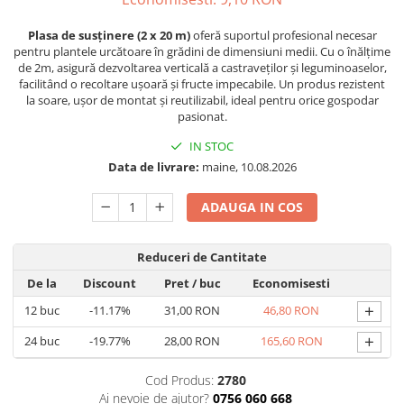
Seminte morcovi
Plasa de susținere (2 x 20 m)
oferă suportul profesional necesar
Seminte pastarnac
pentru plantele urcătoare în grădini de dimensiuni medii. Cu o înălțime
Seminte plante aromatice
de 2m, asigură dezvoltarea verticală a castraveților și leguminoaselor,
facilitând o recoltare ușoară și fructe impecabile. Un produs rezistent
Seminte ridichi
la soare, ușor de montat și reutilizabil, ideal pentru orice gospodar
Seminte rosii
pasionat.
Seminte salata
IN STOC
Seminte sfecla
Data de livrare:
maine, 10.08.2026
Seminte telina
Seminte varza
ADAUGA IN COS
Seminte Vinete
Seminte zucchini
Reduceri de Cantitate
Verdeturi
De la
Discount
Pret
/ buc
Economisesti
Seminte Legume Profesionale
+
12
buc
-11.17%
31,00 RON
46,80 RON
Seminte pentru germinare
+
24
buc
-19.77%
28,00 RON
165,60 RON
Seminte trifoi
Cod Produs:
2780
Pesticide
Ai nevoie de ajutor?
0756 060 668