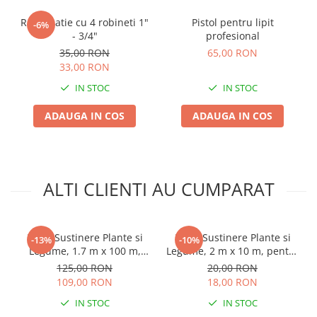
Lama motofierastrau / drujba
Ramificatie cu 4 robineti 1"
Pistol pentru lipit
-6%
Lant motofierastrau / drujba
- 3/4"
profesional
Lubrifianti
35,00 RON
65,00 RON
33,00 RON
Masca de sudura & accesori
IN STOC
IN STOC
Motocoasa
ADAUGA IN COS
ADAUGA IN COS
Motocoasa si consumabile /
accesorii
Patent
Rulete masurat
ALTI CLIENTI AU CUMPARAT
Sape/ Cazmale/ Lopeti
Scule de mana
Plasa Sustinere Plante si
Plasa Sustinere Plante si
Scule electrice
-13%
-10%
Legume, 1.7 m x 100 m,
Legume, 2 m x 10 m, pentru
Set chei combinate
Profesionala, pentru
Castraveti, Fasole si Flori
125,00 RON
20,00 RON
Castraveti si Fasole
Urcatoare
109,00 RON
18,00 RON
Surubelnite
IN STOC
IN STOC
Suruburi