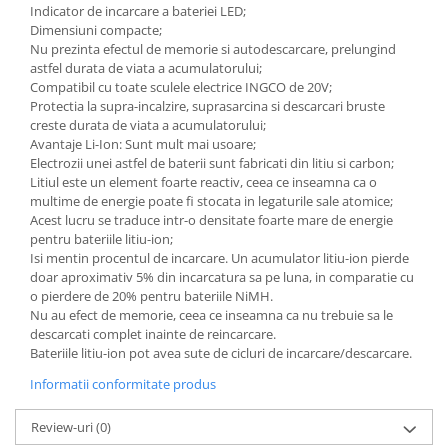
Indicator de incarcare a bateriei LED;
Dimensiuni compacte;
Nu prezinta efectul de memorie si autodescarcare, prelungind
astfel durata de viata a acumulatorului;
Compatibil cu toate sculele electrice INGCO de 20V;
Protectia la supra-incalzire, suprasarcina si descarcari bruste
creste durata de viata a acumulatorului;
Avantaje Li-Ion: Sunt mult mai usoare;
Electrozii unei astfel de baterii sunt fabricati din litiu si carbon;
Litiul este un element foarte reactiv, ceea ce inseamna ca o
multime de energie poate fi stocata in legaturile sale atomice;
Acest lucru se traduce intr-o densitate foarte mare de energie
pentru bateriile litiu-ion;
Isi mentin procentul de incarcare. Un acumulator litiu-ion pierde
doar aproximativ 5% din incarcatura sa pe luna, in comparatie cu
o pierdere de 20% pentru bateriile NiMH.
Nu au efect de memorie, ceea ce inseamna ca nu trebuie sa le
descarcati complet inainte de reincarcare.
​​​​​​​Bateriile litiu-ion pot avea sute de cicluri de incarcare/descarcare.
Informatii conformitate produs
Review-uri
(0)