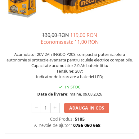
Discuri motocoasa
Seminte legume
Motofierastrau / Drujba
Diverse
Pepene
Pila motofierastrau / drujba
Plante medicinale
Feronerie si accesorii
Plantator
Seminte ardei
Fierastraie manuale
130,00 RON
119,00 RON
Plasa de umbrire
Seminte broccoli
Economisesti:
11,00
RON
Fire motocoasa
Plase plante
Seminte castraveti
Flexuri si Polizoare
Seminte ceapa
Acumulator 20V 2Ah INGCO P20S, compact si puternic, ofera
Pompa de apa curata/murdara
autonomie si protectie avansata pentru sculele electrice compatibile.
Gresor / Decalimetru
Seminte conopida
Pompa de stropit
Capacitate acumulator 2,0 Ah baterie litiu;
Seminte de Gulii
Hranitoare/ Adapatoare
Tensiune: 20V;
Raticide
Indicator de incarcare a bateriei LED;
Seminte de Leustean
Lama motofierastrau / drujba
Saci
Seminte de Patrunjel
IN STOC
Lant motofierastrau / drujba
Spray si intretinere
Seminte de praz
Data de livrare:
maine, 09.08.2026
Lubrifianti
Seminte dovleac decorativ
Vinificatie
ADAUGA IN COS
Masca de sudura & accesori
Seminte dovlecel / dovleac
Seminte fasole
Motocoasa
Cod Produs:
5185
Ai nevoie de ajutor?
0756 060 668
Seminte mazare
Motocoasa si consumabile /
Seminte morcovi
accesorii