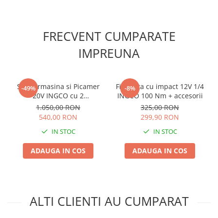
FRECVENT CUMPARATE
IMPREUNA
Set Bormasina si Picamer
Filetanta cu impact 12V 1/4
-49%
-8%
20V INGCO cu 2
INGCO 100 Nm + accesorii
acumulatori si geanta
1.050,00 RON
325,00 RON
540,00 RON
299,90 RON
IN STOC
IN STOC
ADAUGA IN COS
ADAUGA IN COS
ALTI CLIENTI AU CUMPARAT