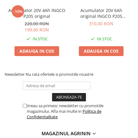
Acumulator 20V 4Ah INGCO
Acumulator 20V 6Ah
-10%
P20S original
original INGCO P20S
original
220,00 RON
310,00 RON
199,00 RON
IN STOC
IN STOC
ADAUGA IN COS
ADAUGA IN COS
Newsletter
Nu rata ofertele si promotiile noastre
Vreau sa primesc newsletter cu promotiile
magazinului. Afla mai multe in
Politica de
Confidentialitate
MAGAZINUL AGRININ