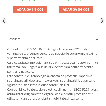
Adjuvant
BIO
ADAUGA IN COS
ADAUGA IN COS
Diverse
Erbicid
Fungicid
Insecticid
Descriere
Tratamente repaus vegetativ
Acumulatorul 20V 6Ah INGCO original din gama P20S este
Ingrasaminte plante
varianta de top pentru cei care au nevoie de autonomie maxima
si performanta de durata.
Ingrasaminte plante
Cu o capacitate impresionanta de 6Ah, acest acumulator permite
Ingrasaminte plante - CUTIE / KG
utilizarea indelungata a sculelor electrice fara pauze frecvente
pentru reincarcare.
Ingrasaminte plante - ECOLOGICE
Este construit cu tehnologie avansata de protectie impotriva
Ingrasaminte plante - FLORI
supraincarcarii, descarcarii excesive si supraincalzirii, garantand
siguranta si fiabilitate in orice conditii de lucru.
Ingrasaminte plante - FLORI - GEL
Compatibil cu toate sculele electrice din gama INGCO P20S, acest
acumulator original este alegerea ideala pentru profesionisti si
Casa, Gradina
utilizatori care doresc eficienta, mobilitate si rezistenta.
Accesorii agricole