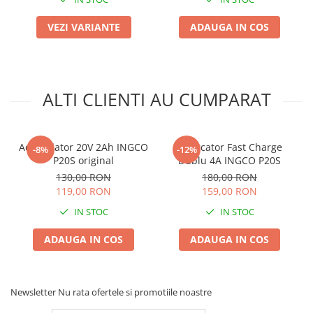
Plase plante
VEZI VARIANTE
ADAUGA IN COS
Pompa de apa curata/murdara
Pompa de stropit
Raticide
ALTI CLIENTI AU CUMPARAT
Saci
Spray si intretinere
Acumulator 20V 2Ah INGCO
Incarcator Fast Charge
Vinificatie
-8%
-12%
P20S original
Dublu 4A INGCO P20S
Lichidare STOC
130,00 RON
180,00 RON
Produse Bricolaj
119,00 RON
159,00 RON
Acumulatori si Incarcatoare
IN STOC
IN STOC
Baros / Ciocan / Topor
ADAUGA IN COS
ADAUGA IN COS
Burghie
Cantare
Newsletter
Nu rata ofertele si promotiile noastre
Centuri/chingi