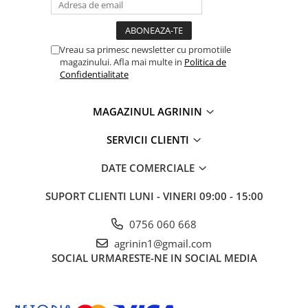
Chei fixe
Cleste
Colier / Faseta
Vreau sa primesc newsletter cu promotiile
magazinului. Afla mai multe in
Politica de
Consumabile motofierastrau
Confidentialitate
drujba
Demarouri drujba
MAGAZINUL AGRININ
Discuri debitare
SERVICII CLIENTI
Discuri motocoasa
Diverse
DATE COMERCIALE
Feronerie si accesorii
SUPORT CLIENTI
LUNI - VINERI 09:00 - 15:00
Fierastraie manuale
0756 060 668
Fire motocoasa
agrinin1@gmail.com
Flexuri si Polizoare
SOCIAL
URMARESTE-NE IN SOCIAL MEDIA
Gresor / Decalimetru
Hranitoare/ Adapatoare