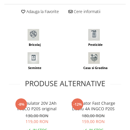
Seminte morcovi
Adauga la Favorite
Cere informatii
Seminte pastarnac
Seminte plante aromatice
Seminte ridichi
Seminte rosii
Seminte salata
Bricolaj
Pesticide
Seminte sfecla
Seminte telina
Seminte varza
Seminte
Casa si Gradina
Seminte Vinete
PRODUSE ALTERNATIVE
Seminte zucchini
Verdeturi
Seminte Legume Profesionale
Acumulator 20V 2Ah
Incarcator Fast Charge
-8%
-12%
Seminte pentru germinare
INGCO P20S original
Dublu 4A INGCO P20S
Seminte trifoi
130,00 RON
180,00 RON
119,00 RON
159,00 RON
Pesticide
IN STOC
IN STOC