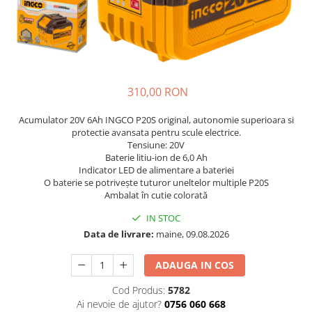
Diverse
Seminte legume
Pepene
Plante medicinale
310,00 RON
Seminte ardei
Seminte broccoli
Acumulator 20V 6Ah INGCO P20S original, autonomie superioara si
Seminte castraveti
protectie avansata pentru scule electrice.
Tensiune: 20V
Seminte ceapa
Baterie litiu-ion de 6,0 Ah
Seminte conopida
Indicator LED de alimentare a bateriei
Seminte de Gulii
O baterie se potrivește tuturor uneltelor multiple P20S
​​​​​​​Ambalat în cutie colorată
Seminte de Leustean
Seminte de Patrunjel
IN STOC
Data de livrare:
maine, 09.08.2026
Seminte de praz
Seminte dovleac decorativ
ADAUGA IN COS
Seminte dovlecel / dovleac
Cod Produs:
5782
Seminte fasole
Ai nevoie de ajutor?
0756 060 668
Seminte mazare