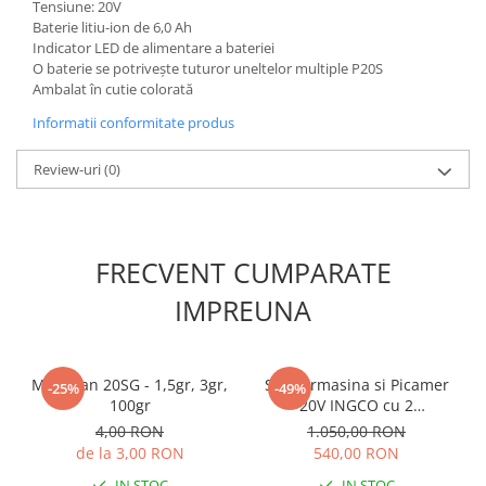
Tensiune: 20V
Accesorii gard electric
Baterie litiu-ion de 6,0 Ah
Accesorii irigat
Indicator LED de alimentare a bateriei
O baterie se potrivește tuturor uneltelor multiple P20S
Araci/ Suporti plante
Ambalat în cutie colorată
Candele / Rezerve / Lumanari
Informatii conformitate produs
Carabine/ carlige
Review-uri
(0)
Diverse casa si gradina
Diverse depozitare
Echipament protectie gradina
FRECVENT CUMPARATE
Fir/Ata de legat
IMPREUNA
Foarfeci
Furtun / banda / tub
Motofierastrau / Drujba
Mospilan 20SG - 1,5gr, 3gr,
Set Bormasina si Picamer
-25%
-49%
100gr
20V INGCO cu 2
Pila motofierastrau / drujba
acumulatori si geanta
4,00 RON
1.050,00 RON
Plantator
de la 3,00 RON
540,00 RON
Plasa de umbrire
IN STOC
IN STOC