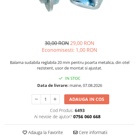
Diverse
Seminte legume
Pepene
Plante medicinale
Seminte ardei
30,00 RON
29,00 RON
Seminte broccoli
Economisesti:
1,00
RON
Seminte castraveti
Balama sudabila reglabila 20 mm pentru poarta metalica, din otel
Seminte ceapa
rezistent, usor de montat si ajustat.
Seminte conopida
IN STOC
Seminte de Gulii
Data de livrare:
maine, 07.08.2026
Seminte de Leustean
Seminte de Patrunjel
ADAUGA IN COS
Seminte de praz
Cod Produs:
6493
Seminte dovleac decorativ
Ai nevoie de ajutor?
0756 060 668
Seminte dovlecel / dovleac
Seminte fasole
Adauga la Favorite
Cere informatii
Seminte mazare