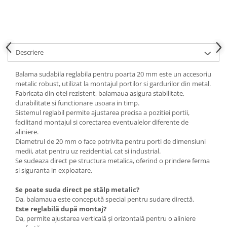
Adjuvant
BIO
Diverse
Erbicid
Descriere
Fungicid
Balama sudabila reglabila pentru poarta 20 mm este un accesoriu
Insecticid
metalic robust, utilizat la montajul portilor si gardurilor din metal.
Fabricata din otel rezistent, balamaua asigura stabilitate,
Tratamente repaus vegetativ
durabilitate si functionare usoara in timp.
Ingrasaminte plante
Sistemul reglabil permite ajustarea precisa a pozitiei portii,
facilitand montajul si corectarea eventualelor diferente de
Ingrasaminte plante
aliniere.
Ingrasaminte plante - CUTIE / KG
Diametrul de 20 mm o face potrivita pentru porti de dimensiuni
medii, atat pentru uz rezidential, cat si industrial.
Ingrasaminte plante - ECOLOGICE
Se sudeaza direct pe structura metalica, oferind o prindere ferma
si siguranta in exploatare.
Ingrasaminte plante - FLORI
Ingrasaminte plante - FLORI - GEL
Se poate suda direct pe stâlp metalic?
Da, balamaua este concepută special pentru sudare directă.
Casa, Gradina
Este reglabilă după montaj?
Accesorii agricole
Da, permite ajustarea verticală și orizontală pentru o aliniere