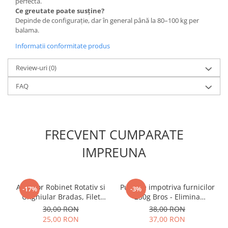
perfectă.
Accesorii gard electric
Ce greutate poate susține?
Depinde de configurație, dar în general până la 80–100 kg per
Accesorii irigat
balama.
Araci/ Suporti plante
Informatii conformitate produs
Candele / Rezerve / Lumanari
Review-uri
(0)
Carabine/ carlige
Diverse casa si gradina
FAQ
Diverse depozitare
Echipament protectie gradina
FRECVENT CUMPARATE
Fir/Ata de legat
Foarfeci
IMPREUNA
Furtun / banda / tub
Motofierastrau / Drujba
Adaptor Robinet Rotativ si
Pulbere impotriva furnicilor
-17%
-3%
Pila motofierastrau / drujba
Unghiular Bradas, Filet
250g Bros - Elimina
Interior 3/4 inch, Conector
Musuroiul in 24 de Ore
30,00 RON
38,00 RON
Plantator
Anti-Gatuire
25,00 RON
37,00 RON
Plasa de umbrire