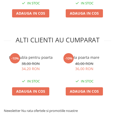
IN STOC
IN STOC
Plase plante
ADAUGA IN COS
ADAUGA IN COS
Pompa de apa curata/murdara
Pompa de stropit
Raticide
ALTI CLIENTI AU CUMPARAT
Saci
Spray si intretinere
Vinificatie
Rola dubla pentru poarta
Rola poarta mare
-10%
-10%
Lichidare STOC
38,00 RON
40,00 RON
34,20 RON
36,00 RON
Produse Bricolaj
Acumulatori si Incarcatoare
IN STOC
IN STOC
Baros / Ciocan / Topor
ADAUGA IN COS
ADAUGA IN COS
Burghie
Cantare
Centuri/chingi
Newsletter
Nu rata ofertele si promotiile noastre