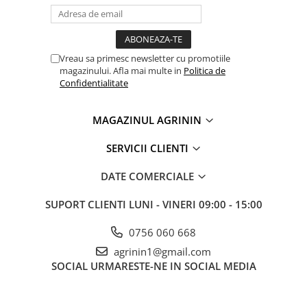
Chei fixe
Cleste
Colier / Faseta
Vreau sa primesc newsletter cu promotiile
Consumabile motofierastrau
magazinului. Afla mai multe in
Politica de
drujba
Confidentialitate
Demarouri drujba
MAGAZINUL AGRININ
Discuri debitare
Discuri motocoasa
SERVICII CLIENTI
Diverse
DATE COMERCIALE
Feronerie si accesorii
SUPORT CLIENTI
LUNI - VINERI 09:00 - 15:00
Fierastraie manuale
Fire motocoasa
0756 060 668
Flexuri si Polizoare
agrinin1@gmail.com
SOCIAL
URMARESTE-NE IN SOCIAL MEDIA
Gresor / Decalimetru
Hranitoare/ Adapatoare