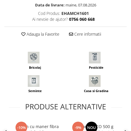
Seminte pastarnac
Patent
Data de livrare:
maine, 07.08.2026
Seminte plante aromatice
Cod Produs:
EHAMCH1601
Rulete masurat
Seminte ridichi
Ai nevoie de ajutor?
0756 060 668
Sape/ Cazmale/ Lopeti
Seminte rosii
Scule de mana
Seminte salata
Adauga la Favorite
Cere informatii
Seminte sfecla
Scule electrice
Seminte telina
Set chei combinate
Seminte varza
Surubelnite
Seminte Vinete
Bricolaj
Pesticide
Suruburi
Seminte zucchini
Truse /set scule
Verdeturi
Seminte Legume Profesionale
Seminte
Casa si Gradina
Seminte pentru germinare
PRODUSE ALTERNATIVE
Seminte trifoi
Ciocan cu maner fibra
Ciocan INGCO 500 g
-10%
-9%
NOU