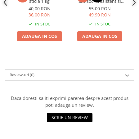
sticla 1 kg
antisoc – rezistent si
confortabil
40,00 RON
55,00 RON
36,00 RON
49,90 RON
IN STOC
IN STOC
ADAUGA IN COS
ADAUGA IN COS
Review-uri
(0)
Daca doresti sa iti exprimi parerea despre acest produs
poti adauga un review.
SCRIE UN REVIEW