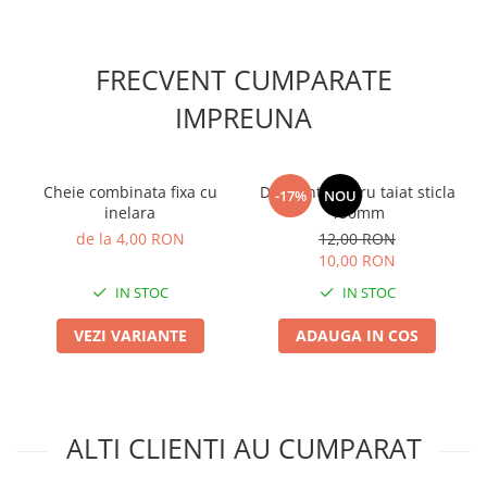
FRECVENT CUMPARATE
IMPREUNA
Cheie combinata fixa cu
Diamant pentru taiat sticla
-17%
NOU
inelara
130mm
de la 4,00 RON
12,00 RON
10,00 RON
IN STOC
IN STOC
VEZI VARIANTE
ADAUGA IN COS
ALTI CLIENTI AU CUMPARAT