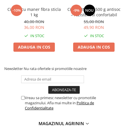
Ciocan cu maner fibra sticla
Ciocan INGCO 500 g antisoc
-10%
-9%
NOU
1 kg
– rezistent si confortabil
40,00 RON
55,00 RON
36,00 RON
49,90 RON
IN STOC
IN STOC
ADAUGA IN COS
ADAUGA IN COS
Newsletter
Nu rata ofertele si promotiile noastre
Vreau sa primesc newsletter cu promotiile
magazinului. Afla mai multe in
Politica de
Confidentialitate
MAGAZINUL AGRININ