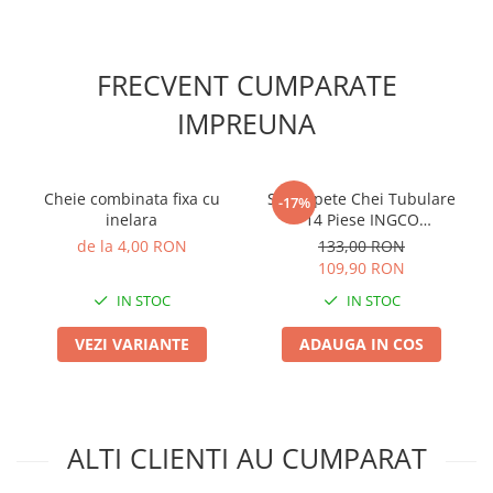
FRECVENT CUMPARATE
IMPREUNA
Cheie combinata fixa cu
Set Capete Chei Tubulare
-17%
inelara
14 Piese INGCO
HKISSD12141 - Prindere 1/2
de la 4,00 RON
133,00 RON
Inch
109,90 RON
IN STOC
IN STOC
VEZI VARIANTE
ADAUGA IN COS
ALTI CLIENTI AU CUMPARAT