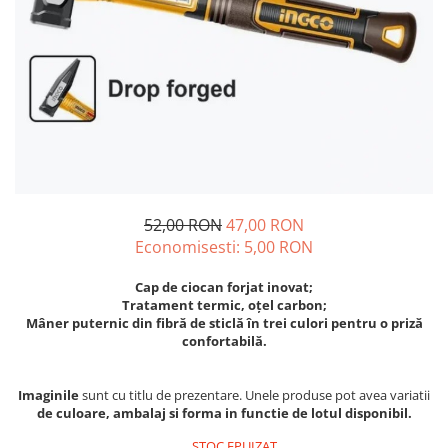
Discuri motocoasa
Seminte legume
Motofierastrau / Drujba
Diverse
Pepene
Pila motofierastrau / drujba
Plante medicinale
Feronerie si accesorii
Plantator
Seminte ardei
Fierastraie manuale
Plasa de umbrire
Seminte broccoli
Fire motocoasa
Plase plante
Seminte castraveti
Flexuri si Polizoare
Seminte ceapa
Pompa de apa curata/murdara
Gresor / Decalimetru
Seminte conopida
Pompa de stropit
52,00 RON
47,00 RON
Seminte de Gulii
Hranitoare/ Adapatoare
Raticide
Economisesti:
5,00
RON
Seminte de Leustean
Lama motofierastrau / drujba
Saci
Seminte de Patrunjel
Cap de ciocan forjat inovat;
Lant motofierastrau / drujba
Spray si intretinere
Seminte de praz
Tratament termic, oțel carbon;
Lubrifianti
Mâner puternic din fibră de sticlă în trei culori pentru o priză
Seminte dovleac decorativ
Vinificatie
confortabilă.
Masca de sudura & accesori
Seminte dovlecel / dovleac
Seminte fasole
Motocoasa
Imaginile
sunt cu titlu de prezentare. Unele produse pot avea variatii
Seminte mazare
Motocoasa si consumabile /
de culoare, ambalaj si forma in functie de lotul disponibil.
Seminte morcovi
accesorii
STOC EPUIZAT