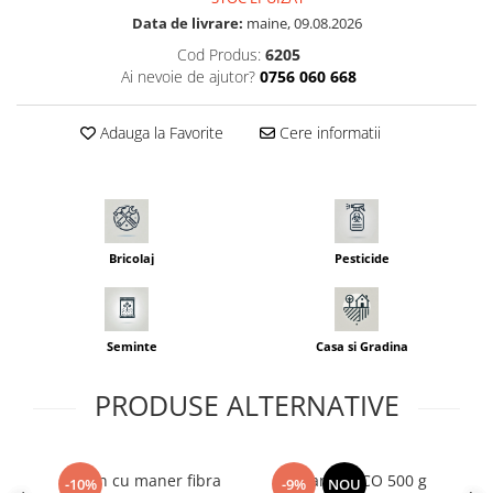
Seminte pastarnac
Patent
Data de livrare:
maine, 09.08.2026
Seminte plante aromatice
Rulete masurat
Cod Produs:
6205
Seminte ridichi
Ai nevoie de ajutor?
0756 060 668
Sape/ Cazmale/ Lopeti
Seminte rosii
Scule de mana
Seminte salata
Adauga la Favorite
Cere informatii
Seminte sfecla
Scule electrice
Seminte telina
Set chei combinate
Seminte varza
Surubelnite
Seminte Vinete
Suruburi
Bricolaj
Pesticide
Seminte zucchini
Truse /set scule
Verdeturi
Seminte Legume Profesionale
Seminte
Casa si Gradina
Seminte pentru germinare
Seminte trifoi
PRODUSE ALTERNATIVE
Ciocan cu maner fibra
Ciocan INGCO 500 g
-10%
-9%
NOU