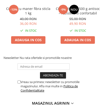
Ciocan cu maner fibra sticla
Ciocan INGCO 500 g antisoc
-10%
-9%
NOU
1 kg
– rezistent si confortabil
40,00 RON
55,00 RON
36,00 RON
49,90 RON
IN STOC
IN STOC
ADAUGA IN COS
ADAUGA IN COS
Newsletter
Nu rata ofertele si promotiile noastre
Vreau sa primesc newsletter cu promotiile
magazinului. Afla mai multe in
Politica de
Confidentialitate
MAGAZINUL AGRININ