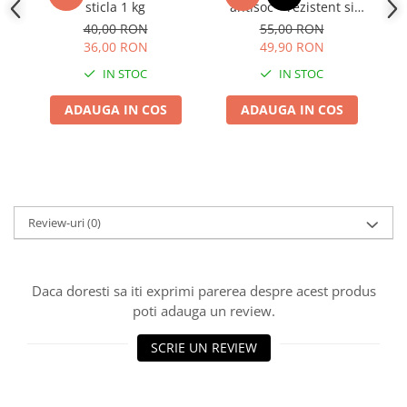
sticla 1 kg
antisoc – rezistent si
confortabil
40,00 RON
55,00 RON
36,00 RON
49,90 RON
IN STOC
IN STOC
ADAUGA IN COS
ADAUGA IN COS
Review-uri
(0)
Daca doresti sa iti exprimi parerea despre acest produs
poti adauga un review.
SCRIE UN REVIEW