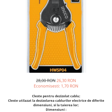
Diverse
Seminte legume
Pepene
Plante medicinale
Seminte ardei
Seminte broccoli
Seminte castraveti
Seminte ceapa
Seminte conopida
Seminte de Gulii
Seminte de Leustean
Seminte de Patrunjel
28,00 RON
26,30 RON
Seminte de praz
Economisesti:
1,70
RON
Seminte dovleac decorativ
Cleste pentru dezizolat cablu;
Seminte dovlecel / dovleac
Cleste utilazat la dezizolarea cablurilor electrice de diferite
Seminte fasole
dimensiuni, si la taierea lor;
Dimensiuni :
Seminte mazare