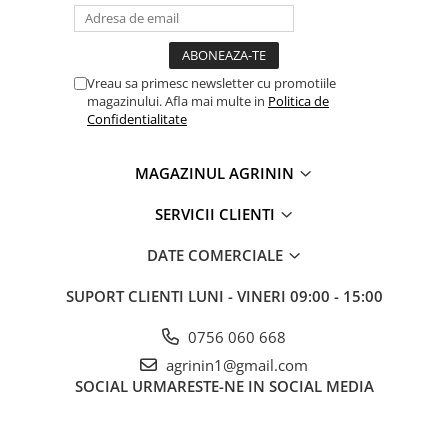
Chei fixe
Cleste
Colier / Faseta
Vreau sa primesc newsletter cu promotiile
Consumabile motofierastrau
magazinului. Afla mai multe in
Politica de
drujba
Confidentialitate
Demarouri drujba
MAGAZINUL AGRININ
Discuri debitare
Discuri motocoasa
SERVICII CLIENTI
Diverse
DATE COMERCIALE
Feronerie si accesorii
SUPORT CLIENTI
LUNI - VINERI 09:00 - 15:00
Fierastraie manuale
Fire motocoasa
0756 060 668
Flexuri si Polizoare
agrinin1@gmail.com
SOCIAL
URMARESTE-NE IN SOCIAL MEDIA
Gresor / Decalimetru
Hranitoare/ Adapatoare