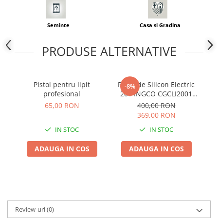
Adjuvant
BIO
Seminte
Casa si Gradina
Diverse
Erbicid
PRODUSE ALTERNATIVE
Fungicid
Insecticid
Pistol pentru lipit
Pistol de Silicon Electric
-8%
Tratamente repaus vegetativ
profesional
20V INGCO CGCLI2001
Solo - Fara Acumulator si
65,00 RON
400,00 RON
Ingrasaminte plante
Incarcator
369,00 RON
Ingrasaminte plante
IN STOC
IN STOC
Ingrasaminte plante - CUTIE / KG
ADAUGA IN COS
ADAUGA IN COS
Ingrasaminte plante - ECOLOGICE
Ingrasaminte plante - FLORI
Ingrasaminte plante - FLORI - GEL
Casa, Gradina
Accesorii agricole
Review-uri
(0)