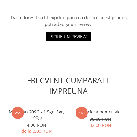
Accesorii gard electric
Accesorii irigat
Daca doresti sa iti exprimi parerea despre acest produs
Araci/ Suporti plante
poti adauga un review.
Candele / Rezerve / Lumanari
SCRIE UN REVIEW
Carabine/ carlige
Diverse casa si gradina
Diverse depozitare
Echipament protectie gradina
FRECVENT CUMPARATE
Fir/Ata de legat
Foarfeci
IMPREUNA
Furtun / banda / tub
Motofierastrau / Drujba
Mospilan 20SG - 1,5gr, 3gr,
Foarfeca pentru vie
-25%
-16%
Pila motofierastrau / drujba
100gr
38,00 RON
4,00 RON
32,00 RON
Plantator
de la 3,00 RON
Plasa de umbrire