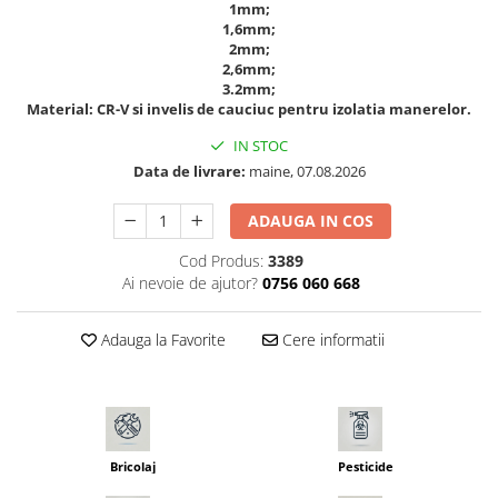
1mm;
Seminte morcovi
1,6mm;
2mm;
Seminte pastarnac
2,6mm;
Seminte plante aromatice
3.2mm;
Seminte ridichi
Material: CR-V si invelis de cauciuc pentru izolatia manerelor.
Seminte rosii
IN STOC
Seminte salata
Data de livrare:
maine, 07.08.2026
Seminte sfecla
ADAUGA IN COS
Seminte telina
Seminte varza
Cod Produs:
3389
Seminte Vinete
Ai nevoie de ajutor?
0756 060 668
Seminte zucchini
Adauga la Favorite
Cere informatii
Verdeturi
Seminte Legume Profesionale
Seminte pentru germinare
Seminte trifoi
Bricolaj
Pesticide
Pesticide