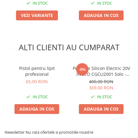
IN STOC
IN STOC
Plase plante
VEZI VARIANTE
ADAUGA IN COS
Pompa de apa curata/murdara
Pompa de stropit
Raticide
ALTI CLIENTI AU CUMPARAT
Saci
Spray si intretinere
Vinificatie
Pistol pentru lipit
Pistol de Silicon Electric 20V
-8%
profesional
INGCO CGCLI2001 Solo -
Lichidare STOC
Fara Acumulator si
65,00 RON
400,00 RON
Produse Bricolaj
Incarcator
369,00 RON
Acumulatori si Incarcatoare
IN STOC
IN STOC
Baros / Ciocan / Topor
ADAUGA IN COS
ADAUGA IN COS
Burghie
Cantare
Centuri/chingi
Newsletter
Nu rata ofertele si promotiile noastre