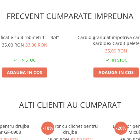
FRECVENT CUMPARATE IMPREUNA
icatie cu 4 robineti 1" - 3/4"
Carbid granulat impotriva cart
Karbidex Carbit pelete
35,00 RON
33,00 RON
35,00 RON
IN STOC
IN STOC
ADAUGA IN COS
ADAUGA IN COS
ALTI CLIENTI AU CUMPARAT
pentru drujba
Demaror cu clichet pentru
Demaror pen
-18%
-20%
ar GF-0908
drujba
Micul
7,99 RON
45,00 RON
37,00 RON
55,00 R