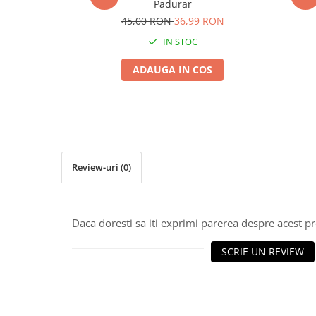
Padurar
Seminte morcovi
45,00 RON
36,99 RON
Seminte pastarnac
IN STOC
Seminte plante aromatice
Seminte ridichi
ADAUGA IN COS
Seminte rosii
Seminte salata
Seminte sfecla
Seminte telina
Seminte varza
Review-uri
(0)
Seminte Vinete
Seminte zucchini
Verdeturi
Daca doresti sa iti exprimi parerea despre acest 
Seminte Legume Profesionale
SCRIE UN REVIEW
Seminte pentru germinare
Seminte trifoi
Pesticide