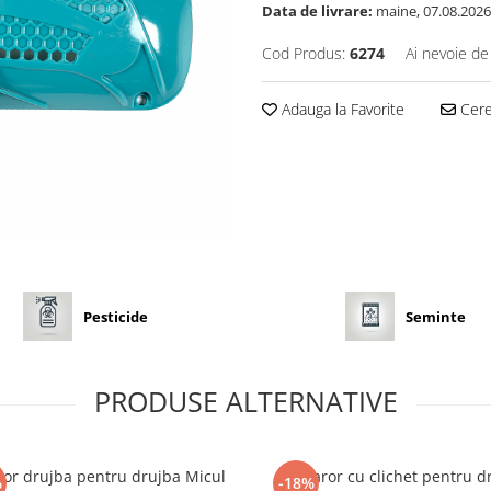
Data de livrare:
maine, 07.08.2026
Cod Produs:
6274
Ai nevoie de
Adauga la Favorite
Cere 
Pesticide
Seminte
PRODUSE ALTERNATIVE
or drujba pentru drujba Micul
Demaror cu clichet pentru d
%
-18%