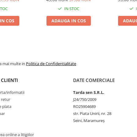
STOC
IN STOC
IN COS
ADAUGA IN COS
ADAUG
la mai multe in
Politica de Confidentialitate
 CLIENTI
DATE COMERCIALE
rta/informatii
Tarda sen S.R.L.
 retur
J24/750/2009
 plata
RO25904689
par
str. Piata Unirii, nr. 28
Seini, Maramureş
a online a litigiilor