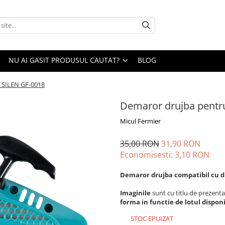
NU AI GASIT PRODUSUL CAUTAT?
BLOG
 SILEN GF-0018
Demaror drujba pentr
Micul Fermier
35,00 RON
31,90 RON
Economisesti:
3,10
RON
Demaror drujba compatibil cu dr
Imaginile
sunt cu titlu de prezenta
forma in functie de lotul disponi
STOC EPUIZAT