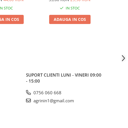
IN STOC
IN STOC
A IN COS
ADAUGA IN COS
ADA
SUPORT CLIENTI
LUNI - VINERI 09:00
- 15:00
0756 060 668
agrinin1@gmail.com