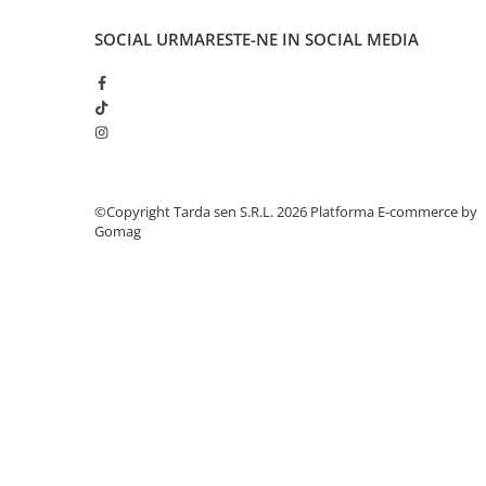
Plase plante
SOCIAL
URMARESTE-NE IN SOCIAL MEDIA
Pompa de apa curata/murdara
Pompa de stropit
Raticide
Saci
Spray si intretinere
©Copyright Tarda sen S.R.L. 2026
Platforma E-commerce by
Vinificatie
Gomag
Lichidare STOC
Produse Bricolaj
Acumulatori si Incarcatoare
Baros / Ciocan / Topor
Burghie
Cantare
Centuri/chingi