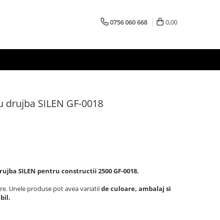
0756 060 668
0,00
u drujba SILEN GF-0018
ujba SILEN pentru constructii 2500 GF-0018.
re. Unele produse pot avea variatii
de culoare, ambalaj si
bil.