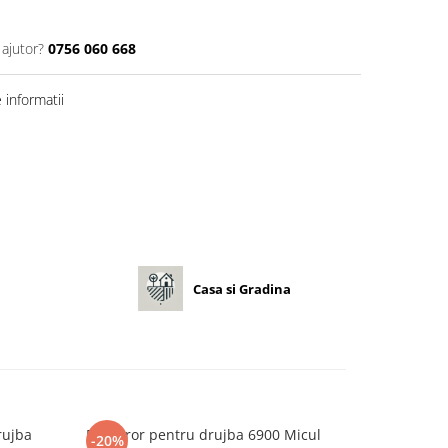
 ajutor?
0756 060 668
informatii
Casa si Gradina
rujba
Demaror pentru drujba 6900 Micul
Demaror dubl
-20%
-15%