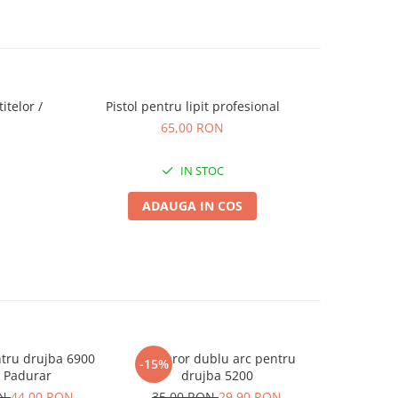
itelor /
Pistol pentru lipit profesional
Pistol de 
65,00 RON
IN STOC
ADAUGA IN COS
tru drujba 6900
Demaror dublu arc pentru
Demaror 4T
-15%
-17%
 Padurar
drujba 5200
18,00
ON
44,00 RON
35,00 RON
29,90 RON