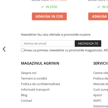
Accesorii gard electric
IN STOC
IN 
Accesorii irigat
ADAUGA IN COS
ADAUGA 
Araci/ Suporti plante
Candele / Rezerve / Lumanari
Carabine/ carlige
Newsletter
Nu rata ofertele si promotiile noastre
Diverse casa si gradina
Diverse depozitare
Vreau sa primesc newsletter cu promotiile magazinului. Af
Echipament protectie gradina
Fir/Ata de legat
MAGAZINUL AGRININ
SERVICII
Foarfeci
Despre noi
Cerere ofe
Furtun / banda / tub
Termeni si conditii
Politica de
Politica de confidentialitate
Metode de
Motofierastrau / Drujba
Informatii transport
Cum cum
Pila motofierastrau / drujba
Blog
Ajutor
Plantator
Contact
ANPC
Solutionare
Plasa de umbrire