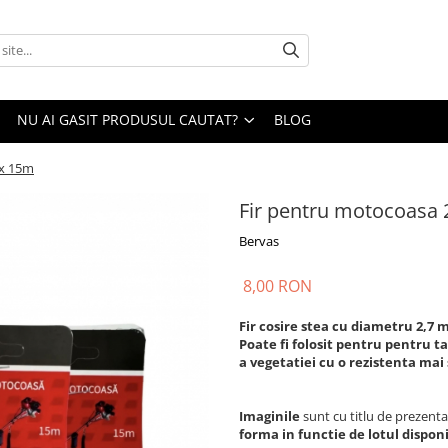
NU AI GASIT PRODUSUL CAUTAT?
BLOG
 x 15m
Fir pentru motocoasa
Bervas
8,00 RON
Fir cosire stea cu diametru 2,7 m
Poate fi folosit pentru pentru ta
a vegetatiei cu o rezistenta mai
Imaginile
sunt cu titlu de prezenta
forma in functie de lotul disponi