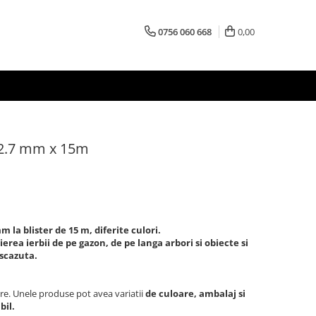
0756 060 668
0,00
 2.7 mm x 15m
m la blister de 15 m, diferite culori.
ierea ierbii de pe gazon, de pe langa arbori si obiecte si
 scazuta.
re. Unele produse pot avea variatii
de culoare, ambalaj si
bil.