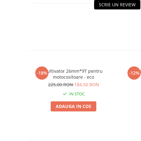
Adjuvant
SCRIE UN REVIEW
BIO
Diverse
Erbicid
Fungicid
Insecticid
Tratamente repaus vegetativ
Ingrasaminte plante
Cultivator 26mm*9T pentru
Tamb
-18%
-12%
motocositoare - eco
Ingrasaminte plante
225,00 RON
184,50 RON
Ingrasaminte plante - CUTIE / KG
IN STOC
Ingrasaminte plante - ECOLOGICE
ADAUGA IN COS
Ingrasaminte plante - FLORI
Ingrasaminte plante - FLORI - GEL
Casa, Gradina
Accesorii agricole