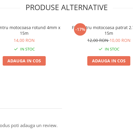
PRODUSE ALTERNATIVE
entru motocoasa rotund 4mm x
Fir pentru motocoasa patrat 
-17%
15m
15m
14,00 RON
12,00 RON
10,00 RON
IN STOC
IN STOC
ADAUGA IN COS
ADAUGA IN COS
produs poti adauga un review.