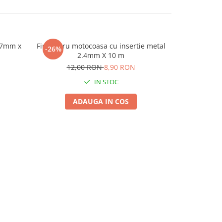
2.7mm x
Fir pentru motocoasa cu insertie metal
Fir pentru 
-26%
-33%
2.4mm X 10 m
12,00 RON
8,90 RON
8,
IN STOC
ADAUGA IN COS
A