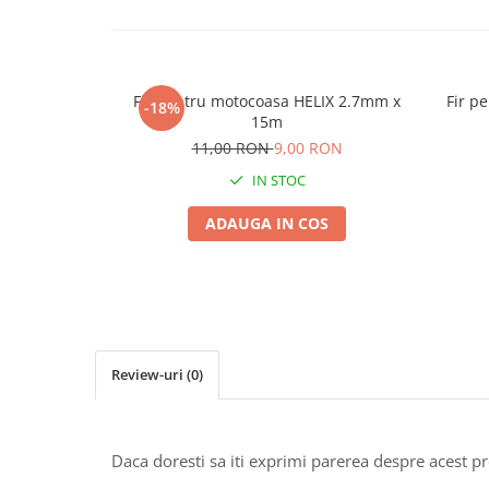
Seminte morcovi
Seminte pastarnac
Seminte plante aromatice
Fir pentru motocoasa HELIX 2.7mm x
Fir p
-18%
Seminte ridichi
15m
Seminte rosii
11,00 RON
9,00 RON
Seminte salata
IN STOC
Seminte sfecla
Seminte telina
ADAUGA IN COS
Seminte varza
Seminte Vinete
Seminte zucchini
Verdeturi
Seminte Legume Profesionale
Review-uri
(0)
Seminte pentru germinare
Seminte trifoi
Daca doresti sa iti exprimi parerea despre acest 
Pesticide