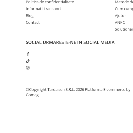
Politica de confidentialitate
Metode de
Plase plante
Informatii transport
Cum cum
Blog
Ajutor
Pompa de apa curata/murdara
Contact
ANPC
Pompa de stropit
Solutionare
Raticide
SOCIAL
URMARESTE-NE IN SOCIAL MEDIA
Saci
Spray si intretinere
Vinificatie
Lichidare STOC
Produse Bricolaj
Acumulatori si Incarcatoare
©Copyright Tarda sen S.R.L. 2026
Platforma E-commerce by
Gomag
Baros / Ciocan / Topor
Burghie
Cantare
Centuri/chingi