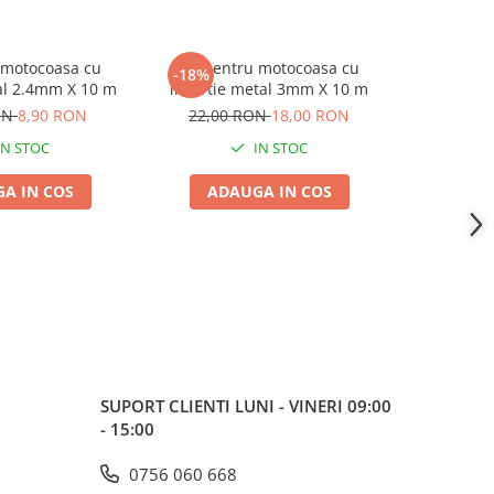
 motocoasa cu
Fir pentru motocoasa cu
Fir Moto
-18%
al 2.4mm X 10 m
insertie metal 3mm X 10 m
2.7mm x 1
Trimer 
ON
8,90 RON
22,00 RON
18,00 RON
IN STOC
IN STOC
A IN COS
ADAUGA IN COS
ADA
SUPORT CLIENTI
LUNI - VINERI 09:00
- 15:00
0756 060 668