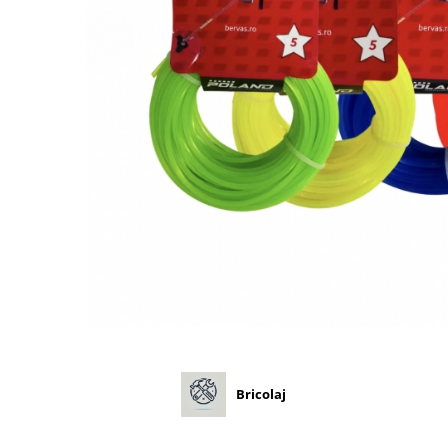
Diverse
Seminte legume
Pepene
Plante medicinale
Seminte ardei
Seminte broccoli
Seminte castraveti
Seminte ceapa
Seminte conopida
Seminte de Gulii
Seminte de Leustean
Seminte de Patrunjel
Seminte de praz
Seminte dovleac decorativ
Seminte dovlecel / dovleac
Bricolaj
Seminte fasole
Seminte mazare