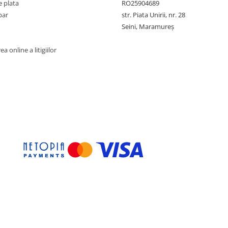
 plata
RO25904689
par
str. Piata Unirii, nr. 28
Seini, Maramureş
a online a litigiilor