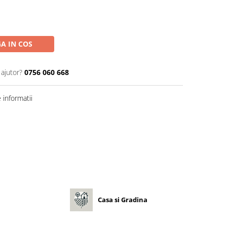
A IN COS
 ajutor?
0756 060 668
informatii
Casa si Gradina