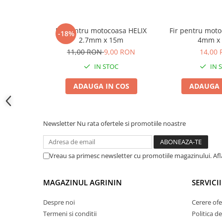
Accesorii gard electric
Accesorii irigat
Fir pentru motocoasa HELIX
Fir pentru mot
-18%
Araci/ Suporti plante
2.7mm x 15m
4mm x
Candele / Rezerve / Lumanari
11,00 RON
9,00 RON
14,00
IN STOC
IN 
Carabine/ carlige
Diverse casa si gradina
ADAUGA IN COS
ADAUGA 
Diverse depozitare
Echipament protectie gradina
Newsletter
Nu rata ofertele si promotiile noastre
Fir/Ata de legat
Foarfeci
Vreau sa primesc newsletter cu promotiile magazinului. Af
Furtun / banda / tub
Motofierastrau / Drujba
MAGAZINUL AGRININ
SERVICII
Pila motofierastrau / drujba
Despre noi
Cerere ofe
Plantator
Termeni si conditii
Politica de
Plasa de umbrire