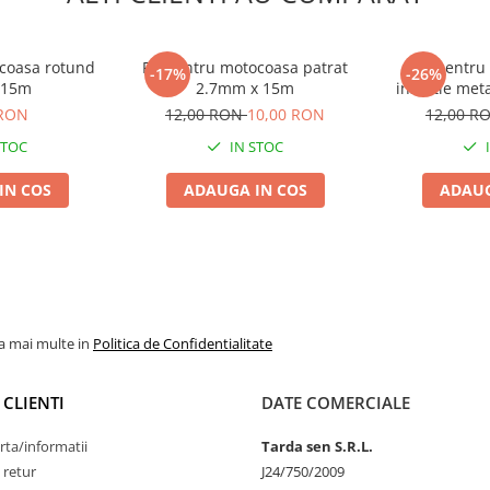
ocoasa rotund
Fir pentru motocoasa patrat
Fir pentru
-17%
-26%
 15m
2.7mm x 15m
insertie met
 RON
12,00 RON
10,00 RON
12,00 R
STOC
IN STOC
IN COS
ADAUGA IN COS
ADAUG
la mai multe in
Politica de Confidentialitate
 CLIENTI
DATE COMERCIALE
rta/informatii
Tarda sen S.R.L.
 retur
J24/750/2009