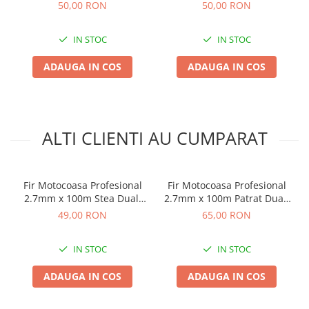
50,00 RON
50,00 RON
IN STOC
IN STOC
ADAUGA IN COS
ADAUGA IN COS
ALTI CLIENTI AU CUMPARAT
Fir Motocoasa Profesional
Fir Motocoasa Profesional
2.7mm x 100m Stea Dual,
2.7mm x 100m Patrat Dual,
Fir Trimer Bicomponent
Fir Trimer Bicomponent
49,00 RON
65,00 RON
Ultra Rezistent
pentru Buruieni Groase
IN STOC
IN STOC
ADAUGA IN COS
ADAUGA IN COS