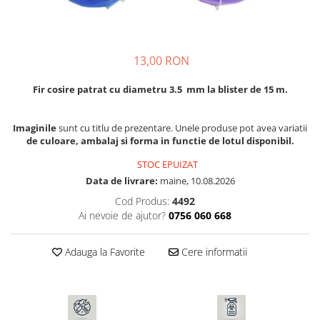
Discuri motocoasa
Seminte legume
Motofierastrau / Drujba
Diverse
Pepene
Pila motofierastrau / drujba
Plante medicinale
Feronerie si accesorii
Plantator
13,00 RON
Seminte ardei
Fierastraie manuale
Plasa de umbrire
Seminte broccoli
Fir cosire patrat cu diametru 3.5 mm la blister de 15 m.
Fire motocoasa
Plase plante
Seminte castraveti
Flexuri si Polizoare
Seminte ceapa
Pompa de apa curata/murdara
Imaginile
sunt cu titlu de prezentare. Unele produse pot avea variatii
Gresor / Decalimetru
de culoare, ambalaj si forma in functie de lotul disponibil.
Seminte conopida
Pompa de stropit
Seminte de Gulii
Hranitoare/ Adapatoare
STOC EPUIZAT
Raticide
Seminte de Leustean
Data de livrare:
maine, 10.08.2026
Lama motofierastrau / drujba
Saci
Seminte de Patrunjel
Cod Produs:
4492
Lant motofierastrau / drujba
Spray si intretinere
Ai nevoie de ajutor?
0756 060 668
Seminte de praz
Lubrifianti
Seminte dovleac decorativ
Vinificatie
Masca de sudura & accesori
Adauga la Favorite
Cere informatii
Seminte dovlecel / dovleac
Seminte fasole
Motocoasa
Seminte mazare
Motocoasa si consumabile /
Seminte morcovi
accesorii