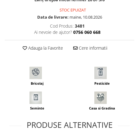
Seminte morcovi
STOC EPUIZAT
Seminte pastarnac
Data de livrare:
maine, 10.08.2026
Seminte plante aromatice
Cod Produs:
3481
Seminte ridichi
Ai nevoie de ajutor?
0756 060 668
Seminte rosii
Seminte salata
Adauga la Favorite
Cere informatii
Seminte sfecla
Seminte telina
Seminte varza
Seminte Vinete
Bricolaj
Pesticide
Seminte zucchini
Verdeturi
Seminte Legume Profesionale
Seminte
Casa si Gradina
Seminte pentru germinare
Seminte trifoi
PRODUSE ALTERNATIVE
Pesticide