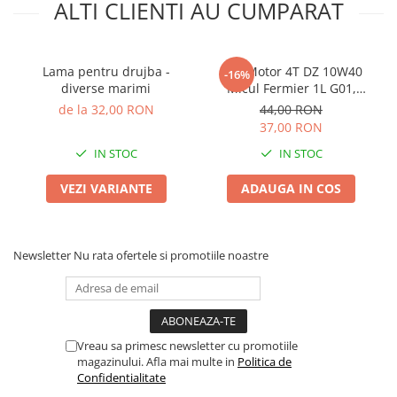
ALTI CLIENTI AU CUMPARAT
Plase plante
Pompa de apa curata/murdara
Lama pentru drujba -
Ulei Motor 4T DZ 10W40
-16%
Pompa de stropit
diverse marimi
Micul Fermier 1L G01,
pentru Motocoase,
Raticide
de la 32,00 RON
44,00 RON
Motosape si Generatoare
37,00 RON
Saci
IN STOC
IN STOC
Spray si intretinere
VEZI VARIANTE
ADAUGA IN COS
Vinificatie
Lichidare STOC
Produse Bricolaj
Newsletter
Nu rata ofertele si promotiile noastre
Acumulatori si Incarcatoare
Baros / Ciocan / Topor
Burghie
Cantare
Vreau sa primesc newsletter cu promotiile
magazinului. Afla mai multe in
Politica de
Centuri/chingi
Confidentialitate