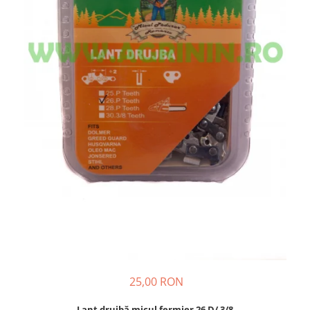
Diverse
Seminte legume
Pepene
Plante medicinale
Seminte ardei
Seminte broccoli
Seminte castraveti
Seminte ceapa
Seminte conopida
Seminte de Gulii
Seminte de Leustean
Seminte de Patrunjel
Seminte de praz
Seminte dovleac decorativ
Seminte dovlecel / dovleac
25,00 RON
Seminte fasole
Seminte mazare
Lanț drujbă micul fermier 26 D/ 3/8