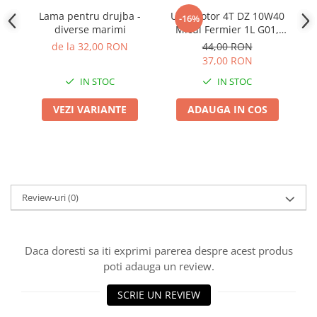
Adjuvant
Lama pentru drujba -
Ulei Motor 4T DZ 10W40
-16%
BIO
diverse marimi
Micul Fermier 1L G01,
M
pentru Motocoase,
B
Diverse
de la 32,00 RON
44,00 RON
Motosape si Generatoare
37,00 RON
Erbicid
IN STOC
IN STOC
Fungicid
VEZI VARIANTE
ADAUGA IN COS
Insecticid
Tratamente repaus vegetativ
Ingrasaminte plante
Ingrasaminte plante
Ingrasaminte plante - CUTIE / KG
Review-uri
(0)
Ingrasaminte plante - ECOLOGICE
Ingrasaminte plante - FLORI
Daca doresti sa iti exprimi parerea despre acest produs
Ingrasaminte plante - FLORI - GEL
poti adauga un review.
Casa, Gradina
SCRIE UN REVIEW
Accesorii agricole