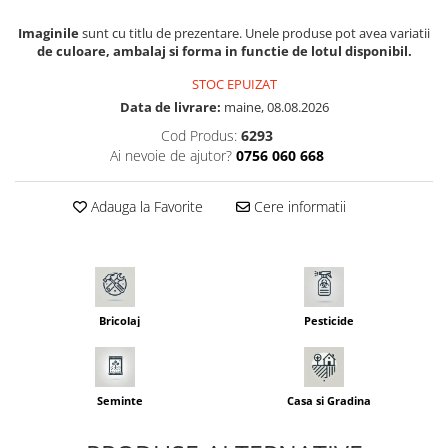
Seminte morcovi
Imaginile
sunt cu titlu de prezentare. Unele produse pot avea variatii
Seminte pastarnac
de culoare, ambalaj si forma in functie de lotul disponibil.
Seminte plante aromatice
STOC EPUIZAT
Seminte ridichi
Data de livrare:
maine, 08.08.2026
Seminte rosii
Cod Produs:
6293
Seminte salata
Ai nevoie de ajutor?
0756 060 668
Seminte sfecla
Seminte telina
Adauga la Favorite
Cere informatii
Seminte varza
Seminte Vinete
Seminte zucchini
Verdeturi
Bricolaj
Pesticide
Seminte Legume Profesionale
Seminte pentru germinare
Seminte trifoi
Seminte
Casa si Gradina
Pesticide