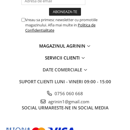
Chei fixe
Cleste
Colier / Faseta
Vreau sa primesc newsletter cu promotiile
magazinului. Afla mai multe in
Politica de
Consumabile motofierastrau
Confidentialitate
drujba
Demarouri drujba
MAGAZINUL AGRININ
Discuri debitare
SERVICII CLIENTI
Discuri motocoasa
DATE COMERCIALE
Diverse
Feronerie si accesorii
SUPORT CLIENTI
LUNI - VINERI 09:00 - 15:00
Fierastraie manuale
0756 060 668
Fire motocoasa
agrinin1@gmail.com
Flexuri si Polizoare
SOCIAL
URMARESTE-NE IN SOCIAL MEDIA
Gresor / Decalimetru
Hranitoare/ Adapatoare