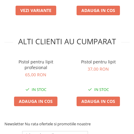
Plase plante
VEZI VARIANTE
ADAUGA IN COS
Pompa de apa curata/murdara
Pompa de stropit
Raticide
ALTI CLIENTI AU CUMPARAT
Saci
Spray si intretinere
Pistol pentru lipit
Pistol pentru lipit
Vinificatie
profesional
37,00 RON
Lichidare STOC
65,00 RON
Produse Bricolaj
Acumulatori si Incarcatoare
IN STOC
IN STOC
Baros / Ciocan / Topor
ADAUGA IN COS
ADAUGA IN COS
Burghie
Cantare
Newsletter
Nu rata ofertele si promotiile noastre
Centuri/chingi