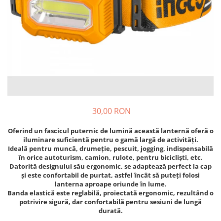
Diverse
Seminte legume
Pepene
Plante medicinale
Seminte ardei
Seminte broccoli
Seminte castraveti
Seminte ceapa
30,00 RON
Seminte conopida
Seminte de Gulii
Oferind un fascicul puternic de lumină această lanternă oferă o
iluminare suficientă pentru o gamă largă de activități.
Seminte de Leustean
Ideală pentru muncă, drumeție, pescuit, jogging, indispensabilă
Seminte de Patrunjel
în orice autoturism, camion, rulote, pentru bicicliști, etc.
Datorită designului său ergonomic, se adaptează perfect la cap
Seminte de praz
și este confortabil de purtat, astfel încât să puteți folosi
Seminte dovleac decorativ
lanterna aproape oriunde în lume.
Seminte dovlecel / dovleac
Banda elastică este reglabilă, proiectată ergonomic, rezultând o
potrivire sigură, dar confortabilă pentru sesiuni de lungă
Seminte fasole
durată.
Seminte mazare