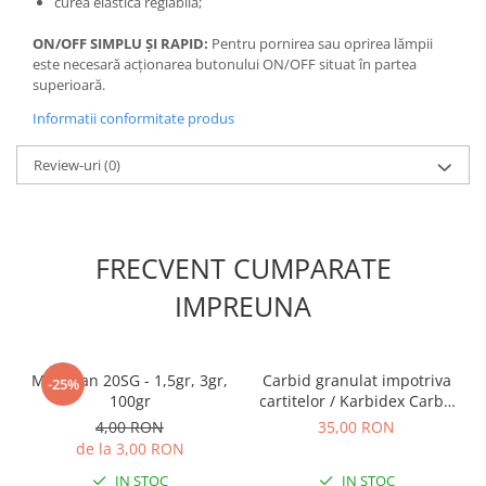
curea elastică reglabilă;
Accesorii gard electric
ON/OFF SIMPLU ȘI RAPID:
Pentru pornirea sau oprirea lămpii
Accesorii irigat
este necesară acționarea butonului ON/OFF situat în partea
Araci/ Suporti plante
superioară.
Candele / Rezerve / Lumanari
Informatii conformitate produs
Carabine/ carlige
Review-uri
(0)
Diverse casa si gradina
Diverse depozitare
Echipament protectie gradina
FRECVENT CUMPARATE
Fir/Ata de legat
IMPREUNA
Foarfeci
Furtun / banda / tub
Mospilan 20SG - 1,5gr, 3gr,
Carbid granulat impotriva
Motofierastrau / Drujba
-25%
100gr
cartitelor / Karbidex Carbit
Pila motofierastrau / drujba
pelete
4,00 RON
35,00 RON
Plantator
de la 3,00 RON
IN STOC
IN STOC
Plasa de umbrire