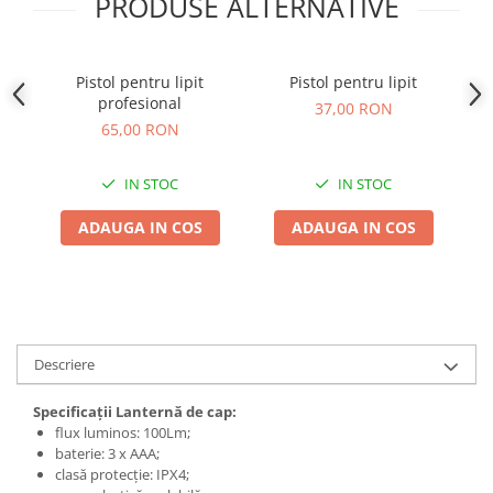
PRODUSE ALTERNATIVE
Adjuvant
BIO
Diverse
Pistol pentru lipit
Pistol pentru lipit
P
profesional
Erbicid
37,00 RON
So
65,00 RON
Fungicid
Insecticid
IN STOC
IN STOC
Tratamente repaus vegetativ
ADAUGA IN COS
ADAUGA IN COS
Ingrasaminte plante
Ingrasaminte plante
Ingrasaminte plante - CUTIE / KG
Ingrasaminte plante - ECOLOGICE
Descriere
Ingrasaminte plante - FLORI
Ingrasaminte plante - FLORI - GEL
Specificații Lanternă de cap:
flux luminos: 100Lm;
Casa, Gradina
baterie: 3 x AAA;
Accesorii agricole
clasă protecție: IPX4;