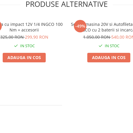
PRODUSE ALTERNATIVE
nta cu impact 12V 1/4 INGCO 100
Set Bormasina 20V si Autofileta
-49%
Nm + accesorii
INGCO cu 2 baterii si incarc
325,00 RON
299,90 RON
1.050,00 RON
540,00 RO
IN STOC
IN STOC
ADAUGA IN COS
ADAUGA IN COS