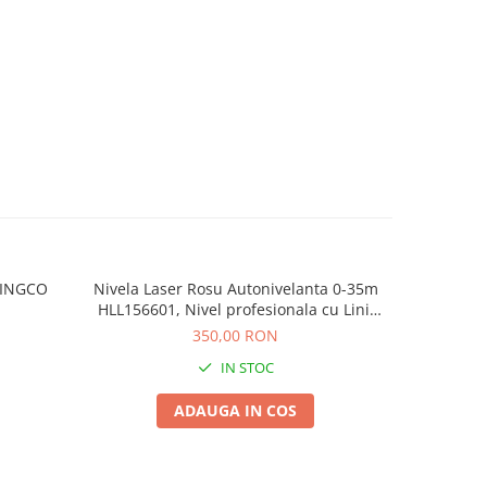
 INGCO
Nivela Laser Rosu Autonivelanta 0-35m
Aparat d
HLL156601, Nivel profesionala cu Linii
50m HLD
pentru Constructii si Solarii
Pr
350,00 RON
IN STOC
ADAUGA IN COS