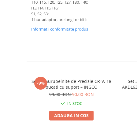
Adjuvant
T10, T15, T20, T25, T27, T30, T40;
H3, H4, H5, H6;
BIO
S1, S2, S3;
1 buc adaptor, prelungitor biti;
Diverse
Informatii conformitate produs
Erbicid
Fungicid
Insecticid
Tratamente repaus vegetativ
Ingrasaminte plante
Ingrasaminte plante
Set de Surubelnite de Precizie CR-V, 18
Set 
-9%
Ingrasaminte plante - CUTIE / KG
bucati cu suport – INGCO
AKDL63
Torsi
Ingrasaminte plante - ECOLOGICE
99,00 RON
90,00 RON
IN STOC
Ingrasaminte plante - FLORI
Ingrasaminte plante - FLORI - GEL
ADAUGA IN COS
Casa, Gradina
Accesorii agricole