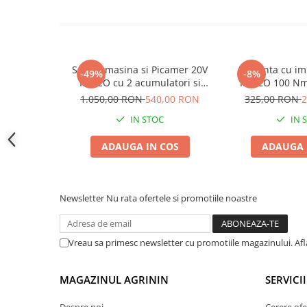
Accesorii gard electric
Accesorii irigat
Araci/ Suporti plante
Set Bormasina si Picamer 20V
Filetanta cu i
Candele / Rezerve / Lumanari
-49%
-8%
INGCO cu 2 acumulatori si
INGCO 100 Nm 
Carabine/ carlige
geanta
1.050,00 RON
540,00 RON
325,00 RON
2
Diverse casa si gradina
IN STOC
IN 
Diverse depozitare
ADAUGA IN COS
ADAUGA 
Echipament protectie gradina
Fir/Ata de legat
Foarfeci
Newsletter
Nu rata ofertele si promotiile noastre
Furtun / banda / tub
Motofierastrau / Drujba
Vreau sa primesc newsletter cu promotiile magazinului. Af
Pila motofierastrau / drujba
MAGAZINUL AGRININ
SERVICII
Plantator
Plasa de umbrire