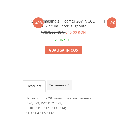
Seminte morcovi
Seminte pastarnac
Seminte plante aromatice
Set Bormasina si Picamer 20V INGCO
Fileta
-49%
-8%
Seminte ridichi
cu 2 acumulatori si geanta
Seminte rosii
1.050,00 RON
540,00 RON
Seminte salata
IN STOC
Seminte sfecla
ADAUGA IN COS
Seminte telina
Seminte varza
Seminte Vinete
Seminte zucchini
Verdeturi
Review-uri
(0)
Seminte Legume Profesionale
Descriere
Seminte pentru germinare
Trusa contine 29 piese dupa cum urmeaza:
Seminte trifoi
PZ0, PZ1, PZ2, PZ2, PZ3;
PH0, PH1, PH2, PH3, PH4;
Pesticide
SL3, SL4, SL5, SL6;