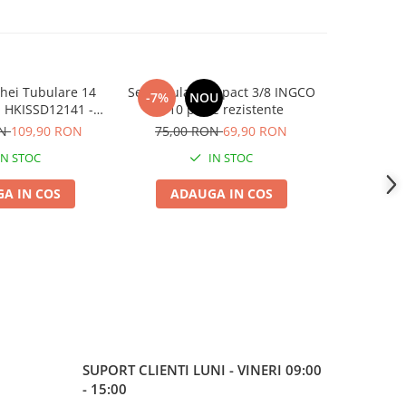
hei Tubulare 14
Set tubulare Impact 3/8 INGCO
Set B
-7%
NOU
-43%
 HKISSD12141 -
– 10 piese rezistente
Autofile
e 1/2 Inch
ON
109,90 RON
75,00 RON
69,90 RON
1.050,0
IN STOC
IN STOC
A IN COS
ADAUGA IN COS
ADA
SUPORT CLIENTI
LUNI - VINERI 09:00
- 15:00