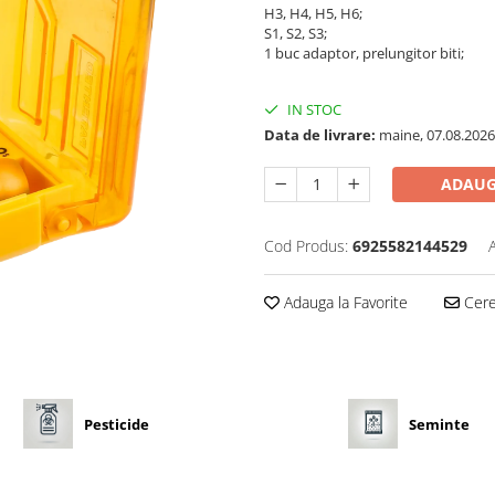
H3, H4, H5, H6;
S1, S2, S3;
1 buc adaptor, prelungitor biti;
IN STOC
Data de livrare:
maine, 07.08.2026
ADAUG
Cod Produs:
6925582144529
Adauga la Favorite
Cere 
Pesticide
Seminte