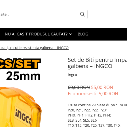
NU AI GASIT PRODUSUL CAUTAT?
BLOG
ucati, in cutie rezistenta galbena – INGCO
Set de Biti pentru Impac
galbena – INGCO
Ingco
60,00 RON
55,00 RON
Economisesti:
5,00
RON
Trusa contine 29 piese dupa cum u
PZ0, PZ1, PZ2, PZ2, PZ3;
PH0, PH1, PH2, PH3, PH4;
SL3, SL4, SL5, SL6;
T10, T15, T20, T25, T27, T30, T40;