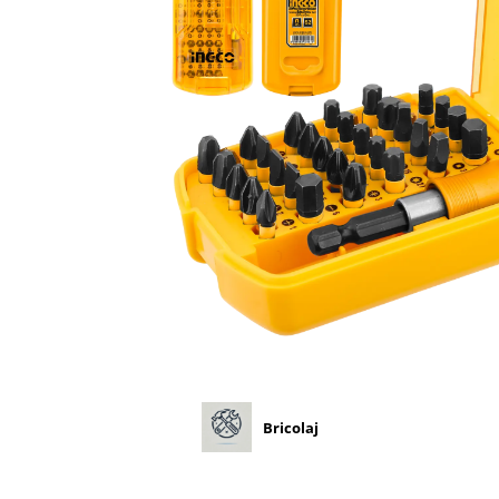
Diverse
Seminte legume
Pepene
Plante medicinale
Seminte ardei
Seminte broccoli
Seminte castraveti
Seminte ceapa
Seminte conopida
Seminte de Gulii
Seminte de Leustean
Seminte de Patrunjel
Seminte de praz
Seminte dovleac decorativ
Bricolaj
Seminte dovlecel / dovleac
Seminte fasole
Seminte mazare