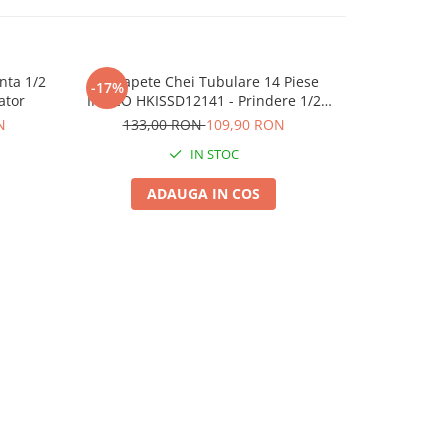
nta 1/2
Set Capete Chei Tubulare 14 Piese
Set tubular
-17%
-7%
N
ator
INGCO HKISSD12141 - Prindere 1/2
p
Inch
N
133,00 RON
109,90 RON
75,
IN STOC
ADAUGA IN COS
A