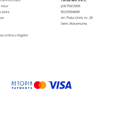
rta/informatii
Tarda sen S.R.L.
 retur
J24/750/2009
 plata
RO25904689
par
str. Piata Unirii, nr. 28
Seini, Maramureş
a online a litigiilor