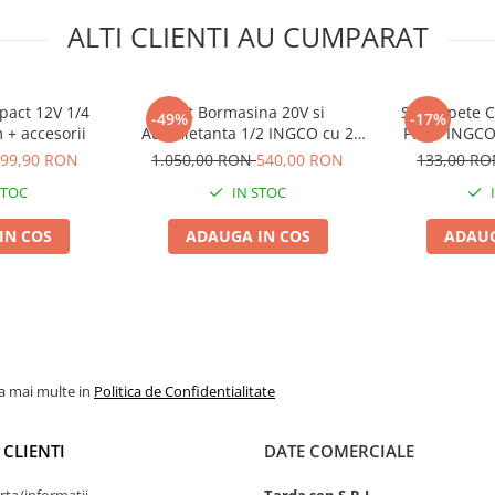
ALTI CLIENTI AU CUMPARAT
mpact 12V 1/4
Set Bormasina 20V si
Set Capete C
-49%
-17%
+ accesorii
Autofiletanta 1/2 INGCO cu 2
Piese INGCO
baterii si incarcator
Prinder
99,90 RON
1.050,00 RON
540,00 RON
133,00 R
STOC
IN STOC
IN COS
ADAUGA IN COS
ADAUG
la mai multe in
Politica de Confidentialitate
 CLIENTI
DATE COMERCIALE