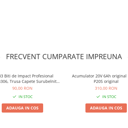
FRECVENT CUMPARATE IMPREUNA
33 Biti de Impact Profesional
Acumulator 20V 6Ah original
306, Trusa Capete Surubelnita
P20S original
une pentru Masina cu Percutie
90,00 RON
310,00 RON
IN STOC
IN STOC
ADAUGA IN COS
ADAUGA IN COS