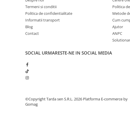
Despre noi
Cerere ofe
Termeni si conditii
Politica de
Plase plante
Politica de confidentialitate
Metode de
Pompa de apa curata/murdara
Informatii transport
Cum cum
Pompa de stropit
Blog
Ajutor
Contact
ANPC
Raticide
Solutionare
Saci
SOCIAL
URMARESTE-NE IN SOCIAL MEDIA
Spray si intretinere
Vinificatie
Lichidare STOC
Produse Bricolaj
Acumulatori si Incarcatoare
Baros / Ciocan / Topor
©Copyright Tarda sen S.R.L. 2026
Platforma E-commerce by
Burghie
Gomag
Cantare
Centuri/chingi