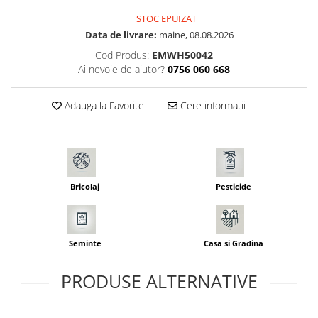
Seminte pastarnac
Patent
STOC EPUIZAT
Seminte plante aromatice
Rulete masurat
Data de livrare:
maine, 08.08.2026
Seminte ridichi
Cod Produs:
EMWH50042
Sape/ Cazmale/ Lopeti
Seminte rosii
Ai nevoie de ajutor?
0756 060 668
Scule de mana
Seminte salata
Seminte sfecla
Scule electrice
Adauga la Favorite
Cere informatii
Seminte telina
Set chei combinate
Seminte varza
Surubelnite
Seminte Vinete
Suruburi
Seminte zucchini
Bricolaj
Pesticide
Truse /set scule
Verdeturi
Seminte Legume Profesionale
Seminte pentru germinare
Seminte
Casa si Gradina
Seminte trifoi
PRODUSE ALTERNATIVE