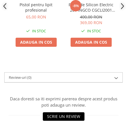
Pistol pentru lipit
Pistol de Silicon Electric
-8%
profesional
20V INGCO CGCLI2001
Solo - Fara Acumulator si
65,00 RON
400,00 RON
Incarcator
369,00 RON
IN STOC
IN STOC
ADAUGA IN COS
ADAUGA IN COS
Review-uri
(0)
Daca doresti sa iti exprimi parerea despre acest produs
poti adauga un review.
SCRIE UN REVIEW