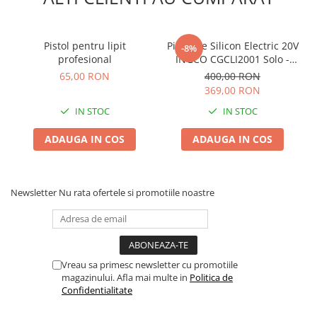
Pistol pentru lipit
Pistol de Silicon Electric 20V
-8%
profesional
INGCO CGCLI2001 Solo -
Fara Acumulator si
65,00 RON
400,00 RON
Incarcator
369,00 RON
IN STOC
IN STOC
ADAUGA IN COS
ADAUGA IN COS
Newsletter
Nu rata ofertele si promotiile noastre
Vreau sa primesc newsletter cu promotiile
magazinului. Afla mai multe in
Politica de
Confidentialitate