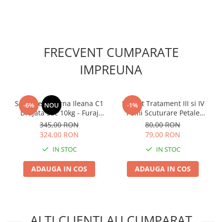
FRECVENT CUMPARATE
IMPREUNA
Seminte Lucerna Ileana C1
Pachet Tratament III si IV
-6%
NOU
-1%
Drajata Sac 10kg - Furaj
Pomi Scuturare Petale
Premium de Inalta
Solarex - Kit Profesional
345,00 RON
80,00 RON
Productivitate
Complet pentru 100L Apa
324,00 RON
79,00 RON
IN STOC
IN STOC
ADAUGA IN COS
ADAUGA IN COS
ALTI CLIENTI AU CUMPARAT