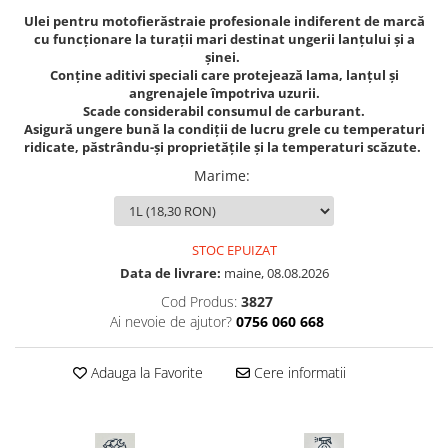
Seminte morcovi
Ulei pentru motofierăstraie profesionale indiferent de marcă
cu funcționare la turații mari destinat ungerii lanțului și a
Seminte pastarnac
șinei.
Seminte plante aromatice
Conține aditivi speciali care protejează lama, lanțul și
angrenajele împotriva uzurii.
Seminte ridichi
Scade considerabil consumul de carburant.
Seminte rosii
Asigură ungere bună la condiții de lucru grele cu temperaturi
ridicate, păstrându-și proprietățile și la temperaturi scăzute.
Seminte salata
Marime
:
Seminte sfecla
Seminte telina
Seminte varza
STOC EPUIZAT
Seminte Vinete
Data de livrare:
maine, 08.08.2026
Seminte zucchini
Cod Produs:
3827
Verdeturi
Ai nevoie de ajutor?
0756 060 668
Seminte Legume Profesionale
Seminte pentru germinare
Adauga la Favorite
Cere informatii
Seminte trifoi
Pesticide