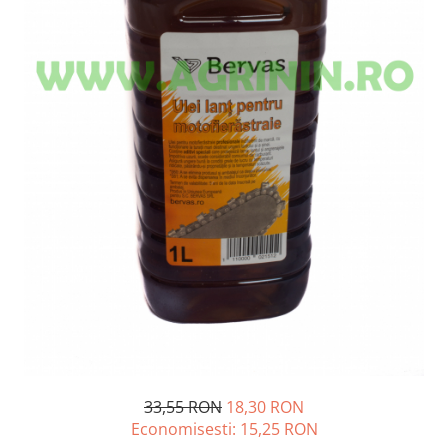
Diverse
Seminte legume
Pepene
Plante medicinale
Seminte ardei
Seminte broccoli
Seminte castraveti
Seminte ceapa
Seminte conopida
Seminte de Gulii
Seminte de Leustean
Seminte de Patrunjel
Seminte de praz
Seminte dovleac decorativ
Seminte dovlecel / dovleac
33,55 RON
18,30 RON
Seminte fasole
Economisesti:
15,25
RON
Seminte mazare