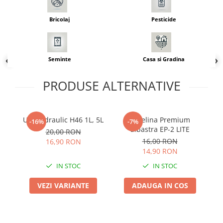
Adjuvant
BIO
Bricolaj
Pesticide
Diverse
Erbicid
Seminte
Casa si Gradina
Fungicid
Insecticid
PRODUSE ALTERNATIVE
Tratamente repaus vegetativ
Ingrasaminte plante
Ulei hidraulic H46 1L, 5L
Vaselina Premium
Ul
-16%
-7%
Ingrasaminte plante
albastra EP-2 LITE
20,00 RON
Ingrasaminte plante - CUTIE / KG
16,00 RON
16,90 RON
14,90 RON
Ingrasaminte plante - ECOLOGICE
IN STOC
IN STOC
Ingrasaminte plante - FLORI
Ingrasaminte plante - FLORI - GEL
VEZI VARIANTE
ADAUGA IN COS
Casa, Gradina
Accesorii agricole