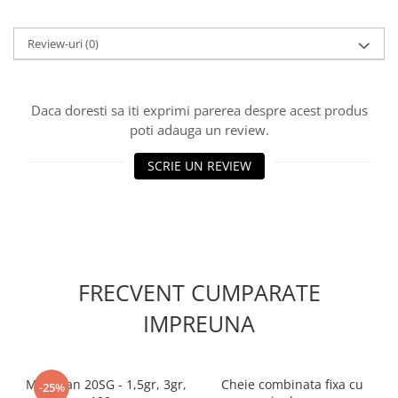
Accesorii gard electric
Accesorii irigat
Review-uri
(0)
Araci/ Suporti plante
Candele / Rezerve / Lumanari
Daca doresti sa iti exprimi parerea despre acest produs
Carabine/ carlige
poti adauga un review.
Diverse casa si gradina
SCRIE UN REVIEW
Diverse depozitare
Echipament protectie gradina
Fir/Ata de legat
Foarfeci
Furtun / banda / tub
FRECVENT CUMPARATE
Motofierastrau / Drujba
IMPREUNA
Pila motofierastrau / drujba
Plantator
Mospilan 20SG - 1,5gr, 3gr,
Cheie combinata fixa cu
-25%
Plasa de umbrire