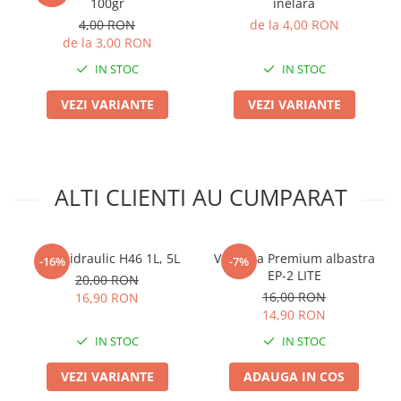
100gr
inelara
Plase plante
4,00 RON
de la 4,00 RON
de la 3,00 RON
Pompa de apa curata/murdara
IN STOC
IN STOC
Pompa de stropit
VEZI VARIANTE
VEZI VARIANTE
Raticide
Saci
Spray si intretinere
ALTI CLIENTI AU CUMPARAT
Vinificatie
Lichidare STOC
Produse Bricolaj
Ulei hidraulic H46 1L, 5L
Vaselina Premium albastra
-16%
-7%
Acumulatori si Incarcatoare
EP-2 LITE
20,00 RON
Baros / Ciocan / Topor
16,00 RON
16,90 RON
14,90 RON
Burghie
IN STOC
IN STOC
Cantare
Centuri/chingi
VEZI VARIANTE
ADAUGA IN COS