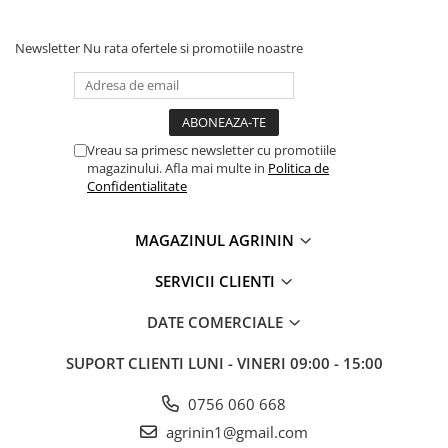
Chei fixe
Cleste
Newsletter
Nu rata ofertele si promotiile noastre
Colier / Faseta
Consumabile motofierastrau
drujba
Demarouri drujba
Vreau sa primesc newsletter cu promotiile
magazinului. Afla mai multe in
Politica de
Discuri debitare
Confidentialitate
Discuri motocoasa
MAGAZINUL AGRININ
Diverse
Feronerie si accesorii
SERVICII CLIENTI
Fierastraie manuale
DATE COMERCIALE
Fire motocoasa
SUPORT CLIENTI
LUNI - VINERI 09:00 - 15:00
Flexuri si Polizoare
Gresor / Decalimetru
0756 060 668
Hranitoare/ Adapatoare
agrinin1@gmail.com