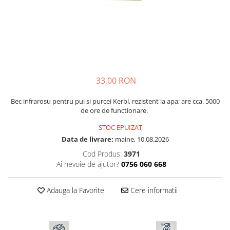
Discuri motocoasa
Seminte legume
Motofierastrau / Drujba
Diverse
Pepene
Pila motofierastrau / drujba
Plante medicinale
Feronerie si accesorii
Plantator
Seminte ardei
Fierastraie manuale
Plasa de umbrire
Seminte broccoli
Fire motocoasa
Plase plante
Seminte castraveti
33,00 RON
Flexuri si Polizoare
Seminte ceapa
Pompa de apa curata/murdara
Gresor / Decalimetru
Bec infrarosu pentru pui si purcei Kerbl, rezistent la apa; are cca. 5000
Seminte conopida
Pompa de stropit
de ore de functionare.
Seminte de Gulii
Hranitoare/ Adapatoare
Raticide
STOC EPUIZAT
Seminte de Leustean
Lama motofierastrau / drujba
Saci
Data de livrare:
maine, 10.08.2026
Seminte de Patrunjel
Lant motofierastrau / drujba
Cod Produs:
3971
Spray si intretinere
Seminte de praz
Ai nevoie de ajutor?
0756 060 668
Lubrifianti
Seminte dovleac decorativ
Vinificatie
Masca de sudura & accesori
Seminte dovlecel / dovleac
Adauga la Favorite
Cere informatii
Seminte fasole
Motocoasa
Seminte mazare
Motocoasa si consumabile /
Seminte morcovi
accesorii