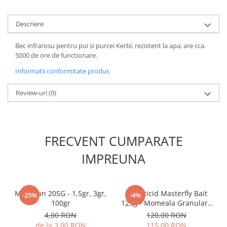
Descriere
Bec infrarosu pentru pui si purcei Kerbl, rezistent la apa; are cca.
5000 de ore de functionare.
Informatii conformitate produs
Review-uri
(0)
FRECVENT CUMPARATE
IMPREUNA
Mospilan 20SG - 1,5gr, 3gr,
Insecticid Masterfly Bait
-25%
-4%
100gr
125g - Momeala Granulara
pentru Combaterea Rapida
4,00 RON
120,00 RON
a Mustelor
de la 3,00 RON
115,00 RON