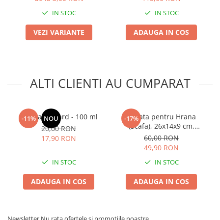
IN STOC
IN STOC
VEZI VARIANTE
ADAUGA IN COS
ALTI CLIENTI AU CUMPARAT
Dermanyguard - 100 ml
Lopata pentru Hrana
-11%
NOU
-17%
(Scafa), 26x14x9 cm,
20,00 RON
Aluminiu Turnat, Uz
60,00 RON
17,90 RON
Profesional si Industrial
49,90 RON
IN STOC
IN STOC
ADAUGA IN COS
ADAUGA IN COS
Newsletter
Nu rata ofertele si promotiile noastre