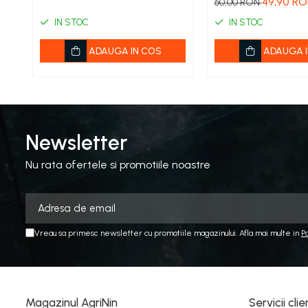
49,90 R
60,00 RON
Acumulatori si Incarcatoare
Profesional si Ind
IN STOC
IN STOC
Baros / Ciocan / Topor
ADAUGA IN COS
ADAUGA I
Burghie
Cantare
Centuri/chingi
Chei fixe
Newsletter
Cleste
Nu rata ofertele si promotiile noastre
Colier / Faseta
Consumabile motofierastrau
drujba
Demarouri drujba
Vreau sa primesc newsletter cu promotiile magazinului. Afla mai multe in
P
Discuri debitare
Discuri motocoasa
Diverse
Magazinul AgriNin
Servicii clie