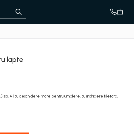
u lapte
5 sau 4 l cu deschidere mare pentru umplere, cu inchidere filetata,