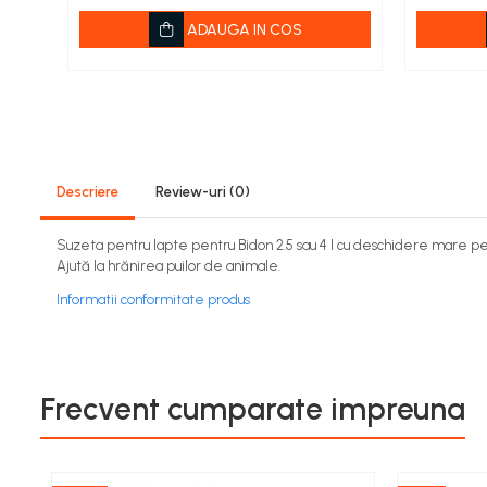
Pesticide
ADAUGA IN COS
Adjuvant
BIO
Diverse
Erbicid
Fungicid
Descriere
Review-uri
(0)
Insecticid
Suzeta pentru lapte pentru Bidon 2.5 sau 4 l cu deschidere mare pe
Tratamente repaus vegetativ
Ajută la hrănirea puilor de animale.
Ingrasaminte plante
Informatii conformitate produs
Ingrasaminte plante
Ingrasaminte plante - CUTIE /
KG
Frecvent cumparate impreuna
Ingrasaminte plante -
ECOLOGICE
Ingrasaminte plante - FLORI