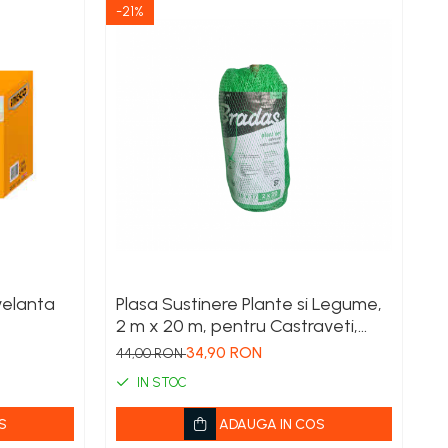
-21%
-1
velanta
Plasa Sustinere Plante si Legume,
P
2 m x 20 m, pentru Castraveti,
1
ru
Mazare si Fasole Urcatoare
C
34,90 RON
44,00 RON
1
IN STOC
S
ADAUGA IN COS