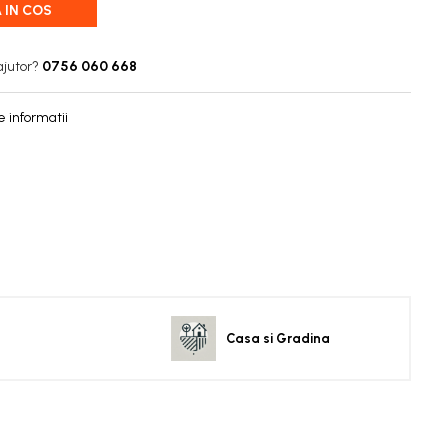
 IN COS
ajutor?
0756 060 668
 informatii
Casa si Gradina