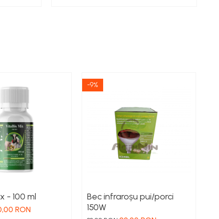
-9%
x - 100 ml
Bec infraroșu pui/porci
L
150W
2
0,00 RON