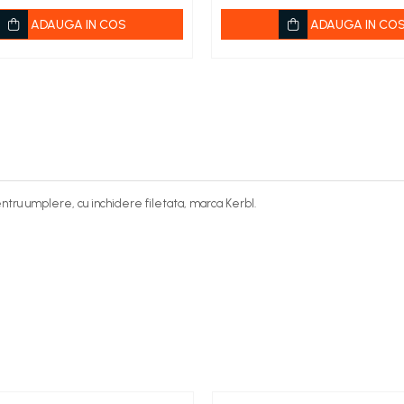
ADAUGA IN COS
ADAUGA IN CO
ntru umplere, cu inchidere filetata, marca Kerbl.