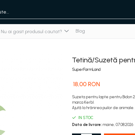
Blog
Nu ai gasit produsul cautat?
Tetină/Suzetă pentr
SuperFarmLand
18,00 RON
Suzeta pentru lapte pentru Bidon 2.
marca Kerbl.
Ajută la hrănirea puilor de animale.
IN STOC
Data de livrare:
maine, 07.08.2026