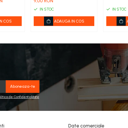
ON
9,00 RON
ustrial
IN STOC
IN STOC
N COS
ADAUGA IN COS
olitica de Confidentialitate
nti
Date comerciale