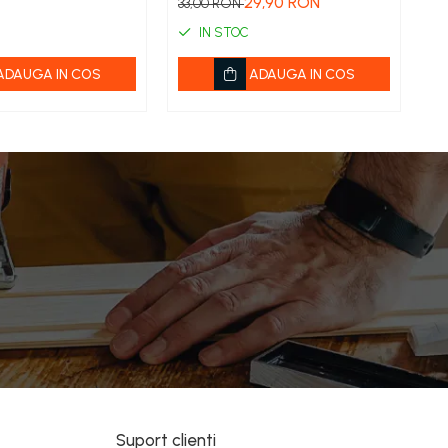
29,90 RON
2
33,00 RON
IN STOC
ADAUGA IN COS
ADAUGA IN COS
Suport clienti