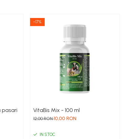
-17%
-9%
u pasari
VitaBis Mix - 100 ml
Bec
10,00 RON
12,00 RON
33,0
IN STOC
I