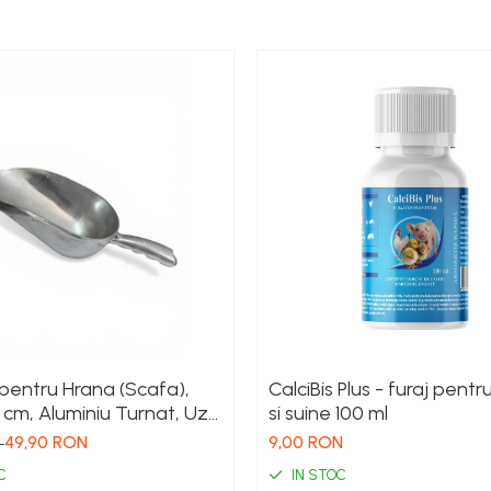
pentru Hrana (Scafa),
CalciBis Plus - furaj pentr
 cm, Aluminiu Turnat, Uz
si suine 100 ml
nal si Industrial
49,90 RON
9,00 RON
N
C
IN STOC