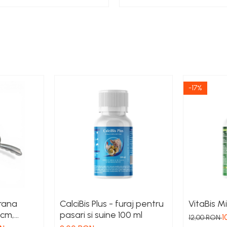
-17%
rana
CalciBis Plus - furaj pentru
VitaBis Mi
 cm,
pasari si suine 100 ml
1
12,00 RON
 Uz