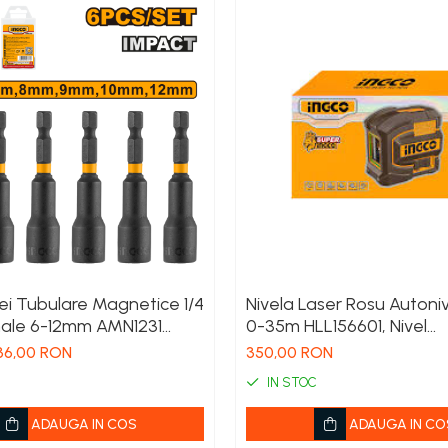
ei Tubulare Magnetice 1/4
Nivela Laser Rosu Autoni
ale 6-12mm AMN1231
0-35m HLL156601, Nivel
ormasina
profesionala cu Linii pent
36,00 RON
350,00 RON
Constructii si Solarii
IN STOC
ADAUGA IN COS
ADAUGA IN CO