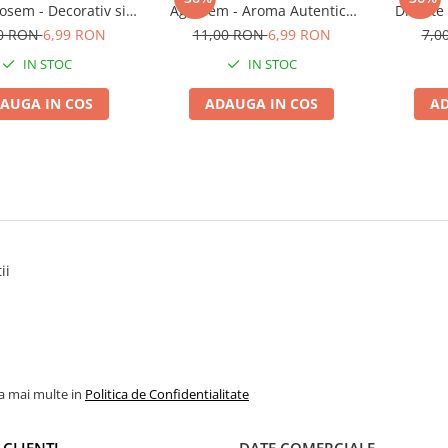
osem - Decorativ si
Agrosem - Aroma Autentica
Drajate
pentru Bucataria Ta
Italiana pentru Pesto
Soi Ti
00 RON
6,99 RON
11,00 RON
6,99 RON
7,0
IN STOC
IN STOC
AUGA IN COS
ADAUGA IN COS
AD
ii
la mai multe in
Politica de Confidentialitate