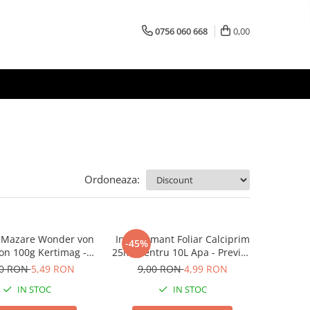
0756 060 668
0,00
Ordoneaza:
 Mazare Wonder von
Ingrasamant Foliar Calciprim
-45%
on 100g Kertimag -
25ml pentru 10L Apa - Previne
e Pitica Dulce de
Putregaiul la Rosii si Legume
00 RON
5,49 RON
9,00 RON
4,99 RON
Gradina
IN STOC
IN STOC