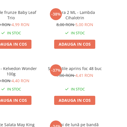
de frunze Baby Leaf
Zebra 2 ML - Lambda
-38%
Trio
Cihalotrin
0 RON
4,99 RON
8,00 RON
5,00 RON
IN STOC
IN STOC
AUGA IN COS
ADAUGA IN COS
 - Kelvedon Wonder
Set pastile aprins foc 48 buc
-37%
100g
7,00 RON
4,41 RON
0 RON
4,40 RON
IN STOC
IN STOC
AUGA IN COS
ADAUGA IN COS
e Salata May King
Ridichi de lună pe bandă
-34%