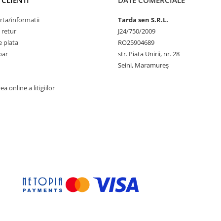
 CLIENTI
DATE COMERCIALE
rta/informatii
Tarda sen S.R.L.
 retur
J24/750/2009
 plata
RO25904689
par
str. Piata Unirii, nr. 28
Seini, Maramureş
a online a litigiilor