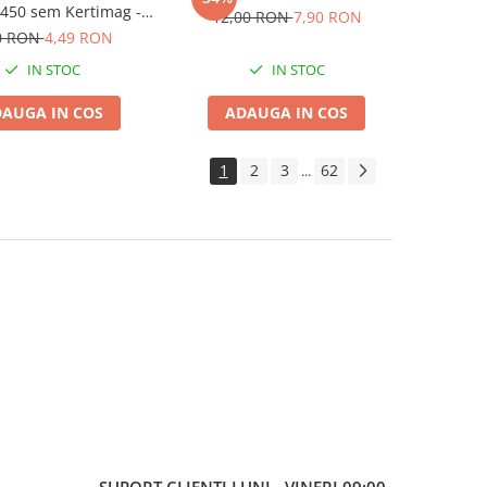
 450 sem Kertimag -
12,00 RON
7,90 RON
mpuriu Regele Mai
0 RON
4,49 RON
IN STOC
IN STOC
AUGA IN COS
ADAUGA IN COS
1
2
3
62
...