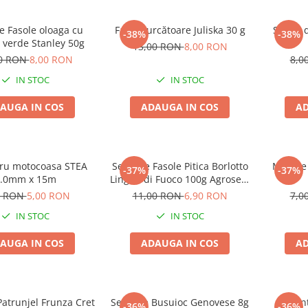
e Fasole oloaga cu
Fasole urcătoare Juliska 30 g
Salată 
-38%
-38%
 verde Stanley 50g
13,00 RON
8,00 RON
00 RON
8,00 RON
8,0
IN STOC
IN STOC
AUGA IN COS
ADAUGA IN COS
AD
tru motocoasa STEA
Seminte Fasole Pitica Borlotto
Mazăre
-37%
-37%
.0mm x 15m
Lingua di Fuoco 100g Agrosem
- Aspect Marmorat si Gust
0 RON
5,00 RON
11,00 RON
6,90 RON
7,0
Intens
IN STOC
IN STOC
AUGA IN COS
ADAUGA IN COS
AD
atrunjel Frunza Cret
Seminte Busuioc Genovese 8g
Semint
-36%
-36%