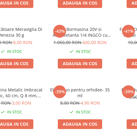
AUGA IN COS
ADAUGA IN COS
AD
cătoare Meraviglia Di
Set Bormasina 20V si
Fasole O
-43%
-41%
Venezia 30 g
Autofiletanta 1/4 INGCO cu
Pastai
accesorii
Ran
00 RON
8,00 RON
1.050,00 RON
600,00 RON
10,
IN STOC
IN STOC
AUGA IN COS
ADAUGA IN COS
AD
ina Metalic Imbracat
Elixir Duo pentru orhidee- 35
Elixir d
-39%
-39%
tic, 60 cm, Q 8 mm,
ml
8,0
ermier (MF), Tutore
0 RON
3,00 RON
8,00 RON
4,90 RON
Plante Mici
IN STOC
IN STOC
AUGA IN COS
ADAUGA IN COS
AD