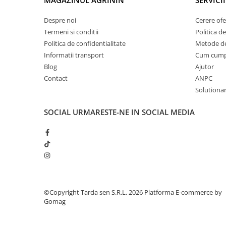
MAGAZINUL AGRININ
SERVICII
Accesorii gard electric
Despre noi
Cerere ofe
Accesorii irigat
Termeni si conditii
Politica de
Araci/ Suporti plante
Politica de confidentialitate
Metode de
Candele / Rezerve / Lumanari
Informatii transport
Cum cum
Blog
Ajutor
Carabine/ carlige
Contact
ANPC
Diverse casa si gradina
Solutionare
Diverse depozitare
SOCIAL
URMARESTE-NE IN SOCIAL MEDIA
Echipament protectie gradina
Fir/Ata de legat
Foarfeci
Furtun / banda / tub
Motofierastrau / Drujba
©Copyright Tarda sen S.R.L. 2026
Platforma E-commerce by
Pila motofierastrau / drujba
Gomag
Plantator
Plasa de umbrire