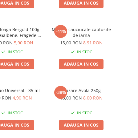
AUGA IN COS
ADAUGA IN COS
loaga Bergold 100g–
Manusi cauciucate captusite
-41%
 Galbene, Fragede,
de iarna
dament Excelent
00 RON
5,90 RON
15,00 RON
8,91 RON
IN STOC
IN STOC
AUGA IN COS
ADAUGA IN COS
uo Universal - 35 ml
Mazăre Avola 250g
-38%
0 RON
4,90 RON
13,00 RON
8,00 RON
IN STOC
IN STOC
AUGA IN COS
ADAUGA IN COS