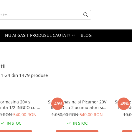
NU AI GASIT PRODUSUL CAUTAT?
BLOG
ii
1-
24
din
1479
produse
Bormasina 20V si
Set Bormasina si Picamer 20V
Seminte
-49%
-45%
tanta 1/2 INGCO cu 2
INGCO cu 2 acumulatori si
Kelved
rii si incarcator
geanta
Mazar
00 RON
540,00 RON
1.050,00 RON
540,00 RON
10,
IN STOC
IN STOC