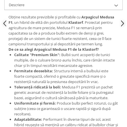
Accesorii gard electric
Descriere
Accesorii irigat
Obține rezultate previzibile și profitabile cu
Arpagicul Medusa
Araci/ Suporti plante
F1
, un hibrid de elită din portofoliul
Klastorf
. Proiectat pentru
agricultura de mare precizie, Medusa F1 se remarcă prin
Candele / Rezerve / Lumanari
capacitatea sa de a produce bulbi extrem de denși și grei,
Carabine/ carlige
protejați de un sistem de tunici foarte rezistent, ceea ce îl face
campionul transportului și al depozitării pe termen lung.
Diverse casa si gradina
De ce sa alegi Arpagicul Medusa F1 de la Klastorf?
Calitate "Premium Skin":
Bulbii sunt acoperiți de tunici
Diverse depozitare
multiple, de o culoare bronz-auriu închis, care rămân intacte
Echipament protectie gradina
chiar și în timpul recoltării mecanizate agresive.
Fermitate deosebita:
Structura internă a bulbului este
Fir/Ata de legat
foarte compactă, oferind o greutate specifică mare și o
rezistență naturală la presiunea depozitării în vrac.
Foarfeci
Toleranță ridicată la boli:
Medusa F1 prezintă un pachet
Furtun / banda / tub
genetic avansat de rezistență la bolile foliare și la putregaiul
bazei, asigurând o cultură sănătoasă până la maturitate.
Motofierastrau / Drujba
Uniformitate și formă:
Produce bulbi perfect rotunzi, cu gât
Pila motofierastrau / drujba
subțire (ceea ce garantează o uscare rapidă și sigură după
recoltare).
Plantator
Adaptabilitate:
Performant în diverse tipuri de sol, acest
hibrid reușește să mențină un calibru ridicat al bulbilor chiar și
Plasa de umbrire