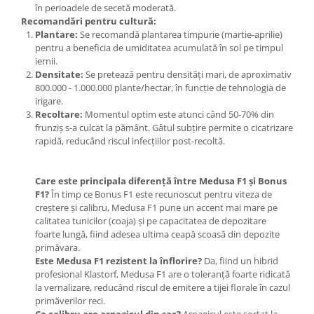
în perioadele de secetă moderată.
Plase plante
Recomandări pentru cultură:
Plantare:
Se recomandă plantarea timpurie (martie-aprilie)
Pompa de apa curata/murdara
pentru a beneficia de umiditatea acumulată în sol pe timpul
iernii.
Pompa de stropit
Densitate:
Se pretează pentru densități mari, de aproximativ
Raticide
800.000 - 1.000.000 plante/hectar, în funcție de tehnologia de
irigare.
Saci
Recoltare:
Momentul optim este atunci când 50-70% din
frunziș s-a culcat la pământ. Gâtul subțire permite o cicatrizare
Spray si intretinere
rapidă, reducând riscul infecțiilor post-recoltă.
Vinificatie
Lichidare STOC
Care este principala diferență între Medusa F1 și Bonus
Produse Bricolaj
F1?
În timp ce Bonus F1 este recunoscut pentru viteza de
creștere și calibru, Medusa F1 pune un accent mai mare pe
Acumulatori si Incarcatoare
calitatea tunicilor (coaja) și pe capacitatea de depozitare
Baros / Ciocan / Topor
foarte lungă, fiind adesea ultima ceapă scoasă din depozite
primăvara.
Burghie
Este Medusa F1 rezistent la înflorire?
Da, fiind un hibrid
Cantare
profesional Klastorf, Medusa F1 are o toleranță foarte ridicată
la vernalizare, reducând riscul de emitere a tijei florale în cazul
Centuri/chingi
primăverilor reci.
Ce calibru are arpagicul din sac?
Arpagicul este sortat la