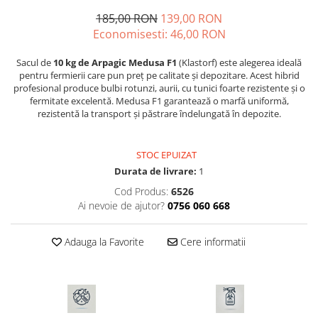
Seminte morcovi
185,00 RON
139,00 RON
Economisesti:
46,00
RON
Seminte pastarnac
Seminte plante aromatice
Sacul de
10 kg de Arpagic Medusa F1
(Klastorf) este alegerea ideală
Seminte ridichi
pentru fermierii care pun preț pe calitate și depozitare. Acest hibrid
profesional produce bulbi rotunzi, aurii, cu tunici foarte rezistente și o
Seminte rosii
fermitate excelentă. Medusa F1 garantează o marfă uniformă,
Seminte salata
rezistentă la transport și păstrare îndelungată în depozite.
Seminte sfecla
Seminte telina
STOC EPUIZAT
Seminte varza
Durata de livrare:
1
Seminte Vinete
Cod Produs:
6526
Seminte zucchini
Ai nevoie de ajutor?
0756 060 668
Verdeturi
Seminte Legume Profesionale
Adauga la Favorite
Cere informatii
Seminte pentru germinare
Seminte trifoi
Pesticide