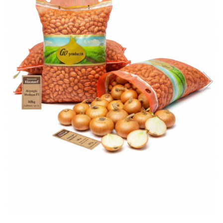
Diverse
Seminte legume
Pepene
Plante medicinale
Seminte ardei
Seminte broccoli
Seminte castraveti
Seminte ceapa
Seminte conopida
Seminte de Gulii
Seminte de Leustean
Seminte de Patrunjel
Seminte de praz
Seminte dovleac decorativ
Seminte dovlecel / dovleac
Seminte fasole
Seminte mazare