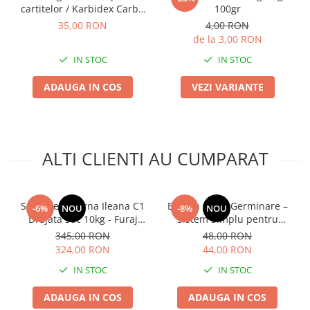
Lama motofierastrau / drujba
cartitelor / Karbidex Carbit
100gr
pelete
35,00 RON
4,00 RON
Lant motofierastrau / drujba
de la 3,00 RON
Lubrifianti
IN STOC
IN STOC
Masca de sudura & accesori
ADAUGA IN COS
VEZI VARIANTE
Motocoasa
Motocoasa si consumabile /
accesorii
Patent
ALTI CLIENTI AU CUMPARAT
Rulete masurat
Sape/ Cazmale/ Lopeti
Seminte Lucerna Ileana C1
Borcan Sticla Germinare –
-6%
NOU
-8%
NOU
Scule de mana
Drajata Sac 10kg - Furaj
Sistem Simplu pentru
Premium de Inalta
Muguri si Microgreens
Scule electrice
345,00 RON
48,00 RON
Productivitate
Acasa
324,00 RON
44,00 RON
Set chei combinate
IN STOC
IN STOC
Surubelnite
ADAUGA IN COS
ADAUGA IN COS
Suruburi