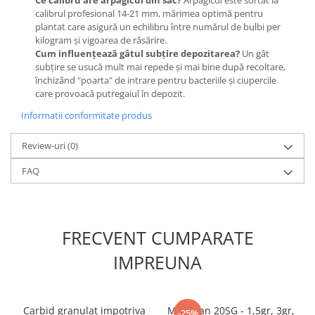
Chei fixe
calibrul profesional 14-21 mm, mărimea optimă pentru
Cleste
plantat care asigură un echilibru între numărul de bulbi per
kilogram și vigoarea de răsărire.
Colier / Faseta
Cum influențează gâtul subțire depozitarea?
Un gât
subțire se usucă mult mai repede și mai bine după recoltare,
Consumabile motofierastrau
închizând "poarta" de intrare pentru bacteriile și ciupercile
drujba
care provoacă putregaiul în depozit.
Demarouri drujba
Informatii conformitate produs
Discuri debitare
Review-uri
(0)
Discuri motocoasa
Diverse
FAQ
Feronerie si accesorii
Fierastraie manuale
FRECVENT CUMPARATE
Fire motocoasa
Flexuri si Polizoare
IMPREUNA
Gresor / Decalimetru
Hranitoare/ Adapatoare
Carbid granulat impotriva
Mospilan 20SG - 1,5gr, 3gr,
-25%