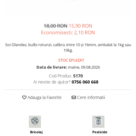
Discuri motocoasa
Seminte legume
Motofierastrau / Drujba
Diverse
Pepene
Pila motofierastrau / drujba
Plante medicinale
Feronerie si accesorii
Plantator
18,00 RON
15,90 RON
Seminte ardei
Fierastraie manuale
Economisesti:
2,10
RON
Plasa de umbrire
Seminte broccoli
Fire motocoasa
Plase plante
Seminte castraveti
Soi Olandez, bulbi rotunzi, calibru intre 10 și 16mm, ambalat la 1kg sau
Flexuri si Polizoare
10kg.
Seminte ceapa
Pompa de apa curata/murdara
Gresor / Decalimetru
Seminte conopida
STOC EPUIZAT
Pompa de stropit
Data de livrare:
maine, 09.08.2026
Seminte de Gulii
Hranitoare/ Adapatoare
Raticide
Cod Produs:
5170
Seminte de Leustean
Lama motofierastrau / drujba
Saci
Ai nevoie de ajutor?
0756 060 668
Seminte de Patrunjel
Lant motofierastrau / drujba
Spray si intretinere
Seminte de praz
Lubrifianti
Adauga la Favorite
Cere informatii
Seminte dovleac decorativ
Vinificatie
Masca de sudura & accesori
Seminte dovlecel / dovleac
Seminte fasole
Motocoasa
Seminte mazare
Motocoasa si consumabile /
Seminte morcovi
accesorii
Bricolaj
Pesticide