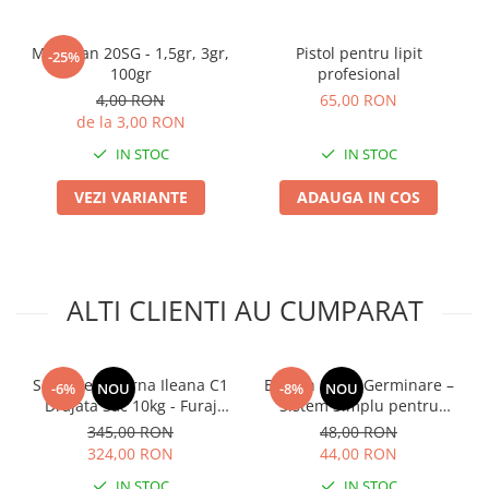
Mospilan 20SG - 1,5gr, 3gr,
Pistol pentru lipit
-25%
100gr
profesional
4,00 RON
65,00 RON
de la 3,00 RON
IN STOC
IN STOC
VEZI VARIANTE
ADAUGA IN COS
ALTI CLIENTI AU CUMPARAT
Seminte Lucerna Ileana C1
Borcan Sticla Germinare –
-6%
NOU
-8%
NOU
Drajata Sac 10kg - Furaj
Sistem Simplu pentru
Premium de Inalta
Muguri si Microgreens
345,00 RON
48,00 RON
Productivitate
Acasa
324,00 RON
44,00 RON
IN STOC
IN STOC