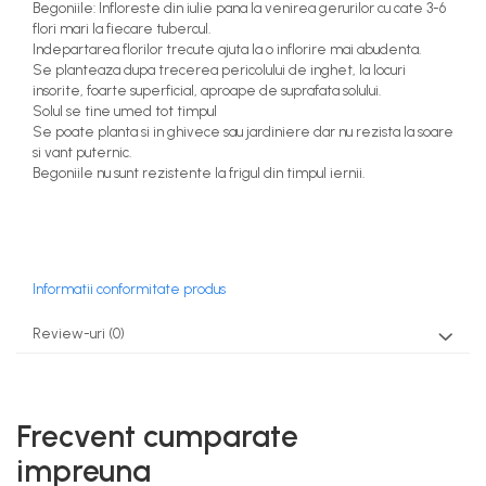
Begoniile: Infloreste din iulie pana la venirea gerurilor cu cate 3-6
Ingrasaminte plante - FLORI -
flori mari la fiecare tubercul.
GEL
Indepartarea florilor trecute ajuta la o inflorire mai abudenta.
Se planteaza dupa trecerea pericolului de inghet, la locuri
Casa, Gradina
insorite, foarte superficial, aproape de suprafata solului.
Accesorii agricole
Solul se tine umed tot timpul
Se poate planta si in ghivece sau jardiniere dar nu rezista la soare
Accesorii gard electric
si vant puternic.
Begoniile nu sunt rezistente la frigul din timpul iernii.
Accesorii irigat
Araci/ Suporti plante
Candele / Rezerve / Lumanari
Carabine/ carlige
Informatii conformitate produs
Diverse casa si gradina
Review-uri
(0)
Diverse depozitare
Echipament protectie gradina
Frecvent cumparate
Fir/Ata de legat
impreuna
Foarfeci