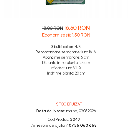
Cartofi samanta
Diverse
Seminte legume
16,50 RON
18,00 RON
Pepene
Economisesti:
1,50
RON
Plante medicinale
Seminte ardei
3 bulbi calibru 4/5
Recomandare semănare: luna IV-V
Seminte broccoli
Adâncime semănare: 5 cm
Seminte castraveti
Distanta intre plante: 25 cm
Seminte ceapa
Inflorire: luna VII-X
Inaltime planta: 20 cm
Seminte conopida
Seminte de Gulii
Seminte de Leustean
Seminte de Patrunjel
STOC EPUIZAT
Seminte de praz
Data de livrare:
maine, 09.08.2026
Seminte dovleac decorativ
Cod Produs:
5047
Seminte dovlecel / dovleac
Ai nevoie de ajutor?
0756 060 668
Seminte fasole