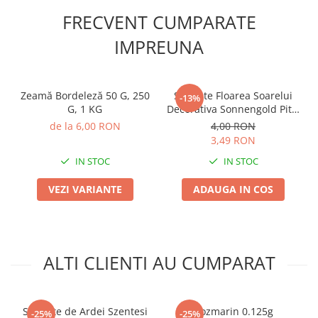
Chei fixe
FRECVENT CUMPARATE
Cleste
IMPREUNA
Colier / Faseta
Consumabile motofierastrau
drujba
Zeamă Bordeleză 50 G, 250
Seminte Floarea Soarelui
-13%
Demarouri drujba
G, 1 KG
Decorativa Sonnengold Pitic
2g Kertimag - Flori Batute
de la 6,00 RON
4,00 RON
Discuri debitare
pentru Ghiveci
3,49 RON
Discuri motocoasa
IN STOC
IN STOC
Diverse
VEZI VARIANTE
ADAUGA IN COS
Feronerie si accesorii
Fierastraie manuale
Fire motocoasa
ALTI CLIENTI AU CUMPARAT
Flexuri si Polizoare
Gresor / Decalimetru
Hranitoare/ Adapatoare
Seminte de Ardei Szentesi
Rozmarin 0.125g
-25%
-25%