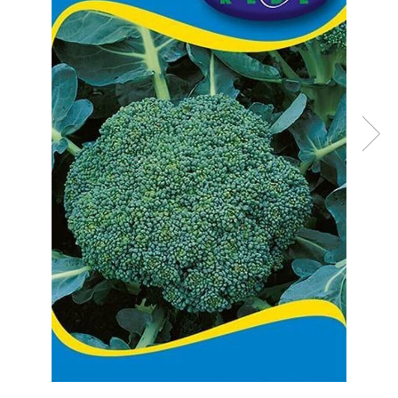
Diverse
Seminte legume
Pepene
Plante medicinale
Seminte ardei
Seminte broccoli
Seminte castraveti
Seminte ceapa
Seminte conopida
Seminte de Gulii
Seminte de Leustean
Seminte de Patrunjel
Seminte de praz
Seminte dovleac decorativ
Seminte dovlecel / dovleac
Seminte fasole
Seminte mazare