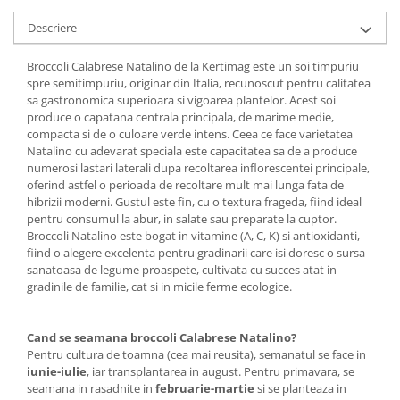
Accesorii gard electric
Descriere
Accesorii irigat
Araci/ Suporti plante
Broccoli Calabrese Natalino de la Kertimag este un soi timpuriu
spre semitimpuriu, originar din Italia, recunoscut pentru calitatea
Candele / Rezerve / Lumanari
sa gastronomica superioara si vigoarea plantelor. Acest soi
produce o capatana centrala principala, de marime medie,
Carabine/ carlige
compacta si de o culoare verde intens. Ceea ce face varietatea
Diverse casa si gradina
Natalino cu adevarat speciala este capacitatea sa de a produce
numerosi lastari laterali dupa recoltarea inflorescentei principale,
Diverse depozitare
oferind astfel o perioada de recoltare mult mai lunga fata de
hibrizii moderni. Gustul este fin, cu o textura frageda, fiind ideal
Echipament protectie gradina
pentru consumul la abur, in salate sau preparate la cuptor.
Fir/Ata de legat
Broccoli Natalino este bogat in vitamine (A, C, K) si antioxidanti,
fiind o alegere excelenta pentru gradinarii care isi doresc o sursa
Foarfeci
sanatoasa de legume proaspete, cultivata cu succes atat in
Furtun / banda / tub
gradinile de familie, cat si in micile ferme ecologice.
Motofierastrau / Drujba
Cand se seamana broccoli Calabrese Natalino?
Pila motofierastrau / drujba
Pentru cultura de toamna (cea mai reusita), semanatul se face in
Plantator
iunie-iulie
, iar transplantarea in august. Pentru primavara, se
seamana in rasadnite in
februarie-martie
si se planteaza in
Plasa de umbrire