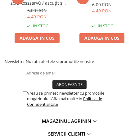
zöld kosszarvú / ascuţit şi
Lama motofierastrau / drujba
6,00 RON
dulce 0,4g
6,00 RON
4,49 RON
Lant motofierastrau / drujba
4,49 RON
Lubrifianti
IN STOC
IN STOC
Masca de sudura & accesori
ADAUGA IN COS
ADAUGA IN COS
Motocoasa
Motocoasa si consumabile /
accesorii
Newsletter
Nu rata ofertele si promotiile noastre
Patent
Rulete masurat
Sape/ Cazmale/ Lopeti
Vreau sa primesc newsletter cu promotiile
Scule de mana
magazinului. Afla mai multe in
Politica de
Confidentialitate
Scule electrice
Set chei combinate
MAGAZINUL AGRININ
Surubelnite
SERVICII CLIENTI
Suruburi