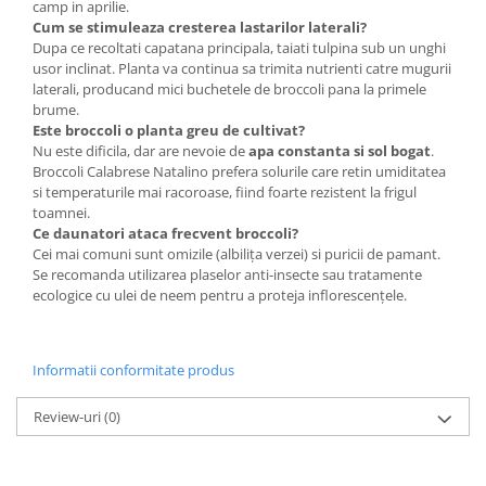
camp in aprilie.
Cum se stimuleaza cresterea lastarilor laterali?
Plase plante
Dupa ce recoltati capatana principala, taiati tulpina sub un unghi
Pompa de apa curata/murdara
usor inclinat. Planta va continua sa trimita nutrienti catre mugurii
laterali, producand mici buchetele de broccoli pana la primele
Pompa de stropit
brume.
Este broccoli o planta greu de cultivat?
Raticide
Nu este dificila, dar are nevoie de
apa constanta si sol bogat
.
Saci
Broccoli Calabrese Natalino prefera solurile care retin umiditatea
si temperaturile mai racoroase, fiind foarte rezistent la frigul
Spray si intretinere
toamnei.
Vinificatie
Ce daunatori ataca frecvent broccoli?
Cei mai comuni sunt omizile (albilița verzei) si puricii de pamant.
Lichidare STOC
Se recomanda utilizarea plaselor anti-insecte sau tratamente
Produse Bricolaj
ecologice cu ulei de neem pentru a proteja inflorescențele.
Acumulatori si Incarcatoare
Baros / Ciocan / Topor
Informatii conformitate produs
Burghie
Review-uri
(0)
Cantare
Centuri/chingi