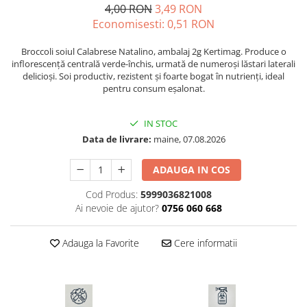
4,00 RON
3,49 RON
Seminte morcovi
Economisesti:
0,51
RON
Seminte pastarnac
Seminte plante aromatice
Broccoli soiul Calabrese Natalino, ambalaj 2g Kertimag. Produce o
inflorescență centrală verde-închis, urmată de numeroși lăstari laterali
Seminte ridichi
delicioși. Soi productiv, rezistent și foarte bogat în nutrienți, ideal
Seminte rosii
pentru consum eșalonat.
Seminte salata
Seminte sfecla
IN STOC
Seminte telina
Data de livrare:
maine, 07.08.2026
Seminte varza
ADAUGA IN COS
Seminte Vinete
Seminte zucchini
Cod Produs:
5999036821008
Ai nevoie de ajutor?
0756 060 668
Verdeturi
Seminte Legume Profesionale
Adauga la Favorite
Cere informatii
Seminte pentru germinare
Seminte trifoi
Pesticide