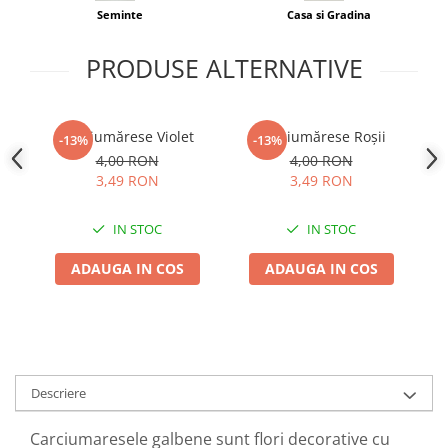
Adjuvant
Seminte
Casa si Gradina
BIO
PRODUSE ALTERNATIVE
Diverse
Erbicid
Fungicid
Cârciumărese Violet
Cârciumărese Roșii
-13%
-13%
E
Insecticid
4,00 RON
4,00 RON
3,49 RON
3,49 RON
Tratamente repaus vegetativ
Ingrasaminte plante
IN STOC
IN STOC
Ingrasaminte plante
ADAUGA IN COS
ADAUGA IN COS
Ingrasaminte plante - CUTIE / KG
Ingrasaminte plante - ECOLOGICE
Ingrasaminte plante - FLORI
Ingrasaminte plante - FLORI - GEL
Descriere
Casa, Gradina
Accesorii agricole
Carciumaresele galbene sunt flori decorative cu