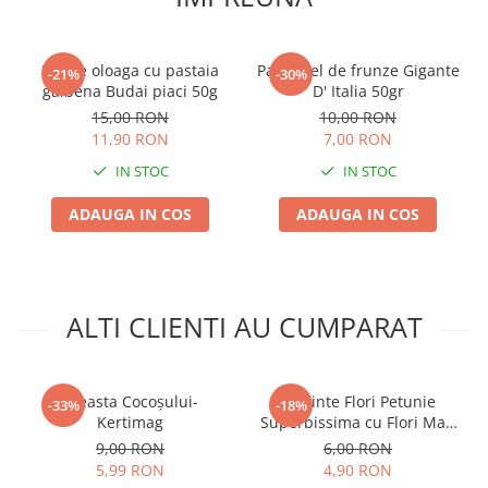
Plase plante
Pompa de apa curata/murdara
Fasole oloaga cu pastaia
Patrunjel de frunze Gigante
-21%
-30%
galbena Budai piaci 50g
D' Italia 50gr
Pompa de stropit
15,00 RON
10,00 RON
Raticide
11,90 RON
7,00 RON
Saci
IN STOC
IN STOC
Spray si intretinere
ADAUGA IN COS
ADAUGA IN COS
Vinificatie
Lichidare STOC
Produse Bricolaj
ALTI CLIENTI AU CUMPARAT
Acumulatori si Incarcatoare
Baros / Ciocan / Topor
Burghie
Creasta Cocoșului-
Seminte Flori Petunie
-33%
-18%
Kertimag
Superbissima cu Flori Mari
Cantare
0.13g Kertimag - Flori
9,00 RON
6,00 RON
Centuri/chingi
Gigante Ondulate
5,99 RON
4,90 RON