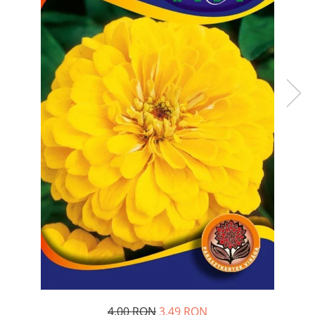
Diverse
Seminte legume
Pepene
Plante medicinale
Seminte ardei
Seminte broccoli
Seminte castraveti
Seminte ceapa
Seminte conopida
Seminte de Gulii
Seminte de Leustean
Seminte de Patrunjel
Seminte de praz
Seminte dovleac decorativ
Seminte dovlecel / dovleac
Seminte fasole
4,00 RON
3,49 RON
Seminte mazare