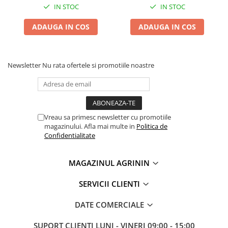
Chei fixe
IN STOC
IN STOC
Cleste
ADAUGA IN COS
ADAUGA IN COS
Colier / Faseta
Consumabile motofierastrau
drujba
Newsletter
Nu rata ofertele si promotiile noastre
Demarouri drujba
Discuri debitare
Discuri motocoasa
Vreau sa primesc newsletter cu promotiile
Diverse
magazinului. Afla mai multe in
Politica de
Confidentialitate
Feronerie si accesorii
Fierastraie manuale
MAGAZINUL AGRININ
Fire motocoasa
SERVICII CLIENTI
Flexuri si Polizoare
Gresor / Decalimetru
DATE COMERCIALE
Hranitoare/ Adapatoare
SUPORT CLIENTI
LUNI - VINERI 09:00 - 15:00