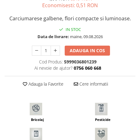
Economisesti:
0,51
RON
Seminte morcovi
Seminte pastarnac
Carciumarese galbene, flori compacte si luminoase.
Seminte plante aromatice
IN STOC
Seminte ridichi
Data de livrare:
maine, 09.08.2026
Seminte rosii
Seminte salata
ADAUGA IN COS
Seminte sfecla
Cod Produs:
5999036801239
Seminte telina
Ai nevoie de ajutor?
0756 060 668
Seminte varza
Seminte Vinete
Adauga la Favorite
Cere informatii
Seminte zucchini
Verdeturi
Seminte Legume Profesionale
Seminte pentru germinare
Bricolaj
Pesticide
Seminte trifoi
Pesticide