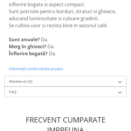
Accesorii gard electric
inflorire bogata si aspect compact.
Sunt potrivite pentru borduri, straturi si ghivece,
Accesorii irigat
aducand luminozitate si culoare gradinii.
Araci/ Suporti plante
Se cultiva usor si rezista bine in sezonul cald.
Candele / Rezerve / Lumanari
Sunt anuale?
Da.
Carabine/ carlige
Merg în ghiveci?
Da.
Diverse casa si gradina
Înflorire bogată?
Da.
Diverse depozitare
Echipament protectie gradina
Informatii conformitate produs
Fir/Ata de legat
Review-uri
(0)
Foarfeci
FAQ
Furtun / banda / tub
Motofierastrau / Drujba
Pila motofierastrau / drujba
FRECVENT CUMPARATE
Plantator
IMPREUNA
Plasa de umbrire