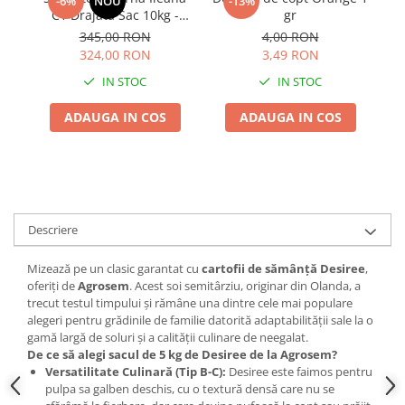
-6%
NOU
-13%
Adjuvant
C1 Drajata Sac 10kg -
gr
BIO
Furaj Premium de Inalta
345,00 RON
4,00 RON
Productivitate
324,00 RON
3,49 RON
Diverse
IN STOC
IN STOC
Erbicid
Fungicid
ADAUGA IN COS
ADAUGA IN COS
Insecticid
Tratamente repaus vegetativ
Ingrasaminte plante
Ingrasaminte plante
Descriere
Ingrasaminte plante - CUTIE / KG
Mizează pe un clasic garantat cu
cartofii de sămânță Desiree
,
Ingrasaminte plante - ECOLOGICE
oferiți de
Agrosem
. Acest soi semitârziu, originar din Olanda, a
trecut testul timpului și rămâne una dintre cele mai populare
Ingrasaminte plante - FLORI
alegeri pentru grădinile de familie datorită adaptabilității sale la o
Ingrasaminte plante - FLORI - GEL
gamă largă de soluri și a calității culinare de neegalat.
De ce să alegi sacul de 5 kg de Desiree de la Agrosem?
Casa, Gradina
Versatilitate Culinară (Tip B-C):
Desiree este faimos pentru
Accesorii agricole
pulpa sa galben deschis, cu o textură densă care nu se