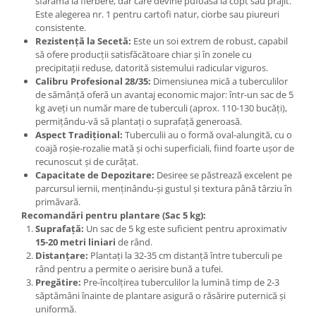
sfărâmă la fierbere, dar care devine pufoasă la copt sau prăjit.
Accesorii gard electric
Este alegerea nr. 1 pentru cartofi natur, ciorbe sau piureuri
consistente.
Accesorii irigat
Rezistență la Secetă:
Este un soi extrem de robust, capabil
Araci/ Suporti plante
să ofere producții satisfăcătoare chiar și în zonele cu
precipitații reduse, datorită sistemului radicular viguros.
Candele / Rezerve / Lumanari
Calibru Profesional 28/35:
Dimensiunea mică a tuberculilor
Carabine/ carlige
de sămânță oferă un avantaj economic major: într-un sac de 5
kg aveți un număr mare de tuberculi (aprox. 110-130 bucăți),
Diverse casa si gradina
permițându-vă să plantați o suprafață generoasă.
Aspect Tradițional:
Tuberculii au o formă oval-alungită, cu o
Diverse depozitare
coajă roșie-rozalie mată și ochi superficiali, fiind foarte ușor de
Echipament protectie gradina
recunoscut și de curățat.
Capacitate de Depozitare:
Desiree se păstrează excelent pe
Fir/Ata de legat
parcursul iernii, menținându-și gustul și textura până târziu în
primăvară.
Foarfeci
Recomandări pentru plantare (Sac 5 kg):
Furtun / banda / tub
Suprafață:
Un sac de 5 kg este suficient pentru aproximativ
15-20 metri liniari
de rând.
Motofierastrau / Drujba
Distanțare:
Plantați la 32-35 cm distanță între tuberculi pe
rând pentru a permite o aerisire bună a tufei.
Pila motofierastrau / drujba
Pregătire:
Pre-încolțirea tuberculilor la lumină timp de 2-3
Plantator
săptămâni înainte de plantare asigură o răsărire puternică și
uniformă.
Plasa de umbrire