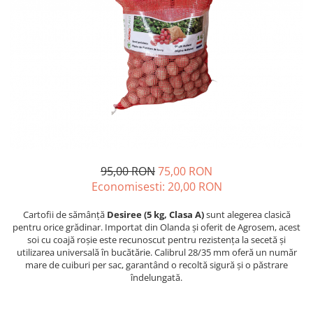
Diverse
Seminte legume
Pepene
Plante medicinale
Seminte ardei
Seminte broccoli
Seminte castraveti
Seminte ceapa
Seminte conopida
95,00 RON
75,00 RON
Seminte de Gulii
Economisesti:
20,00
RON
Seminte de Leustean
Cartofii de sămânță
Desiree (5 kg, Clasa A)
sunt alegerea clasică
Seminte de Patrunjel
pentru orice grădinar. Importat din Olanda și oferit de Agrosem, acest
Seminte de praz
soi cu coajă roșie este recunoscut pentru rezistența la secetă și
utilizarea universală în bucătărie. Calibrul 28/35 mm oferă un număr
Seminte dovleac decorativ
mare de cuiburi per sac, garantând o recoltă sigură și o păstrare
Seminte dovlecel / dovleac
îndelungată.
Seminte fasole
Seminte mazare