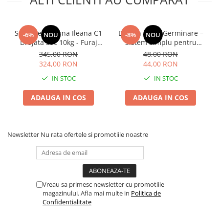
Lama motofierastrau / drujba
Lant motofierastrau / drujba
Seminte Lucerna Ileana C1
Borcan Sticla Germinare –
Lubrifianti
-6%
NOU
-8%
NOU
Drajata Sac 10kg - Furaj
Sistem Simplu pentru
Masca de sudura & accesori
Premium de Inalta
Muguri si Microgreens
345,00 RON
48,00 RON
Productivitate
Acasa
324,00 RON
44,00 RON
Motocoasa
IN STOC
IN STOC
Motocoasa si consumabile /
accesorii
ADAUGA IN COS
ADAUGA IN COS
Patent
Rulete masurat
Newsletter
Nu rata ofertele si promotiile noastre
Sape/ Cazmale/ Lopeti
Scule de mana
Scule electrice
Set chei combinate
Vreau sa primesc newsletter cu promotiile
magazinului. Afla mai multe in
Politica de
Surubelnite
Confidentialitate
Suruburi