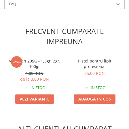
Chei fixe
FAQ
Cleste
Colier / Faseta
Consumabile motofierastrau
FRECVENT CUMPARATE
drujba
IMPREUNA
Demarouri drujba
Discuri debitare
Discuri motocoasa
Mospilan 20SG - 1,5gr, 3gr,
Pistol pentru lipit
-25%
100gr
profesional
Diverse
4,00 RON
65,00 RON
Feronerie si accesorii
de la 3,00 RON
Fierastraie manuale
IN STOC
IN STOC
Fire motocoasa
VEZI VARIANTE
ADAUGA IN COS
Flexuri si Polizoare
Gresor / Decalimetru
Hranitoare/ Adapatoare
ALTI CLIENTI AU CUMPARAT