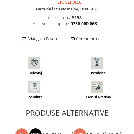
STOC EPUIZAT
Seminte morcovi
Data de livrare:
maine, 10.08.2026
Seminte pastarnac
Cod Produs:
5158
Seminte plante aromatice
Ai nevoie de ajutor?
0756 060 668
Seminte ridichi
Seminte rosii
Adauga la Favorite
Cere informatii
Seminte salata
Seminte sfecla
Seminte telina
Seminte varza
Bricolaj
Pesticide
Seminte Vinete
Seminte zucchini
Verdeturi
Seminte
Casa si Gradina
Seminte Legume Profesionale
Seminte pentru germinare
PRODUSE ALTERNATIVE
Seminte trifoi
Pesticide
Seminte Lucerna Ileana
Dovleac de copt Orange 1
Ca