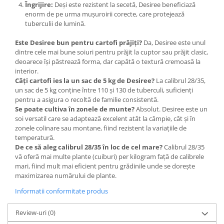
Îngrijire:
Deși este rezistent la secetă, Desiree beneficiază
Plase plante
enorm de pe urma mușuroirii corecte, care protejează
tuberculii de lumină.
Pompa de apa curata/murdara
Este Desiree bun pentru cartofi prăjiți?
Da, Desiree este unul
Pompa de stropit
dintre cele mai bune soiuri pentru prăjit la cuptor sau prăjit clasic,
Raticide
deoarece își păstrează forma, dar capătă o textură cremoasă la
interior.
Saci
Câți cartofi ies la un sac de 5 kg de Desiree?
La calibrul 28/35,
un sac de 5 kg conține între 110 și 130 de tuberculi, suficienți
Spray si intretinere
pentru a asigura o recoltă de familie consistentă.
Vinificatie
Se poate cultiva în zonele de munte?
Absolut. Desiree este un
soi versatil care se adaptează excelent atât la câmpie, cât și în
Lichidare STOC
zonele colinare sau montane, fiind rezistent la variațiile de
Produse Bricolaj
temperatură.
De ce să aleg calibrul 28/35 în loc de cel mare?
Calibrul 28/35
Acumulatori si Incarcatoare
vă oferă mai multe plante (cuiburi) per kilogram față de calibrele
Baros / Ciocan / Topor
mari, fiind mult mai eficient pentru grădinile unde se dorește
maximizarea numărului de plante.
Burghie
Informatii conformitate produs
Cantare
Centuri/chingi
Review-uri
(0)