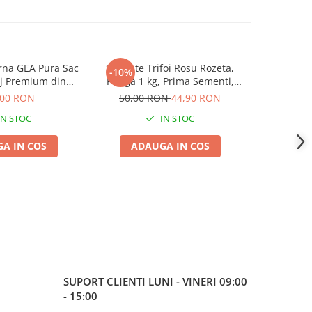
rna GEA Pura Sac
Seminte Trifoi Rosu Rozeta,
Sfecla fura
-10%
-13%
aj Premium din
Punga 1 kg, Prima Sementi,
75,00
aliana de Inalta
Productivitate Ridicata si
,00 RON
50,00 RON
44,90 RON
ctivitate
Rezistenta la Ger
IN STOC
IN STOC
A IN COS
ADAUGA IN COS
ADA
SUPORT CLIENTI
LUNI - VINERI 09:00
- 15:00