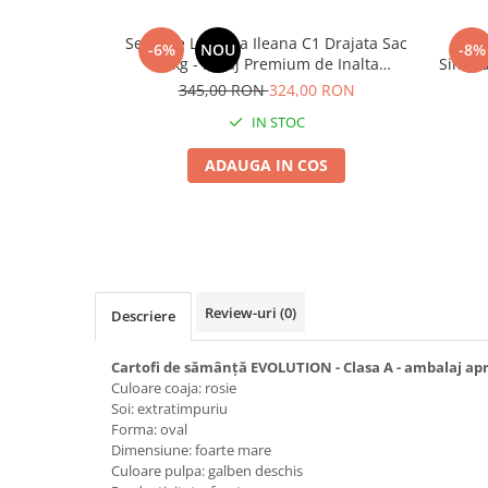
Seminte morcovi
Seminte Lucerna Ileana C1 Drajata Sac
Borc
-6%
NOU
-8%
Seminte pastarnac
10kg - Furaj Premium de Inalta
Simplu
Seminte plante aromatice
Productivitate
345,00 RON
324,00 RON
Seminte ridichi
IN STOC
Seminte rosii
Seminte salata
ADAUGA IN COS
Seminte sfecla
Seminte telina
Seminte varza
Seminte Vinete
Seminte zucchini
Review-uri
(0)
Descriere
Verdeturi
Seminte Legume Profesionale
Cartofi de sămânță EVOLUTION - Clasa A - ambalaj ap
Culoare coaja: rosie
Seminte pentru germinare
Soi: extratimpuriu
Forma: oval
Seminte trifoi
Dimensiune: foarte mare
Pesticide
Culoare pulpa: galben deschis