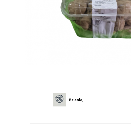
Diverse
Seminte legume
Pepene
Plante medicinale
Seminte ardei
Seminte broccoli
Seminte castraveti
Seminte ceapa
Seminte conopida
Seminte de Gulii
Seminte de Leustean
Seminte de Patrunjel
Seminte de praz
Bricolaj
Seminte dovleac decorativ
Seminte dovlecel / dovleac
Seminte fasole
Seminte mazare