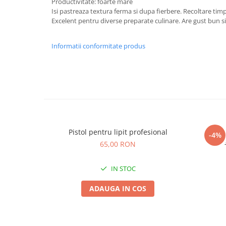
Productivitate: foarte mare
Adjuvant
Isi pastreaza textura ferma si dupa fierbere. Recoltare timp
BIO
Excelent pentru diverse preparate culinare. Are gust bun si 
Diverse
Informatii conformitate produs
Erbicid
Fungicid
Insecticid
Tratamente repaus vegetativ
Ingrasaminte plante
Ingrasaminte plante
Pistol pentru lipit profesional
-4%
Ingrasaminte plante - CUTIE / KG
65,00 RON
Ingrasaminte plante - ECOLOGICE
IN STOC
Ingrasaminte plante - FLORI
Ingrasaminte plante - FLORI - GEL
ADAUGA IN COS
Casa, Gradina
Accesorii agricole