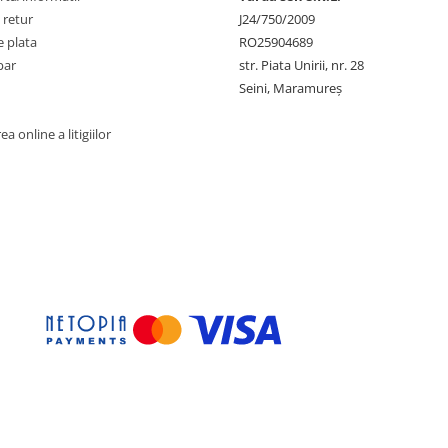
 retur
J24/750/2009
 plata
RO25904689
par
str. Piata Unirii, nr. 28
Seini, Maramureş
a online a litigiilor