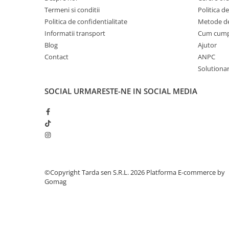
Termeni si conditii
Politica de
Plase plante
Politica de confidentialitate
Metode de
Pompa de apa curata/murdara
Informatii transport
Cum cum
Blog
Ajutor
Pompa de stropit
Contact
ANPC
Raticide
Solutionare
Saci
SOCIAL
URMARESTE-NE IN SOCIAL MEDIA
Spray si intretinere
Vinificatie
Lichidare STOC
Produse Bricolaj
Acumulatori si Incarcatoare
Baros / Ciocan / Topor
©Copyright Tarda sen S.R.L. 2026
Platforma E-commerce by
Gomag
Burghie
Cantare
Centuri/chingi