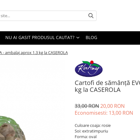
NU AI GASIT PRODUSUL CAUTAT?
BLOG
A - ambalaj aprox 1.3 kg la CASEROLA
Cartofi de sămânță EV
kg la CASEROLA
33,00 RON
20,00 RON
Economisesti:
13,00
RON
Culoare coaja: rosie
Soi: extratimpuriu
Forma: oval