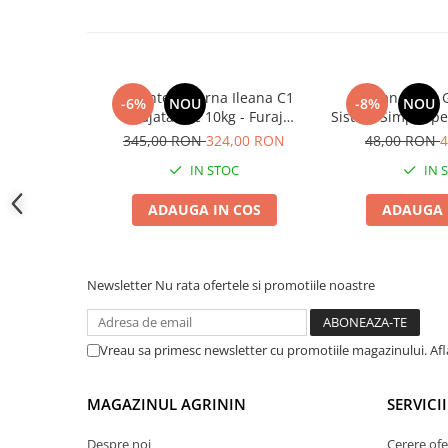
Accesorii gard electric
Accesorii irigat
Araci/ Suporti plante
Seminte Lucerna Ileana C1
Borcan Sticla
-6%
NOU
-8%
NOU
Candele / Rezerve / Lumanari
Drajata Sac 10kg - Furaj
Sistem Simplu pe
Carabine/ carlige
Premium de Inalta
Microgree
345,00 RON
324,00 RON
48,00 RON
4
Productivitate
Diverse casa si gradina
IN STOC
IN 
Diverse depozitare
ADAUGA IN COS
ADAUGA 
Echipament protectie gradina
Fir/Ata de legat
Newsletter
Nu rata ofertele si promotiile noastre
Foarfeci
Furtun / banda / tub
Vreau sa primesc newsletter cu promotiile magazinului. Af
Motofierastrau / Drujba
Pila motofierastrau / drujba
MAGAZINUL AGRININ
SERVICII
Plantator
Despre noi
Cerere ofe
Plasa de umbrire