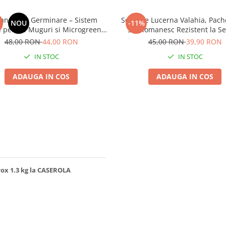
an Sticla Germinare – Sistem
Seminte Lucerna Valahia, Pache
NOU
-11%
 pentru Muguri si Microgreens
Soi Romanesc Rezistent la Se
Acasa
4Agro
48,00 RON
44,00 RON
45,00 RON
39,90 RON
IN STOC
IN STOC
ADAUGA IN COS
ADAUGA IN COS
rox 1.3 kg la CASEROLA