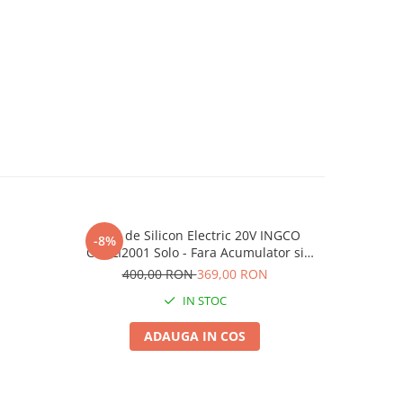
Pistol de Silicon Electric 20V INGCO
Erbicid T
-8%
-18%
CGCLI2001 Solo - Fara Acumulator si
Erbicid
Incarcator
B
400,00 RON
369,00 RON
23
IN STOC
ADAUGA IN COS