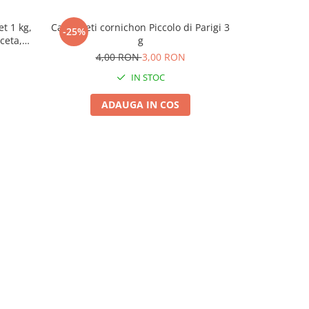
t 1 kg,
Castraveti cornichon Piccolo di Parigi 3
Seminte Trifo
-25%
-10%
ceta,
g
Prima Sementi
si 
4,00 RON
3,00 RON
50,
IN STOC
ADAUGA IN COS
A