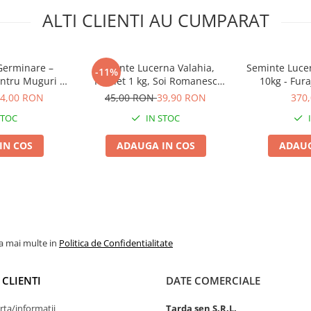
ALTI CLIENTI AU CUMPARAT
 Germinare –
Seminte Lucerna Valahia,
Seminte Luce
-11%
ntru Muguri si
Pachet 1 kg, Soi Romanesc
10kg - Fur
ns Acasa
Rezistent la Seceta, 4Agro
Genetica It
4,00 RON
45,00 RON
39,90 RON
370
Produ
STOC
IN STOC
IN COS
ADAUGA IN COS
ADAUG
la mai multe in
Politica de Confidentialitate
 CLIENTI
DATE COMERCIALE
rta/informatii
Tarda sen S.R.L.